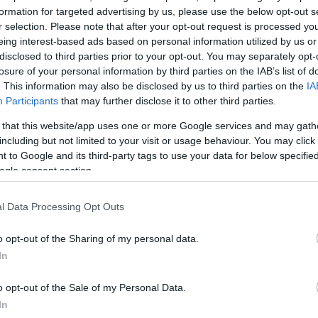
formation for targeted advertising by us, please use the below opt-out s
r selection. Please note that after your opt-out request is processed y
2000 /
eing interest-based ads based on personal information utilized by us or
disclosed to third parties prior to your opt-out. You may separately opt-
Υποβολή σχολίου
losure of your personal information by third parties on the IAB’s list of
. This information may also be disclosed by us to third parties on the
IA
ροστατεύεται από reCAPTCHA, ισχύουν
Πολιτική Απορρήτου
&
Όροι Χρήσης
της
Participants
that may further disclose it to other third parties.
Ελλάδα
 that this website/app uses one or more Google services and may gath
including but not limited to your visit or usage behaviour. You may click 
ΛΑΣΙΘΙ
ΣΕΙΣΜΟΣ
 to Google and its third-party tags to use your data for below specifi
Share:
ogle consent section.
θήστε το Νewsit.gr στο
Google News
και ενημερωθείτε
l Data Processing Opt Outs
 για όλη την ειδησεογραφία και τα
τελευταία νέα
της
ς
o opt-out of the Sharing of my personal data.
In
o opt-out of the Sale of my Personal Data.
In