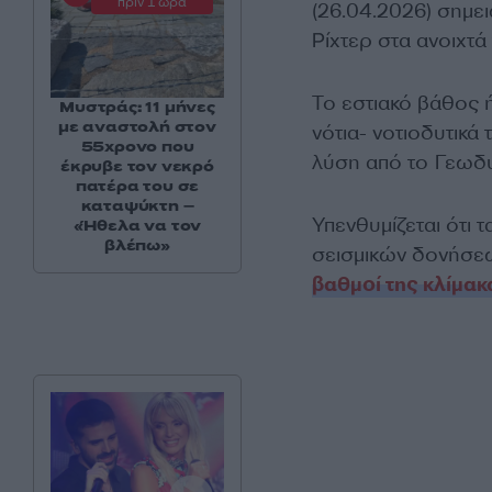
πριν 1 ώρα
(26.04.2026) σημε
Ρίχτερ στα ανοιχτά
Το εστιακό βάθος ή
Μυστράς: 11 μήνες
με αναστολή στον
νότια- νοτιοδυτικ
55χρονο που
λύση από το Γεωδυν
έκρυβε τον νεκρό
πατέρα του σε
καταψύκτη –
Υπενθυμίζεται ότι 
«Ήθελα να τον
βλέπω»
σεισμικών δονήσεω
βαθμοί της κλίμακ