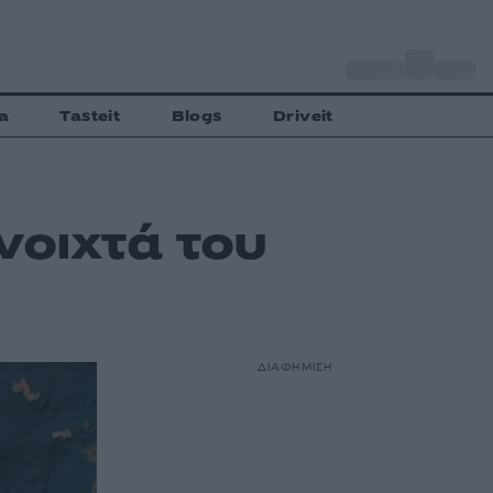
o
Αθήνα
35
C
a
Tasteit
Blogs
Driveit
νοιχτά του
ΔΙΑΦΗΜΙΣΗ