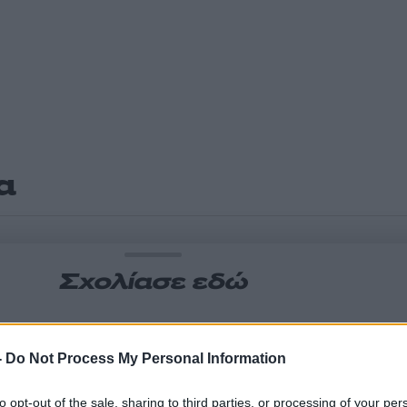
α
Σχολίασε εδώ
50
-
Do Not Process My Personal Information
to opt-out of the sale, sharing to third parties, or processing of your per