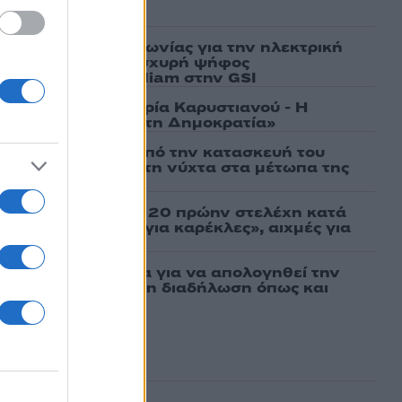
ασμένα
ν υπογραφή συμφωνίας για την ηλεκτρική
άδας – Κύπρου: «Ισχυρή ψήφος
 είσοδος της Meridiam στην GSI
γάτες, μένει η Μαρία Καρυστιανού - Η
α την «Ελπίδα για τη Δημοκρατία»
ι πρώτες εικόνες από την κατασκευή του
 θα επιχειρεί και τη νύχτα στα μέτωπα της
σάτσου και ακόμη 20 πρώην στελέχη κατά
εν αποχωρήσαμε για καρέκλες», αιχμές για
 μοντέλο»
νη πήρε προθεσμία για να απολογηθεί την
αθώα, συμμετείχε στη διαδήλωση όπως και