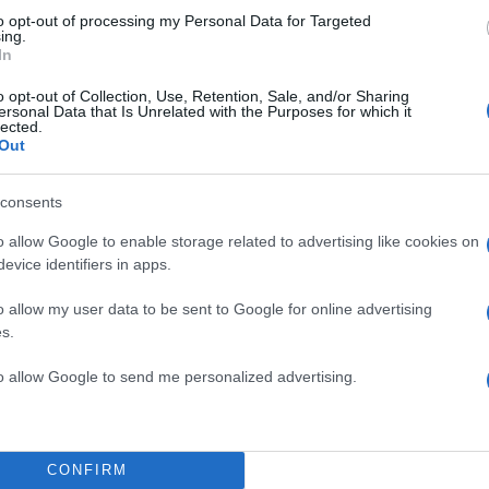
Πιο σχολι
to opt-out of processing my Personal Data for Targeted
ing.
In
δύο καταθέσεις
Μητσοτάκης στη
198
νού – Το στίγμα του
διασύνδεση Ελλ
ιλητικά μηνύματα
εμπιστοσύνης» η
o opt-out of Collection, Use, Retention, Sale, and/or Sharing
ersonal Data that Is Unrelated with the Purposes for which it
lected.
ορτή του Άκη
Έφυγαν οι συνερ
184
Out
δάσκει υπομονή και
επόμενη μέρα γι
Canadair 515: Ο
129
ο Ριτσώνας το
αεροσκάφους που
consents
ου ελικοπτέρου που
φωτιάς
o allow Google to enable storage related to advertising like cookies on
Αυγερινός, Μουτ
86
evice identifiers in apps.
ρώπους που είχαν
Καρυστιανού: «Δ
ιας της 38χρονης
«συγκεντρωτικό
o allow my user data to be sent to Google for online advertising
Marfin: Η 46χρο
s.
85
που έζησε και πώς
Τρίτη – «Είναι 
πιο όμορφο έχω δει
100.000 άτομα»
to allow Google to send me personalized advertising.
CONFIRM