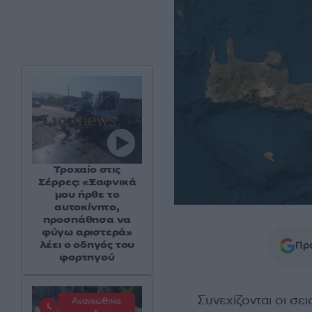
Τροχαίο στις
Σέρρες: «Ξαφνικά
μου ήρθε το
αυτοκίνητο,
προσπάθησα να
φύγω αριστερά»
λέει ο οδηγός του
Προ
φορτηγού
Συνεχίζονται οι σε
Ανανεώθηκε