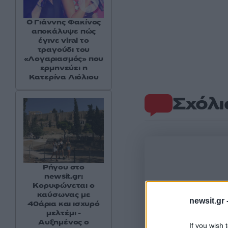
Ο Γιάννης Φακίνος
αποκάλυψε πώς
έγινε viral το
τραγούδι του
«Λογαριασμός» που
ερμηνεύει η
Κατερίνα Λιόλιου
Σχόλι
Ρήγου στο
newsit.gr:
Κορυφώνεται ο
καύσωνας με
newsit.gr 
40άρια και ισχυρό
μελτέμι -
Αυξημένος ο
If you wish 