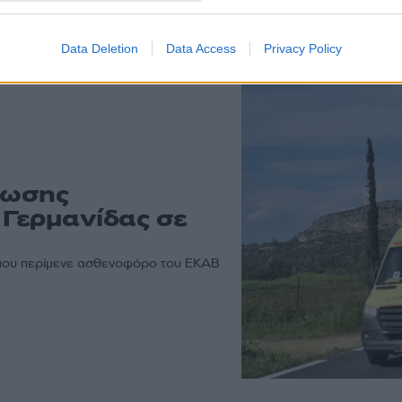
 άρθρα
Data Deletion
Data Access
Privacy Policy
σωσης
Γερμανίδας σε
όπου περίμενε ασθενοφόρο του ΕΚΑΒ