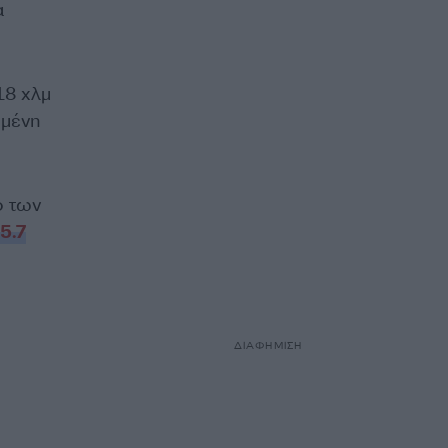
α
18 χλμ
ημένη
ο των
5.7
ΔΙΑΦΗΜΙΣΗ