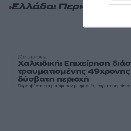
Ελλάδα: Περισσότερα
14:54
07.08.26
Χαλκιδική: Επιχείρηση διά
τραυματισμένης 49χρονης 
δύσβατη περιοχή
Πυροσβέστες τη μετέφεραν με φορείο μέχρι το σημείο 