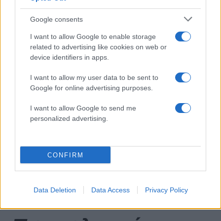
Πιο δημοφιλή
Google consents
1
Ryanair: «Ένα κομμάτι του προσώπου του
ήταν σαν πλαστελίνη», συγκλονίζει η
I want to allow Google to enable storage
επιβάτιδα που έσωσε τον Σέρβο όταν
related to advertising like cookies on web or
έσπασε το παράθυρο του αεροπλάνου
device identifiers in apps.
2
Ανησυχία από το ξέσπασμα του ιού του
Δυτικού Νείλου με κρούσματα στην Αττική
I want to allow my user data to be sent to
- «Καμπανάκι» από τον Ιατρικό Σύλλογο
Google for online advertising purposes.
Αθηνών για την προστασία της δημόσιας
υγείας
I want to allow Google to send me
3
Φωτιά σε κατάστημα στον Άλιμο –
personalized advertising.
Εκκενώθηκε πολυκατοικία
4
Νέος «Αντεροβγάλτης» στο Λονδίνο βίαζε
και δολοφονούσε ιερόδουλες – Είχε
συλληφθεί και αφέθηκε ελεύθερος
CONFIRM
5
Με 40άρια κορυφώνεται το κύμα ζέστης -
Ποιες περιοχές βρίσκονται στο επίκεντρο
και μέχρι πότε θα κρατήσουν τα μελτέμια
Data Deletion
Data Access
Privacy Policy