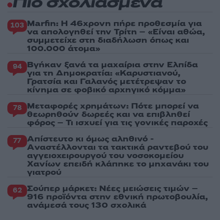
Πιο σχολιασμένα
Marfin: Η 46χρονη πήρε προθεσμία για
103
να απολογηθεί την Τρίτη – «Είναι αθώα,
συμμετείχε στη διαδήλωση όπως και
100.000 άτομα»
Βγήκαν ξανά τα μαχαίρια στην Ελπίδα
94
για τη Δημοκρατία: «Καρυστιανού,
Γρατσία και Γαλανός μετέτρεψαν το
κίνημα σε φοβικό αρχηγικό κόμμα»
Μεταφορές χρημάτων: Πότε μπορεί να
78
θεωρηθούν δωρεές και να επιβληθεί
φόρος – Τι ισχυεί για τις γονικές παροχές
Απίστευτο κι όμως αληθινό -
77
Aναστέλλονται τα τακτικά ραντεβού του
αγγειοχειρουργού του νοσοκομείου
Χανίων επειδή κλάπηκε το μηχανάκι του
γιατρού
Σούπερ μάρκετ: Νέες μειώσεις τιμών –
62
916 προϊόντα στην εθνική πρωτοβουλία,
ανάμεσά τους 130 σχολικά