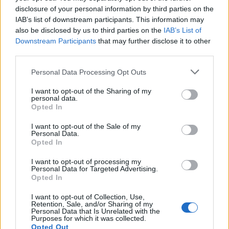
disclosure of your personal information by third parties on the
IAB’s list of downstream participants. This information may
2000 /2000
also be disclosed by us to third parties on the
IAB’s List of
Υποβολή σχολίου
Downstream Participants
that may further disclose it to other
third parties.
Όροι Χρήσης
. Το site προστατεύεται από reCAPTCHA, ισχύουν
Please note that this website/app uses one or more Google
Πολιτική Απορρήτου
&
Όροι Χρήσης
της Google.
Personal Data Processing Opt Outs
services and may gather and store information including but
Ελλάδα
not limited to your visit or usage behaviour. You may click to
I want to opt-out of the Sharing of my
personal data.
ΕΟΦ
ΚΑΛΛΥΝΤΙΚΑ
grant or deny consent to Google and its third-party tags to
Opted In
use your data for below specified purposes in below Google
Share:
consent section.
I want to opt-out of the Sale of my
Personal Data.
Opted In
Ακολουθήστε το Νewsit.gr στο
Google News
και
ενημερωθείτε πρώτοι για όλη την ειδησεογραφία και τα
I want to opt-out of processing my
τελευταία νέα
της ημέρας
Personal Data for Targeted Advertising.
Opted In
I want to opt-out of Collection, Use,
Retention, Sale, and/or Sharing of my
Personal Data that Is Unrelated with the
Purposes for which it was collected.
Opted Out