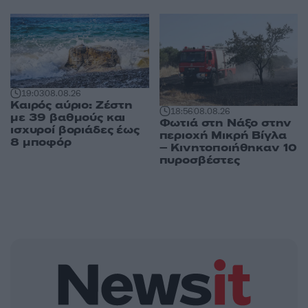
19:03
08.08.26
Καιρός αύριο: Ζέστη
18:56
08.08.26
με 39 βαθμούς και
Φωτιά στη Νάξο στην
ισχυροί βοριάδες έως
περιοχή Μικρή Βίγλα
8 μποφόρ
– Κινητοποιήθηκαν 10
πυροσβέστες