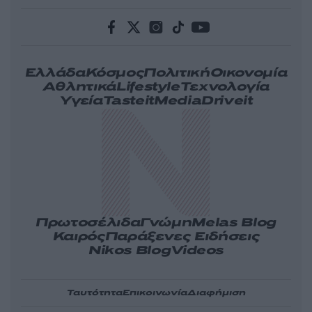
Ελλάδα
Κόσμος
Πολιτική
Οικονομία
Αθλητικά
Lifestyle
Τεχνολογία
Υγεία
Tasteit
Media
Driveit
Πρωτοσέλιδα
Γνώμη
Melas Blog
Καιρός
Παράξενες Ειδήσεις
Nikos Blog
Videos
Ταυτότητα
Επικοινωνία
Διαφήμιση