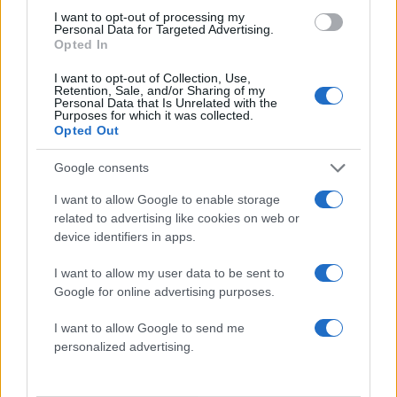
5
Τραγωδία στις Σέρρες: «Τα έχασα όλα, κάτι
I want to opt-out of processing my
με τράβαγε στην καρδιά μου», λέει ο
Personal Data for Targeted Advertising.
άνδρας που έχασε σύζυγο και γιο στο
Opted In
τροχαίο
I want to opt-out of Collection, Use,
Retention, Sale, and/or Sharing of my
Personal Data that Is Unrelated with the
Πιο σχολιασμένα
Purposes for which it was collected.
Opted Out
Marfin: Η 46χρονη πήρε προθεσμία για
101
να απολογηθεί την Τρίτη – «Είναι αθώα,
Google consents
συμμετείχε στη διαδήλωση όπως και
100.000 άτομα»
I want to allow Google to enable storage
related to advertising like cookies on web or
Βγήκαν ξανά τα μαχαίρια στην Ελπίδα
94
device identifiers in apps.
για τη Δημοκρατία: «Καρυστιανού,
Γρατσία και Γαλανός μετέτρεψαν το
κίνημα σε φοβικό αρχηγικό κόμμα»
I want to allow my user data to be sent to
Google for online advertising purposes.
Μεταφορές χρημάτων: Πότε μπορεί να
71
θεωρηθούν δωρεές και να επιβληθεί
I want to allow Google to send me
φόρος – Τι ισχυεί για τις γονικές παροχές
personalized advertising.
Απίστευτο κι όμως αληθινό -
66
Aναστέλλονται τα τακτικά ραντεβού του
αγγειοχειρουργού του νοσοκομείου