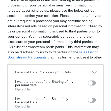
processing of your personal or sensitive information for
targeted advertising by us, please use the below opt-out
section to confirm your selection. Please note that after your
Πιο δημοφιλή
opt-out request is processed you may continue seeing
interest-based ads based on personal information utilized by
1
Σοκαριστική υπόθεση στην Κρήτη:
us or personal information disclosed to third parties prior to
Τουρίστας ρωτούσε πόσο να πληρώσει για
your opt-out. You may separately opt-out of the further
να ασελγήσει σε 10χρονο κορίτσι - Το παιδί
disclosure of your personal information by third parties on the
καθόταν αμέριμνο σε αυλή επιχείρησης
IAB’s list of downstream participants. This information may
2
Δεν ήταν μόνο η ταχύτητα που οδήγησε
also be disclosed by us to third parties on the
IAB’s List of
στο τροχαίο στις Σέρρες με νεκρούς μητέρα
Downstream Participants
that may further disclose it to other
και γιο - «Ίσως κάτι απέσπασε την προσοχή
third parties.
του οδηγού» λέει πραγματογνώμονας
3
Please note that this website/app uses one or more Google
Μυστράς: Αλλαγή στην υπερασπιστική
Personal Data Processing Opt Outs
γραμμή του 55χρονου που έκρυψε τον
services and may gather and store information including but
νεκρό πατέρα του σε καταψύκτη – Η
not limited to your visit or usage behaviour. You may click to
I want to opt-out of the Sharing of my
αγάπη στους γονείς και η διαφωνία με την
personal data.
grant or deny consent to Google and its third-party tags to
αδερφή του
Opted In
use your data for below specified purposes in below Google
4
Ιωάννα Τούνη: Η throwback φωτογραφία
consent section.
I want to opt-out of the Sale of my
από την Ίμπιζα με τον Δημήτρη
Personal Data.
Σπυριδωνίδη
Opted In