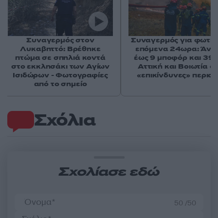
Συναγερμός στον
Συναγερμός για φωτιέ
Λυκαβηττό: Βρέθηκε
επόμενα 24ωρα: Άνε
πτώμα σε σπηλιά κοντά
έως 9 μποφόρ και 39°
στο εκκλησάκι των Αγίων
Αττική και Βοιωτία στ
Ισιδώρων - Φωτογραφίες
«επικίνδυνες» περιοχ
από το σημείο
Σχόλια
Σχολίασε εδώ
50 /50