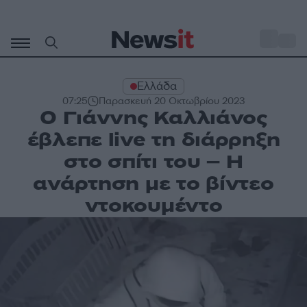
Μετάβαση
σε
o
34
περιεχόμενο
Ελλάδα
07:25
Παρασκευή 20 Οκτωβρίου 2023
Ο Γιάννης Καλλιάνος
έβλεπε live τη διάρρηξη
στο σπίτι του – Η
ανάρτηση με το βίντεο
ντοκουμέντο