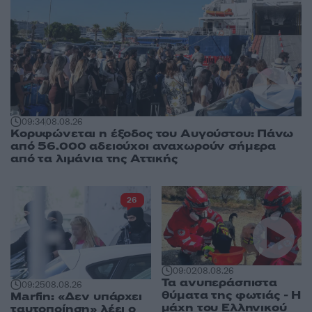
09:34
08.08.26
Κορυφώνεται η έξοδος του Αυγούστου: Πάνω
από 56.000 αδειούχοι αναχωρούν σήμερα
από τα λιμάνια της Αττικής
26
09:02
08.08.26
Τα ανυπεράσπιστα
09:25
08.08.26
θύματα της φωτιάς - Η
Marfin: «Δεν υπάρχει
μάχη του Ελληνικού
ταυτοποίηση» λέει ο