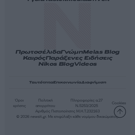
Πρωτοσέλιδα
Γνώμη
Melas Blog
Καιρός
Παράξενες Ειδήσεις
Nikos Blog
Videos
Ταυτότητα
Επικοινωνία
Διαφήμιση
Όροι
Πολιτική
Πληροφορίες α.27
Cookies
χρήσης
απορρήτου
Ν.5253/2025
Αριθμός Πιστοποίησης Μ.Η.Τ.232163
© 2026 newsit.gr. Με επιφύλαξη κάθε νομίμου δικαιώματος.