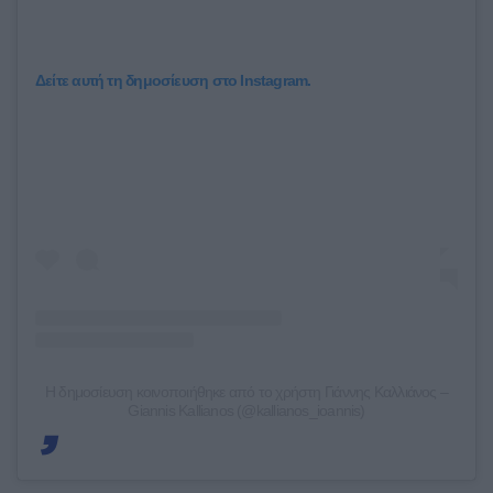
Δείτε αυτή τη δημοσίευση στο Instagram.
Η δημοσίευση κοινοποιήθηκε από το χρήστη Γιάννης Καλλιάνος –
Giannis Kallianos (@kallianos_ioannis)