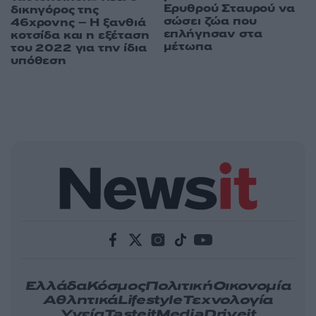
Ερυθρού Σταυρού να
δικηγόρος της
σώσει ζώα που
46χρονης – Η ξανθιά
επλήγησαν στα
κοτσίδα και η εξέταση
μέτωπα
του 2022 για την ίδια
υπόθεση
Ελλάδα
Κόσμος
Πολιτική
Οικονομία
Αθλητικά
Lifestyle
Τεχνολογία
Υγεία
Tasteit
Media
Driveit