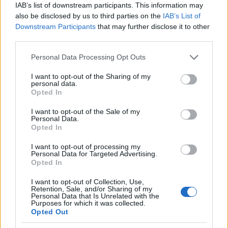
IAB’s list of downstream participants. This information may
4
Ιωάννα Τούνη: Η throwback φωτογραφία
από την Ίμπιζα με τον Δημήτρη
also be disclosed by us to third parties on the
IAB’s List of
Σπυριδωνίδη
Downstream Participants
that may further disclose it to other
third parties.
5
Τραγωδία στις Σέρρες: «Τα έχασα όλα, κάτι
με τράβαγε στην καρδιά μου», λέει ο
Please note that this website/app uses one or more Google
Personal Data Processing Opt Outs
άνδρας που έχασε σύζυγο και γιο στο
services and may gather and store information including but
τροχαίο
not limited to your visit or usage behaviour. You may click to
I want to opt-out of the Sharing of my
personal data.
grant or deny consent to Google and its third-party tags to
Opted In
use your data for below specified purposes in below Google
Πιο σχολιασμένα
consent section.
I want to opt-out of the Sale of my
Personal Data.
Marfin: Η 46χρονη πήρε προθεσμία για
101
Opted In
να απολογηθεί την Τρίτη – «Είναι αθώα,
συμμετείχε στη διαδήλωση όπως και
I want to opt-out of processing my
100.000 άτομα»
Personal Data for Targeted Advertising.
Opted In
Βγήκαν ξανά τα μαχαίρια στην Ελπίδα
94
για τη Δημοκρατία: «Καρυστιανού,
I want to opt-out of Collection, Use,
Γρατσία και Γαλανός μετέτρεψαν το
Retention, Sale, and/or Sharing of my
κίνημα σε φοβικό αρχηγικό κόμμα»
Personal Data that Is Unrelated with the
Purposes for which it was collected.
Μεταφορές χρημάτων: Πότε μπορεί να
71
Opted Out
θεωρηθούν δωρεές και να επιβληθεί