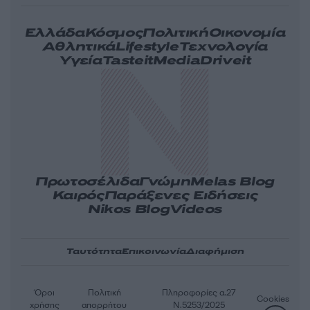
Ελλάδα
Κόσμος
Πολιτική
Οικονομία
Αθλητικά
Lifestyle
Τεχνολογία
Υγεία
Tasteit
Media
Driveit
Πρωτοσέλιδα
Γνώμη
Melas Blog
Καιρός
Παράξενες Ειδήσεις
Nikos Blog
Videos
Ταυτότητα
Επικοινωνία
Διαφήμιση
Όροι
Πολιτική
Πληροφορίες α.27
Cookies
χρήσης
απορρήτου
Ν.5253/2025