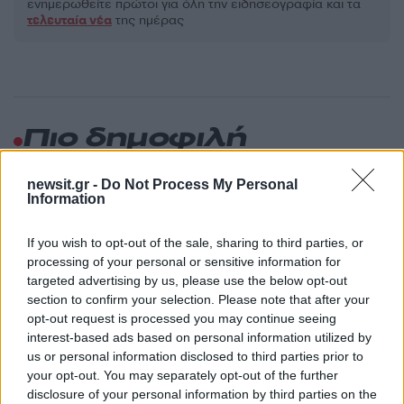
ενημερωθείτε πρώτοι για όλη την ειδησεογραφία και τα
τελευταία νέα
της ημέρας
Πιο δημοφιλή
1
Σοκαριστική υπόθεση στην Κρήτη:
newsit.gr -
Do Not Process My Personal
Τουρίστας ρωτούσε πόσο να πληρώσει για
Information
να ασελγήσει σε 10χρονο κορίτσι - Το παιδί
καθόταν αμέριμνο σε αυλή επιχείρησης
If you wish to opt-out of the sale, sharing to third parties, or
2
Δεν ήταν μόνο η ταχύτητα που οδήγησε
processing of your personal or sensitive information for
στο τροχαίο στις Σέρρες με νεκρούς μητέρα
και γιο - «Ίσως κάτι απέσπασε την προσοχή
targeted advertising by us, please use the below opt-out
του οδηγού» λέει πραγματογνώμονας
section to confirm your selection. Please note that after your
opt-out request is processed you may continue seeing
3
Μυστράς: Αλλαγή στην υπερασπιστική
interest-based ads based on personal information utilized by
γραμμή του 55χρονου που έκρυψε τον
νεκρό πατέρα του σε καταψύκτη – Η
us or personal information disclosed to third parties prior to
αγάπη στους γονείς και η διαφωνία με την
your opt-out. You may separately opt-out of the further
αδερφή του
disclosure of your personal information by third parties on the