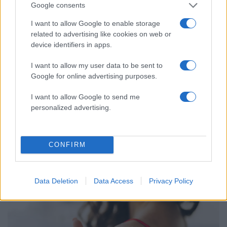
φόρος – Τι ισχυεί για τις γονικές παροχές
Google consents
Απίστευτο κι όμως αληθινό -
66
I want to allow Google to enable storage
Aναστέλλονται τα τακτικά ραντεβού του
αγγειοχειρουργού του νοσοκομείου
related to advertising like cookies on web or
Χανίων επειδή κλάπηκε το μηχανάκι του
device identifiers in apps.
γιατρού
I want to allow my user data to be sent to
Ίση με 6 βόμβες Χιροσίμα η ενέργεια που
52
απελευθερώθηκε από τη mega fire σε
Google for online advertising purposes.
Αττική και Βοιωτία - Πώς κάηκε μέσα σε
2 βράδια το 55% της έκτασης
I want to allow Google to send me
personalized advertising.
CONFIRM
Ελλάδα: Περισσότερα
άρθρα
Data Deletion
Data Access
Privacy Policy