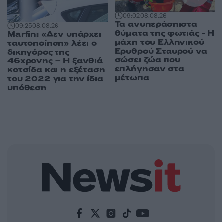
09:02
08.08.26
Τα ανυπεράσπιστα
09:25
08.08.26
θύματα της φωτιάς - Η
Marfin: «Δεν υπάρχει
μάχη του Ελληνικού
ταυτοποίηση» λέει ο
Ερυθρού Σταυρού να
δικηγόρος της
σώσει ζώα που
46χρονης – Η ξανθιά
επλήγησαν στα
κοτσίδα και η εξέταση
μέτωπα
του 2022 για την ίδια
υπόθεση