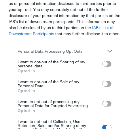
Τρίτη 19-6-2018 μέχρι και την Παρασκευή
us or personal information disclosed to third parties prior to
29-6-2018.
your opt-out. You may separately opt-out of the further
disclosure of your personal information by third parties on the
IAB’s list of downstream participants. This information may
Ιδιαίτερα προσεκτικοί θα πρέπει να είναι όλοι
also be disclosed by us to third parties on the
IAB’s List of
οι υποψήφιοι, για να μην μηδενιστεί το γραπτό
Downstream Participants
that may further disclose it to other
τους.
Οι υποψήφιοι για τις Πανελλήνιες 2018
third parties.
δεν πρέπει να έχουν μαζί τους: κινητά τηλέφωνα,
Please note that this website/app uses one or more Google
Personal Data Processing Opt Outs
υπολογιστικές μηχανές και διορθωτικό (blanco).
services and may gather and store information including but
not limited to your visit or usage behaviour. You may click to
I want to opt-out of the Sharing of my
Αξίζει να σημειωθεί ότι στα εξεταστικά κέντρα θα
personal data.
grant or deny consent to Google and its third-party tags to
υπάρχουν ειδικά μηχανήματα που θα «κόβουν» το
Opted In
use your data for below specified purposes in below Google
σήμα στα κινητά τηλέφωνα.
consent section.
I want to opt-out of the Sale of my
Personal Data.
Opted In
Αν εντοπιστεί μαθητής με κινητό τηλέφωνο,
I want to opt-out of processing my
ακόμη και αν είναι απενεργοποιημένο, το
Personal Data for Targeted Advertising.
πιθανότερο είναι να μηδενιστεί το γραπτό του.
Opted In
Επίσης, οι υποψήφιοι στις Πανελλήνιες δεν
I want to opt-out of Collection, Use,
πρέπει να έχουν στην αίθουσα βιβλία, τετράδια
Retention, Sale, and/or Sharing of my