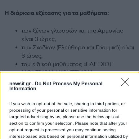
Η διάρκεια εξέτασης για τα μαθήματα:
των ξένων γλωσσών και της Αρμονίας
είναι 3 ώρες,
των Σχεδίων (Ελεύθερο και Γραμμικό) είναι
6 ώρες,
του ειδικού μαθήματος «ΕΛΕΓΧΟΣ
ΜΟΥΣΙΚΩΝ ΑΚΟΥΣΤΙΚΩΝ
ΙΚΑΝΟΤΗΤΩΝ» είναι περίπου 20 λεπτά
newsit.gr -
Do Not Process My Personal
Ως προθεσμία διεξαγωγής Υγειονομικής
Information
Εξέτασης και Πρακτικής Δοκιμασίας των
If you wish to opt-out of the sale, sharing to third parties, or
υποψηφίων (ΓΕΛ και ΕΠΑΛ) για εισαγωγή
processing of your personal or sensitive information for
στα Τμήματα Επιστήμης Φυσικής Αγωγής
targeted advertising by us, please use the below opt-out
και Αθλητισμού (ΤΕΦΑΑ) ακαδ. έτους
section to confirm your selection. Please note that after your
opt-out request is processed you may continue seeing
2018-19 ορίζουμε το διάστημα από την
interest-based ads based on personal information utilized by