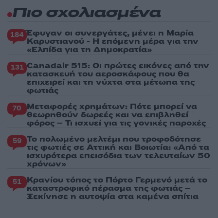
Πιο σχολιασμένα
Έφυγαν οι συνεργάτες, μένει η Μαρία
184
Καρυστιανού - Η επόμενη μέρα για την
«Ελπίδα για τη Δημοκρατία»
Canadair 515: Οι πρώτες εικόνες από την
131
κατασκευή του αεροσκάφους που θα
επιχειρεί και τη νύχτα στα μέτωπα της
φωτιάς
Μεταφορές χρημάτων: Πότε μπορεί να
70
θεωρηθούν δωρεές και να επιβληθεί
φόρος – Τι ισχυεί για τις γονικές παροχές
Το πολωμένο μελτέμι που τροφοδότησε
59
τις φωτιές σε Αττική και Βοιωτία: «Από τα
ισχυρότερα επεισόδια των τελευταίων 50
χρόνων»
Κρανίου τόπος το Πόρτο Γερμενό μετά το
51
καταστροφικό πέρασμα της φωτιάς –
Ξεκίνησε η αυτοψία στα καμένα σπίτια