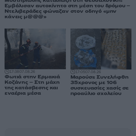
Μυστηριώδης καταδίωξη στη Θεσσαλονίκη:
Εμβόλισαν αυτοκίνητο στη μέση του δρόμου –
Ντελιβεράδες φώναζαν στον οδηγό «μην
κάνεις μ@@@»
17:38
07.08.26
17:05
07.08.26
Φωτιά στην Ερμακιά
Μαρούσι: Συνελήφθη
Κοζάνης – Στη μάχη
35χρονος με 106
της κατάσβεσης και
συσκευασίες χασίς σε
εναέρια μέσα
προαύλιο σχολείου