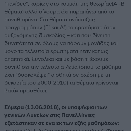
“παγίδες”, κυρίως στο κομμάτι της θεωρίας(Α’-Β’
θέματα) αλλά σίγουρα όχι παραπάνω από το
συνηθισμένο. Στα θέματα ανάπτυξης
προγραμμάτων (Γ’ και Δ’) τα ερωτήματα ήταν
αυξανόμενης δυσκολίας – κάτι που δίνει τη
δυνατότητα σε όλους να πάρουν μονάδες και
μόνο τα τελευταία ερωτήματα ήταν κάπως
απαιτητικά. Συνολικά και με βάση τι έχουμε
συνηθίσει την τελευταία 7ετία (όπου το μάθημα
έχει “δυσκολέψει” αισθητά σε σχέση με τη
δεκαετία του 2000-2010) τα θέματα κρίνονται
βατά» προσθέτει.
Σήμερα (13.06.2018), οι υποψήφιοι των
γενικών Λυκείων στις Πανελλήνιες
εξετάστηκαν σε ένα εκ των εξής μαθημάτων:
Ιστορία (Ο.Π. Ανθρωπιστικών Σπουδών), Φυσική