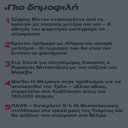
Πιο δημοφιλή
1
Σέρρες: Βίντεο ντοκουμέντο από το
τροχαίο με νεκρούς μητέρα και γιο – Ο
οδηγός του φορτηγού κατέγραψε τη
σύγκρουση
2
Έρχεται τριήμερο με 40άρια και ισχυρά
μελτέμια - Οι περιοχές που θα είναι πιο
έντονα τα φαινόμενα
3
Στα Χανιά για ολιγοήμερες διακοπές ο
Κυριάκος Μητσοτάκης με την σύζυγό του
Μαρέβα
4
Marfin: Η 46χρονη πήρε προθεσμία για να
απολογηθεί την Τρίτη – «Είναι αθώα,
συμμετείχε στη διαδήλωση όπως και
100.000 άτομα»
5
ΠΑΟΚ – Άντερλεχτ 0-1: Οι Θεσσαλονικείς
ηττήθηκαν στο τρελό ματς της Τούμπας και
θα ψάξουν την ανατροπή στο Βέλγιο