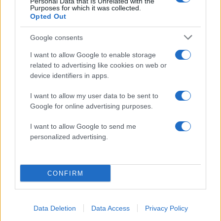
Personal Data that Is Unrelated with the
και όποιου είδους σημειώσεις. Οι επιτηρητές θα
Purposes for which it was collected.
Opted Out
φροντίζουν για την τήρηση των κανονισμών και
αν τυχόν εντοπιστούν οι παραπάνω παραβάσεις
Google consents
ή «πιαστεί» μαθητής να προσπαθεί να αντιγράψει,
I want to allow Google to enable storage
τότε το γραπτό θα μηδενιστεί.
related to advertising like cookies on web or
device identifiers in apps.
Όλοι οι εξεταζόμενοι, όμως, θα πρέπει να
I want to allow my user data to be sent to
έχουν μαζί τους:
Google for online advertising purposes.
I want to allow Google to send me
Το δελτίο του εξεταζόμενου
personalized advertising.
Την αστυνομική τους ταυτότητα ή
διαβατήριο
Δυο στυλό διαρκείας (μπλε ή μαύρο),
CONFIRM
μολύβι, γομολάστιχα, γεωμετρικά όργανα,
μολύβι, γομολάστιχα
Data Deletion
Data Access
Privacy Policy
Όποιος επιθυμεί μπορεί να έχει μαζί του