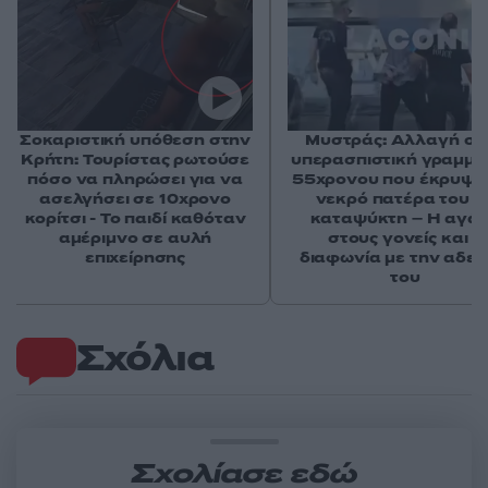
Σοκαριστική υπόθεση στην
Μυστράς: Αλλαγή στ
Κρήτη: Τουρίστας ρωτούσε
υπερασπιστική γραμμή
πόσο να πληρώσει για να
55χρονου που έκρυψε
ασελγήσει σε 10χρονο
νεκρό πατέρα του σ
κορίτσι - Το παιδί καθόταν
καταψύκτη – Η αγά
αμέριμνο σε αυλή
στους γονείς και η
επιχείρησης
διαφωνία με την αδε
του
Σχόλια
Σχολίασε εδώ