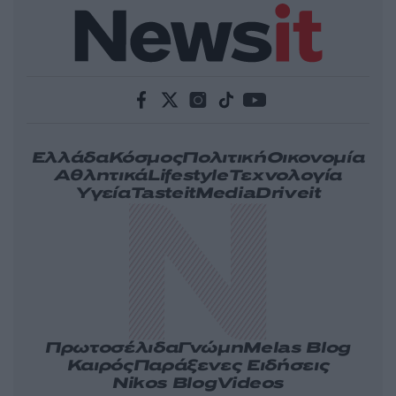
Ελλάδα
Κόσμος
Πολιτική
Οικονομία
Αθλητικά
Lifestyle
Τεχνολογία
Υγεία
Tasteit
Media
Driveit
Πρωτοσέλιδα
Γνώμη
Melas Blog
Καιρός
Παράξενες Ειδήσεις
Nikos Blog
Videos