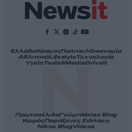
Ελλάδα
Κόσμος
Πολιτική
Οικονομία
Αθλητικά
Lifestyle
Τεχνολογία
Υγεία
Tasteit
Media
Driveit
Πρωτοσέλιδα
Γνώμη
Melas Blog
Καιρός
Παράξενες Ειδήσεις
Nikos Blog
Videos