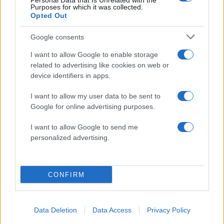
Personal Data that Is Unrelated with the
Υποβολή σχολίου
Purposes for which it was collected.
Opted Out
Όροι Χρήσης
. Το site προστατεύεται από reCAPTCHA, ισχύουν
Πολιτική Απορρήτου
&
Όροι Χρήσης
της Google.
Google consents
Ελλάδα
I want to allow Google to enable storage
ΠΑΝΕΛΛΗΝΙΕΣ 2024
ΥΠΟΨΗΦΙΟΙ
related to advertising like cookies on web or
device identifiers in apps.
Share:
I want to allow my user data to be sent to
Google for online advertising purposes.
Ακολουθήστε το Νewsit.gr στο
Google News
και
ενημερωθείτε πρώτοι για όλη την ειδησεογραφία και τα
I want to allow Google to send me
τελευταία νέα
της ημέρας
personalized advertising.
CONFIRM
Πιο δημοφιλή
Data Deletion
Data Access
Privacy Policy
1
Τουρισμός για Όλους 2026: Σήμερα ανοίγει
η πλατφόρμα – Ποια ΑΦΜ προηγούνται