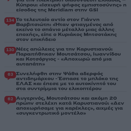
Κύπρου: «Ισχυρή ψήφος εμπιστοσύνης» η
είσοδος της Meridiam στην GSI
Το τελευταίο αντίο στον Γιάννη
134
Βαρβιτσιώτη: «Ήταν φτιαγμένος από
εκείνο το σπάνιο μέταλλο μιας άλλης
εποχής», είπε ο Κυριάκος Μητσοτάκης
στον επικήδειο
Νέες απώλειες για την Καρυστιανού:
130
Παραιτήθηκαν Μουτσάτσου, Ιωαννίδου
και Κοτσόργιος - «Αποχωρώ από μια
αυταπάτη»
Συνελήφθη στην Ψάθα αδερφός
63
αντιδημάρχου - Έσπασε το μπλόκο της
ΕΛΑΣ και έπεσε με το αυτοκίνητό του
στα συντρίμμια του ελικοπτέρου
Αυγερινός, Μουτσάτσου και ακόμη 20
62
πρώην στελέχη κατά Καρυστιανού: «Δεν
αποχωρήσαμε για καρέκλες», αιχμές για
«συγκεντρωτικό μοντέλο»