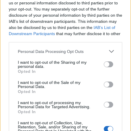
Πώς το Novibet Backend
πρόβλημα με τα δύ
us or personal information disclosed to third parties prior to
Academy εκπαιδεύει τη νέα
ελικόπτερα» κατέθεσα
your opt-out. You may separately opt-out of the further
γενιά engineers
Βρετανός χειριστής κα
disclosure of your personal information by third parties on the
Έλληνας διερμηνέα
IAB’s list of downstream participants. This information may
also be disclosed by us to third parties on the
IAB’s List of
Downstream Participants
that may further disclose it to other
Σχόλια
third parties.
Please note that this website/app uses one or more Google
Personal Data Processing Opt Outs
services and may gather and store information including but
not limited to your visit or usage behaviour. You may click to
I want to opt-out of the Sharing of my
personal data.
grant or deny consent to Google and its third-party tags to
Σχολίασε εδώ
Opted In
use your data for below specified purposes in below Google
consent section.
I want to opt-out of the Sale of my
Personal Data.
50 /50
Opted In
I want to opt-out of processing my
Personal Data for Targeted Advertising.
Opted In
I want to opt-out of Collection, Use,
2000 /2000
Retention, Sale, and/or Sharing of my