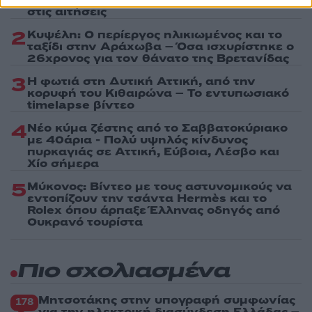
στις αιτήσεις
2
Κυψέλη: Ο περίεργος ηλικιωμένος και το
ταξίδι στην Αράχωβα – Όσα ισχυρίστηκε ο
26χρονος για τον θάνατο της Βρετανίδας
3
Η φωτιά στη Δυτική Αττική, από την
κορυφή του Κιθαιρώνα – Το εντυπωσιακό
timelapse βίντεο
4
Νέο κύμα ζέστης από το Σαββατοκύριακο
με 40άρια - Πολύ υψηλός κίνδυνος
πυρκαγιάς σε Αττική, Εύβοια, Λέσβο και
Χίο σήμερα
5
Μύκονος: Βίντεο με τους αστυνομικούς να
εντοπίζουν την τσάντα Hermès και το
Rolex όπου άρπαξε Έλληνας οδηγός από
Ουκρανό τουρίστα
Πιο σχολιασμένα
Μητσοτάκης στην υπογραφή συμφωνίας
178
για την ηλεκτρική διασύνδεση Ελλάδας –