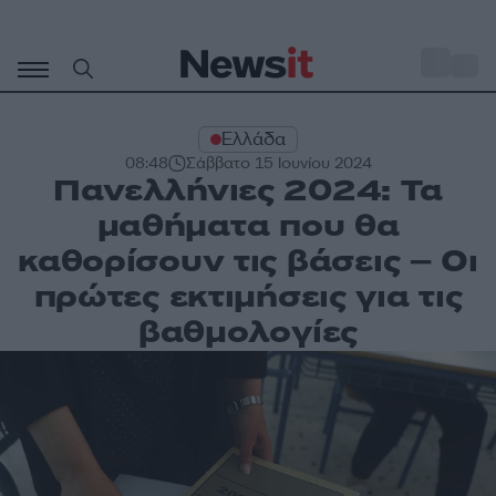
Μετάβαση
σε
o
28
περιεχόμενο
Ελλάδα
08:48
Σάββατο 15 Ιουνίου 2024
Πανελλήνιες 2024: Τα
μαθήματα που θα
καθορίσουν τις βάσεις – Οι
πρώτες εκτιμήσεις για τις
βαθμολογίες