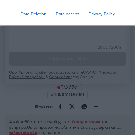
50 /50
Data Deletion
Data Access
Privacy Policy
2000 /2000
Υποβολή σχολίου
Όροι Χρήσης
. Το site προστατεύεται από reCAPTCHA, ισχύουν
Πολιτική Απορρήτου
&
Όροι Χρήσης
της Google.
Ελλάδα
ΤΑΧΥΠΛΟΟ
Share:
Ακολουθήστε το Νewsit.gr στο
Google News
και
ενημερωθείτε πρώτοι για όλη την ειδησεογραφία και τα
τελευταία νέα
της ημέρας