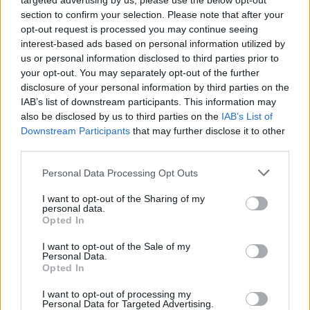
targeted advertising by us, please use the below opt-out
σημείο του ταχύπλοου και με το που πήραμε
section to confirm your selection. Please note that after your
σήμα, το εντοπισαμε και φτάσαμε κοντά τους».
opt-out request is processed you may continue seeing
interest-based ads based on personal information utilized by
ΔΙΑΦΗΜΙΣΗ
us or personal information disclosed to third parties prior to
your opt-out. You may separately opt-out of the further
disclosure of your personal information by third parties on the
IAB’s list of downstream participants. This information may
also be disclosed by us to third parties on the
IAB’s List of
Downstream Participants
that may further disclose it to other
third parties.
Please note that this website/app uses one or more Google
Personal Data Processing Opt Outs
services and may gather and store information including but
not limited to your visit or usage behaviour. You may click to
I want to opt-out of the Sharing of my
personal data.
grant or deny consent to Google and its third-party tags to
Opted In
use your data for below specified purposes in below Google
consent section.
I want to opt-out of the Sale of my
Personal Data.
Αν τα χάσατε
Opted In
I want to opt-out of processing my
Personal Data for Targeted Advertising.