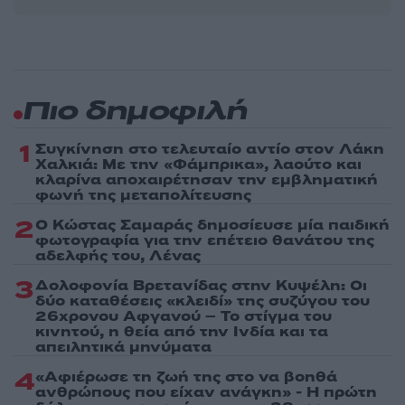
Πιο δημοφιλή
1
Συγκίνηση στο τελευταίο αντίο στον Λάκη
Χαλκιά: Με την «Φάμπρικα», λαούτο και
κλαρίνα αποχαιρέτησαν την εμβληματική
φωνή της μεταπολίτευσης
2
Ο Κώστας Σαμαράς δημοσίευσε μία παιδική
φωτογραφία για την επέτειο θανάτου της
αδελφής του, Λένας
3
Δολοφονία Βρετανίδας στην Κυψέλη: Οι
δύο καταθέσεις «κλειδί» της συζύγου του
26χρονου Αφγανού – Το στίγμα του
κινητού, η θεία από την Ινδία και τα
απειλητικά μηνύματα
4
«Αφιέρωσε τη ζωή της στο να βοηθά
ανθρώπους που είχαν ανάγκη» - Η πρώτη