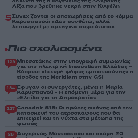
δήλωση της οικογένειας της 38χρονης
Λίζα που βρέθηκε νεκρή στην Κυψέλη
5
Συνεχίζονται οι αποχωρήσεις από το κόμμα
Καρυστιανού: «Δεν συνθέτει, αλλά
λειτουργεί με αρχηγικά στερεότυπα»
Πιο σχολιασμένα
Μητσοτάκης στην υπογραφή συμφωνίας
198
για την ηλεκτρική διασύνδεση Ελλάδας –
Κύπρου: «Ισχυρή ψήφος εμπιστοσύνης» η
είσοδος της Meridiam στην GSI
Έφυγαν οι συνεργάτες, μένει η Μαρία
184
Καρυστιανού - Η επόμενη μέρα για την
«Ελπίδα για τη Δημοκρατία»
Canadair 515: Οι πρώτες εικόνες από την
127
κατασκευή του αεροσκάφους που θα
επιχειρεί και τη νύχτα στα μέτωπα της
φωτιάς
Αυγερινός, Μουτσάτσου και ακόμη 20
86