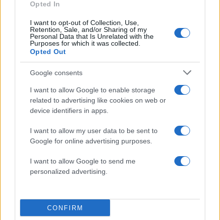
Opted In
I want to opt-out of Collection, Use,
Retention, Sale, and/or Sharing of my
Personal Data that Is Unrelated with the
Purposes for which it was collected.
Opted Out
Google consents
Κυψέλη: «Δεν μπορώ να το
Δύο νεκροί σε τροχαίο 
πιστέψω» – Σοκαρισμένο
Σέρρες - Αυτοκίνητ
I want to allow Google to enable storage
το ζευγάρι Αμερικανών
συγκρούστηκε με φορ
που «υιοθέτησε» τον
related to advertising like cookies on web or
26χρονο Αφγανό στη
device identifiers in apps.
Λέσβο
I want to allow my user data to be sent to
Google for online advertising purposes.
Σχόλια
I want to allow Google to send me
personalized advertising.
Σχολίασε εδώ
CONFIRM