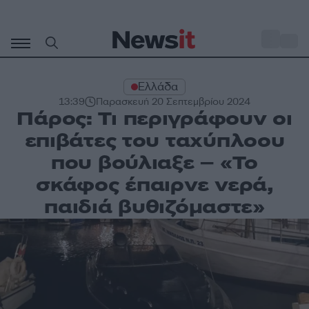
Μετάβαση
σε
o
30
περιεχόμενο
Ελλάδα
13:39
Παρασκευή 20 Σεπτεμβρίου 2024
Πάρος: Τι περιγράφουν οι
επιβάτες του ταχύπλοου
που βούλιαξε – «Το
σκάφος έπαιρνε νερά,
παιδιά βυθιζόμαστε»