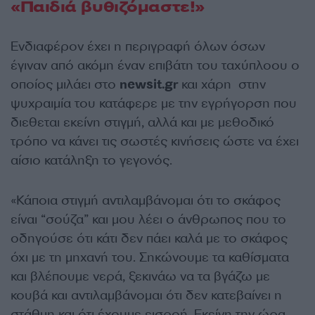
«Παιδιά βυθιζόμαστε!»
Ενδιαφέρον έχει η περιγραφή όλων όσων
έγιναν από ακόμη έναν επιβάτη του ταχύπλοου ο
οποίος μιλάει στο
newsit.gr
και χάρη στην
ψυχραιμία του κατάφερε με την εγρήγορση που
διεθεται εκείνη στιγμή, αλλά και με μεθοδικό
τρόπο να κάνει τις σωστές κινήσεις ώστε να έχει
αίσιο κατάληξη το γεγονός.
«Κάποια στιγμή αντιλαμβάνομαι ότι το σκάφος
είναι “σούζα” και μου λέει ο άνθρωπος που το
οδηγούσε ότι κάτι δεν πάει καλά με το σκάφος
όχι με τη μηχανή του. Σηκώνουμε τα καθίσματα
και βλέπουμε νερά, ξεκινάω να τα βγάζω με
κουβά και αντιλαμβάνομαι ότι δεν κατεβαίνει η
στάθμη και ότι έχουμε εισροή. Εκείνη την ώρα