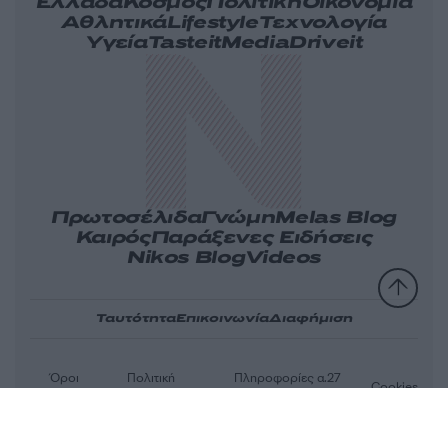
Ελλάδα
Κόσμος
Πολιτική
Οικονομία
Αθλητικά
Lifestyle
Τεχνολογία
Υγεία
Tasteit
Media
Driveit
Πρωτοσέλιδα
Γνώμη
Melas Blog
Καιρός
Παράξενες Ειδήσεις
Nikos Blog
Videos
Ταυτότητα
Επικοινωνία
Διαφήμιση
Όροι
Πολιτική
Πληροφορίες α.27
Cookies
χρήσης
απορρήτου
Ν.5253/2025
Αριθμός Πιστοποίησης Μ.Η.Τ.232163
© 2026 newsit.gr. Με επιφύλαξη κάθε νομίμου δικαιώματος.