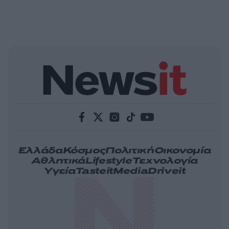
Ελλάδα
Κόσμος
Πολιτική
Οικονομία
Αθλητικά
Lifestyle
Τεχνολογία
Υγεία
Tasteit
Media
Driveit