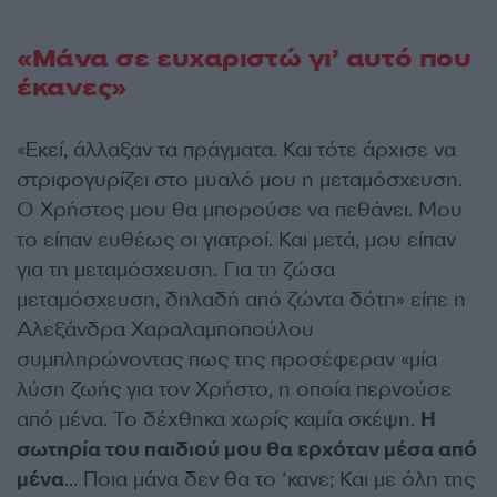
«Μάνα σε ευχαριστώ γι’ αυτό που
έκανες»
«Εκεί, άλλαξαν τα πράγματα. Και τότε άρχισε να
στριφογυρίζει στο μυαλό μου η μεταμόσχευση.
Ο Χρήστος μου θα μπορούσε να πεθάνει. Μου
το είπαν ευθέως οι γιατροί. Και μετά, μου είπαν
για τη μεταμόσχευση. Για τη ζώσα
μεταμόσχευση, δηλαδή από ζώντα δότη» είπε η
Αλεξάνδρα Χαραλαμποπούλου
συμπληρώνοντας πως της προσέφεραν «μία
λύση ζωής για τον Χρήστο, η οποία περνούσε
από μένα. Το δέχθηκα χωρίς καμία σκέψη.
Η
σωτηρία του παιδιού μου θα ερχόταν μέσα από
μένα
… Ποια μάνα δεν θα το ‘κανε; Και με όλη της