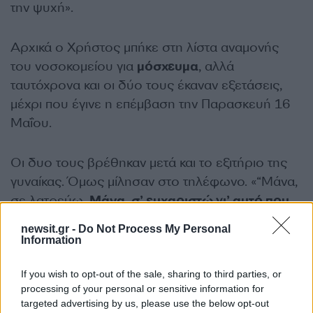
την ψυχή».
Αρχικά ο Χρήστος μπήκε στη λίστα αναμονής
του νοσοκομείου για
μόσχευμα
, αλλά
ταυτόχρονα και οι δύο τους έκαναν εξετάσεις,
μέχρι που έγινε η επέμβαση την Παρασκευή 16
Μαΐου.
Οι δυο τους βρέθηκαν μετά και το εξιτήριο της
γυναίκας. Όμως μίλησαν στο τηλέφωνο. «“Μάνα,
σε λατρεύω.
Μάνα, σ’ ευχαριστώ γι’ αυτό που
έκανες”,
μου είπε και βάλαμε κι οι δύο τα
newsit.gr -
Do Not Process My Personal
κλάματα», ανέφερε.
Information
If you wish to opt-out of the sale, sharing to third parties, or
Η ίδια, όπως ανέφερε στην εφημερίδα
processing of your personal or sensitive information for
«Πελοπόννησος», περιμένει να δει τον γιο της να
targeted advertising by us, please use the below opt-out