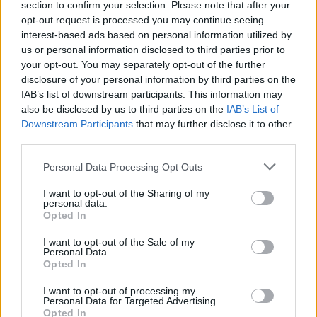
ζει μία φυσιολογική ζωή. «Να γεμίσουν τα φτερά
section to confirm your selection. Please note that after your
του παιδιού μου με πούπουλα, να δυναμώσουν
opt-out request is processed you may continue seeing
interest-based ads based on personal information utilized by
και να μπορέσει να πετάξει μόνος του.
Να ζήσει
us or personal information disclosed to third parties prior to
και να χαρεί τη ζωή του.
Να μπορέσει να
your opt-out. You may separately opt-out of the further
φτερουγίσει μόνο του, χωρίς να με έχει ανάγκη»
disclosure of your personal information by third parties on the
IAB’s list of downstream participants. This information may
also be disclosed by us to third parties on the
IAB’s List of
Κλείνοντας έστειλε ένα μήνυμα από την καρδιά
Downstream Participants
that may further disclose it to other
της, όπως χαρακτηριστικά σημείωσε: «Αυτό που
third parties.
έκανα εγώ για το παιδί μου, να το κάνουν κι άλλοι.
Please note that this website/app uses one or more Google
Personal Data Processing Opt Outs
Θα σώσουν ζωές. Η ζώσα μεταμόσχευση,
services and may gather and store information including but
πλέον, μπορεί να εξελιχθεί σε μεγάλο δώρο για
not limited to your visit or usage behaviour. You may click to
I want to opt-out of the Sharing of my
personal data.
grant or deny consent to Google and its third-party tags to
την ανθρωπότητα».
Opted In
use your data for below specified purposes in below Google
consent section.
ΔΙΑΦΗΜΙΣΗ
I want to opt-out of the Sale of my
Personal Data.
Opted In
I want to opt-out of processing my
Personal Data for Targeted Advertising.
Opted In