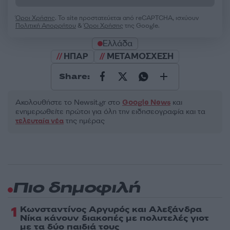
Όροι Χρήσης
. Το site προστατεύεται από reCAPTCHA, ισχύουν
Πολιτική Απορρήτου
&
Όροι Χρήσης
της Google.
Ελλάδα
ΗΠΑΡ
ΜΕΤΑΜΟΣΧΕΣΗ
Share:
Ακολουθήστε το Νewsit.gr στο
Google News
και
ενημερωθείτε πρώτοι για όλη την ειδησεογραφία και τα
τελευταία νέα
της ημέρας
Πιο δημοφιλή
1
Κωνσταντίνος Αργυρός και Αλεξάνδρα
Νίκα κάνουν διακοπές με πολυτελές γιοτ
με τα δύο παιδιά τους