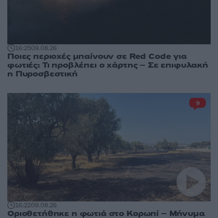
16:25
09.08.26
Ποιες περιοχές μπαίνουν σε Red Code για
φωτιές: Τι προβλέπει ο χάρτης – Σε επιφυλακή
η Πυροσβεστική
9
16:22
09.08.26
Οριοθετήθηκε η φωτιά στο Κορωπί – Μήνυμα