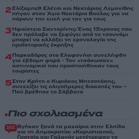
2
Ελίζαμπεθ Ελέτσι και Νεκτάριος Λεμονίδης
πήγαν στον Άγιο Νεκτάριο Βούλας για να
πάρουν την ευχή για τον γιο τους
3
Ηφαίστειο Σαντορίνης: Ένας 15χρονος που
δεν πρόλαβε να ξεφύγει από το τσουνάμι
μπορεί να αλλάξει τη χρονολογία της
προϊστορικής έκρηξης
4
Παρκαδόρος στο Ελαφονήσι συνελήφθη
για έβδομη φορά - Τον «τσάκωσαν»
αστυνομικοί που προσποιήθηκαν τους
τουρίστες
5
Στην Κρήτη ο Κυριάκος Μητσοτάκης,
συνεχίζει τις ολιγοήμερες διακοπές του –
Πού βρέθηκε το Σάββατο
Πιο σχολιασμένα
Βγήκαν ξανά τα μαχαίρια στην Ελπίδα
101
για τη Δημοκρατία: «Καρυστιανού,
Γρατσία και Γαλανός μετέτρεψαν το