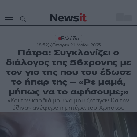
Μετάβαση
σε
o
33
περιεχόμενο
Ελλάδα
18:52
Τετάρτη 21 Μαΐου 2025
Πάτρα: Συγκλονίζει ο
διάλογος της 56χρονης με
τον γιο της που του έδωσε
το ήπαρ της – «Ρε μαμά,
μήπως να το αφήσουμε;»
«Και την καρδιά μου να μου ζήταγαν θα την
έδινα» ανέφερε η μητέρα του Χρήστου