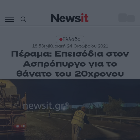
Μετάβαση
σε
o
34
περιεχόμενο
Ελλάδα
18:53
Κυριακή 24 Οκτωβρίου 2021
Πέραμα: Επεισόδια στον
Ασπρόπυργο για το
θάνατο του 20χρονου