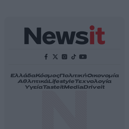
Ελλάδα
Κόσμος
Πολιτική
Οικονομία
Αθλητικά
Lifestyle
Τεχνολογία
Υγεία
Tasteit
Media
Driveit