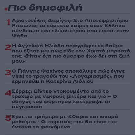
Πιο δημοφιλή
1
Αριστοτέλης Δαμίγος: Στο Αποτεφρωτήριο
Ριτσώνας το «ύστατο χαίρε» στον Έλληνα
σύνδεσμο του ελικοπτέρου που έπεσε στην
Ψάθα
2
Η Αγγελική Ηλιάδη περιγράφει το θαύμα
που έζησε και πώς είδε τον Χριστό μπροστά
της: «Ήταν ό,τι πιο όμορφο έχω δει στη ζωή
μου»
3
Ο Γιάννης Φακίνος αποκάλυψε πώς έγινε
viral το τραγούδι του «Λογαριασμός» που
ερμηνεύει η Κατερίνα Λιόλιου
4
Σέρρες: Βίντεο ντοκουμέντο από το
τροχαίο με νεκρούς μητέρα και γιο – Ο
οδηγός του φορτηγού κατέγραψε τη
σύγκρουση
5
Έρχεται τριήμερο με 40άρια και ισχυρά
μελτέμια - Οι περιοχές που θα είναι πιο
έντονα τα φαινόμενα