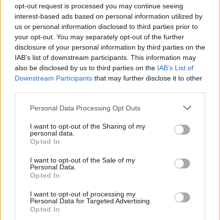
opt-out request is processed you may continue seeing
interest-based ads based on personal information utilized by
us or personal information disclosed to third parties prior to
your opt-out. You may separately opt-out of the further
disclosure of your personal information by third parties on the
IAB’s list of downstream participants. This information may
also be disclosed by us to third parties on the
IAB’s List of
Downstream Participants
that may further disclose it to other
third parties.
Please note that this website/app uses one or more Google
Personal Data Processing Opt Outs
services and may gather and store information including but
not limited to your visit or usage behaviour. You may click to
I want to opt-out of the Sharing of my
personal data.
grant or deny consent to Google and its third-party tags to
Opted In
use your data for below specified purposes in below Google
consent section.
I want to opt-out of the Sale of my
Personal Data.
Ρεπορτάζ:
‪Αναστασία Σταματοπουλου
Opted In
ΔΙΑΦΗΜΙΣΗ
I want to opt-out of processing my
Personal Data for Targeted Advertising.
Opted In