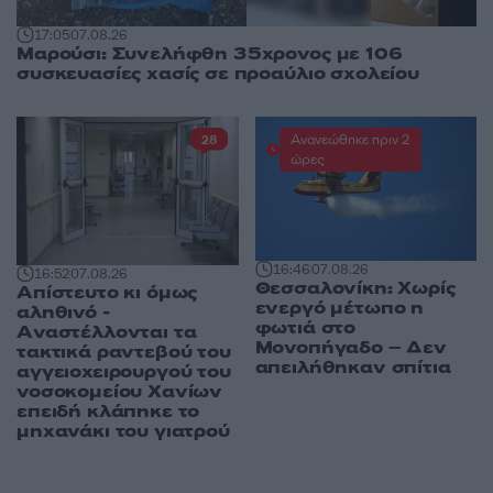
17:05
07.08.26
Μαρούσι: Συνελήφθη 35χρονος με 106
συσκευασίες χασίς σε προαύλιο σχολείου
Ανανεώθηκε πριν 2
28
ώρες
16:46
07.08.26
16:52
07.08.26
Θεσσαλονίκη: Χωρίς
Απίστευτο κι όμως
ενεργό μέτωπο η
αληθινό -
φωτιά στο
Aναστέλλονται τα
Μονοπήγαδο – Δεν
τακτικά ραντεβού του
απειλήθηκαν σπίτια
αγγειοχειρουργού του
νοσοκομείου Χανίων
επειδή κλάπηκε το
μηχανάκι του γιατρού