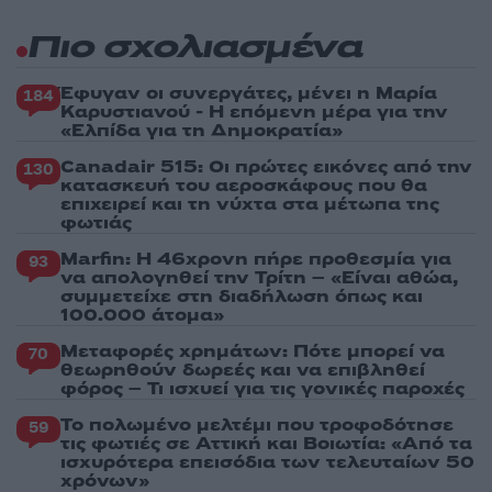
Πιο σχολιασμένα
Έφυγαν οι συνεργάτες, μένει η Μαρία
184
Καρυστιανού - Η επόμενη μέρα για την
«Ελπίδα για τη Δημοκρατία»
Canadair 515: Οι πρώτες εικόνες από την
130
κατασκευή του αεροσκάφους που θα
επιχειρεί και τη νύχτα στα μέτωπα της
φωτιάς
Marfin: Η 46χρονη πήρε προθεσμία για
93
να απολογηθεί την Τρίτη – «Είναι αθώα,
συμμετείχε στη διαδήλωση όπως και
100.000 άτομα»
Μεταφορές χρημάτων: Πότε μπορεί να
70
θεωρηθούν δωρεές και να επιβληθεί
φόρος – Τι ισχυεί για τις γονικές παροχές
Το πολωμένο μελτέμι που τροφοδότησε
59
τις φωτιές σε Αττική και Βοιωτία: «Από τα
ισχυρότερα επεισόδια των τελευταίων 50
χρόνων»