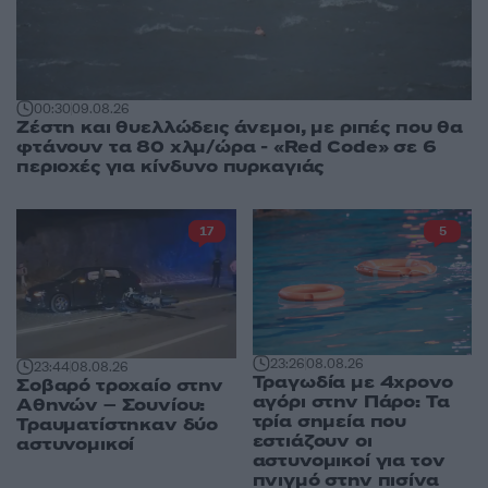
00:30
09.08.26
Ζέστη και θυελλώδεις άνεμοι, με ριπές που θα
φτάνουν τα 80 χλμ/ώρα - «Red Code» σε 6
περιοχές για κίνδυνο πυρκαγιάς
17
5
23:26
08.08.26
23:44
08.08.26
Τραγωδία με 4χρονο
Σοβαρό τροχαίο στην
αγόρι στην Πάρο: Τα
Αθηνών – Σουνίου:
τρία σημεία που
Τραυματίστηκαν δύο
εστιάζουν οι
αστυνομικοί
αστυνομικοί για τον
πνιγμό στην πισίνα