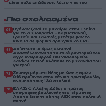
είναι πολύ επώδυνο», λέει ο γιος του
Πιο σχολιασμένα
Βγήκαν ξανά τα μαχαίρια στην Ελπίδα
96
για τη Δημοκρατία: «Καρυστιανού,
Γρατσία και Γαλανός μετέτρεψαν το
κίνημα σε φοβικό αρχηγικό κόμμα»
Απίστευτο κι όμως αληθινό -
83
Aναστέλλονται τα τακτικά ραντεβού του
αγγειοχειρουργού του νοσοκομείου
Χανίων επειδή κλάπηκε το μηχανάκι του
γιατρού
Σούπερ μάρκετ: Νέες μειώσεις τιμών –
72
916 προϊόντα στην εθνική πρωτοβουλία,
ανάμεσά τους 130 σχολικά
ΕΛΑΣ: Ο Αλέξης Δέδες ο πρώτος
70
υποψήφιος βουλευτής του κόμματος –
Από τα διοικητικά της ΑΕΚ στην πολιτική
σκηνή