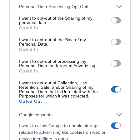
Please note that this website/app uses one or more Google
Personal Data Processing Opt Outs
services and may gather and store information including but
not limited to your visit or usage behaviour. You may click to
I want to opt-out of the Sharing of my
personal data.
grant or deny consent to Google and its third-party tags to
Opted In
use your data for below specified purposes in below Google
consent section.
I want to opt-out of the Sale of my
Personal Data.
Opted In
Ιός Δυτικού Νείλου: Στην
Εκρηκτικό κοκτέιλ μ
I want to opt-out of processing my
Personal Data for Targeted Advertising.
Αττική τα περισσότερα
40άρια και 8 μποφόρ -
Opted In
κρούσματα – Έξι θάνατοι
συναγερμό η χώρα γ
τις τελευταίες ημέρες
φωτιές, ενισχύονται 
I want to opt-out of Collection, Use,
άνεμοι τις επόμενες ημ
Retention, Sale, and/or Sharing of my
Personal Data that Is Unrelated with the
Purposes for which it was collected.
Opted Out
Σχόλια
Google consents
I want to allow Google to enable storage
related to advertising like cookies on web or
device identifiers in apps.