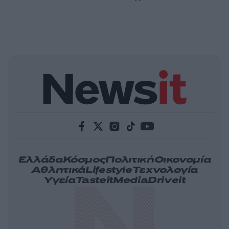
Ελλάδα
Κόσμος
Πολιτική
Οικονομία
Αθλητικά
Lifestyle
Τεχνολογία
Υγεία
Tasteit
Media
Driveit