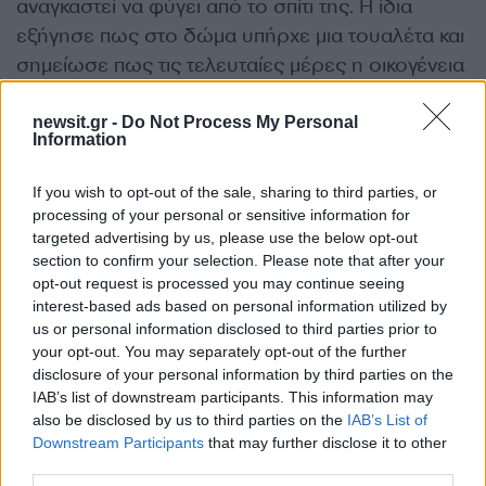
αναγκαστεί να φύγει από το σπίτι της. Η ίδια
εξήγησε πως στο δώμα υπήρχε μια τουαλέτα και
σημείωσε πως τις τελευταίες μέρες η οικογένεια
νοσούσε με γαστρεντερίτιδα.
newsit.gr -
Do Not Process My Personal
ΔΙΑΦΗΜΙΣΗ
Information
If you wish to opt-out of the sale, sharing to third parties, or
processing of your personal or sensitive information for
targeted advertising by us, please use the below opt-out
section to confirm your selection. Please note that after your
opt-out request is processed you may continue seeing
interest-based ads based on personal information utilized by
us or personal information disclosed to third parties prior to
your opt-out. You may separately opt-out of the further
disclosure of your personal information by third parties on the
IAB’s list of downstream participants. This information may
also be disclosed by us to third parties on the
IAB’s List of
Downstream Participants
that may further disclose it to other
Αν τα χάσατε
third parties.