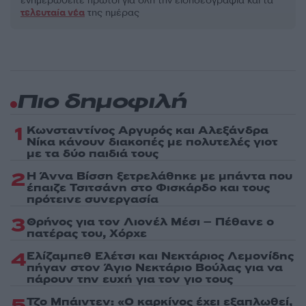
ενημερωθείτε πρώτοι για όλη την ειδησεογραφία και τα
τελευταία νέα
της ημέρας
Πιο δημοφιλή
1
Κωνσταντίνος Αργυρός και Αλεξάνδρα
Νίκα κάνουν διακοπές με πολυτελές γιοτ
με τα δύο παιδιά τους
2
Η Άννα Βίσση ξετρελάθηκε με μπάντα που
έπαιζε Τσιτσάνη στο Φισκάρδο και τους
πρότεινε συνεργασία
3
Θρήνος για τον Λιονέλ Μέσι – Πέθανε ο
πατέρας του, Χόρχε
4
Ελίζαμπεθ Ελέτσι και Νεκτάριος Λεμονίδης
πήγαν στον Άγιο Νεκτάριο Βούλας για να
πάρουν την ευχή για τον γιο τους
5
Τζο Μπάιντεν: «Ο καρκίνος έχει εξαπλωθεί,