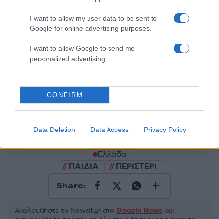
Σχολίασε εδώ
I want to allow my user data to be sent to
Google for online advertising purposes.
50 /50
I want to allow Google to send me
personalized advertising.
2000 /2000
CONFIRM
Υποβολή σχολίου
Data Deletion
Data Access
Privacy Policy
Όροι Χρήσης
. Το site προστατεύεται από reCAPTCHA, ισχύουν
Πολιτική Απορρήτου
&
Όροι Χρήσης
της Google.
Ελλάδα
ΠΑΙΔΙΑ
ΠΕΡΙΣΤΕΡΙ
Share:
Ακολουθήστε το Νewsit.gr στο
Google News
και