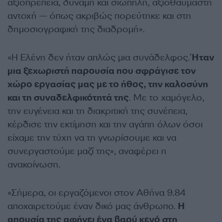
αξιοπρέπεια, δύναμη και σιωπηλή, αξιοθαύμαστη
αντοχή — όπως ακριβώς πορεύτηκε και στη
δημοσιογραφική της διαδρομή».
«Η Ελένη δεν ήταν απλώς μια συνάδελφος.
Ήταν
μια ξεχωριστή παρουσία που σφράγισε τον
χώρο εργασίας μας με το ήθος, την καλοσύνη
και τη συναδελφικότητά της
. Με το χαμόγελο,
την ευγένεια και τη διακριτική της συνέπεια,
κέρδισε την εκτίμηση και την αγάπη όλων όσοι
είχαμε την τύχη να τη γνωρίσουμε και να
συνεργαστούμε μαζί της», αναφέρει η
ανακοίνωση.
«Σήμερα, οι εργαζόμενοι στον Αθήνα 9.84
αποχαιρετούμε έναν δικό μας άνθρωπο.
Η
απουσία της αφήνει ένα βαρύ κενό στη