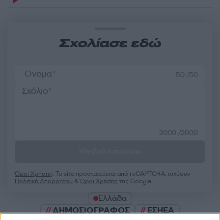
Σχολίασε εδώ
50 /50
2000 /2000
Υποβολή σχολίου
Όροι Χρήσης
. Το site προστατεύεται από reCAPTCHA, ισχύουν
Πολιτική Απορρήτου
&
Όροι Χρήσης
της Google.
Ελλάδα
ΔΗΜΟΣΙΟΓΡΑΦΟΣ
ΕΣΗΕΑ