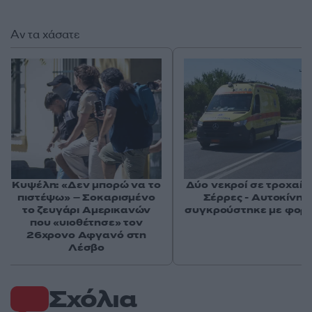
Αν τα χάσατε
Κυψέλη: «Δεν μπορώ να το
Δύο νεκροί σε τροχαίο 
πιστέψω» – Σοκαρισμένο
Σέρρες - Αυτοκίνητ
το ζευγάρι Αμερικανών
συγκρούστηκε με φορ
που «υιοθέτησε» τον
26χρονο Αφγανό στη
Λέσβο
Σχόλια