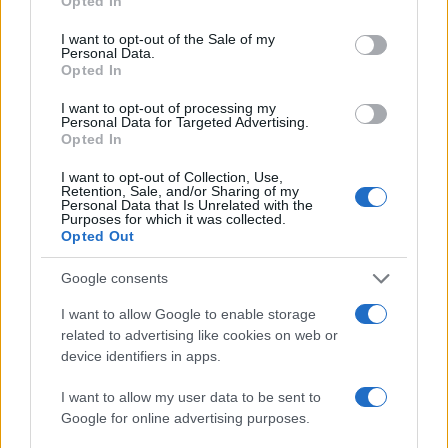
Opted In
use your data for below specified purposes in below Google
26χρονου Αφγανού – Το στίγμα του
κινητού, η θεία από την Ινδία και τα
consent section.
I want to opt-out of the Sale of my
απειλητικά μηνύματα
Personal Data.
Opted In
4
«Αφιέρωσε τη ζωή της στο να βοηθά
ανθρώπους που είχαν ανάγκη» - Η πρώτη
I want to opt-out of processing my
δήλωση της οικογένειας της 38χρονης
Personal Data for Targeted Advertising.
Λίζα που βρέθηκε νεκρή στην Κυψέλη
Opted In
5
Συνεχίζονται οι αποχωρήσεις από το κόμμα
I want to opt-out of Collection, Use,
Καρυστιανού: «Δεν συνθέτει, αλλά
Retention, Sale, and/or Sharing of my
λειτουργεί με αρχηγικά στερεότυπα»
Personal Data that Is Unrelated with the
Purposes for which it was collected.
Opted Out
Πιο σχολιασμένα
Google consents
Μητσοτάκης στην υπογραφή συμφωνίας
I want to allow Google to enable storage
198
για την ηλεκτρική διασύνδεση Ελλάδας –
related to advertising like cookies on web or
Κύπρου: «Ισχυρή ψήφος εμπιστοσύνης» η
device identifiers in apps.
είσοδος της Meridiam στην GSI
Έφυγαν οι συνεργάτες, μένει η Μαρία
I want to allow my user data to be sent to
184
Καρυστιανού - Η επόμενη μέρα για την
Google for online advertising purposes.
«Ελπίδα για τη Δημοκρατία»