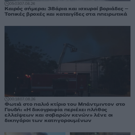
05:03
07.08.26
Καιρός σήμερα: 38άρια και ισχυροί βοριάδες –
Τοπικές βροχές και καταιγίδες στα ηπειρωτικά
00:18
07.08.26
Φωτιά στο παλιό κτίριο του Μπάντμιντον στο
Γουδή: «Η δικογραφία περιέχει πλήθος
ελλείψεων και σοβαρών κενών» λένε οι
δικηγόροι των κατηγορουμένων