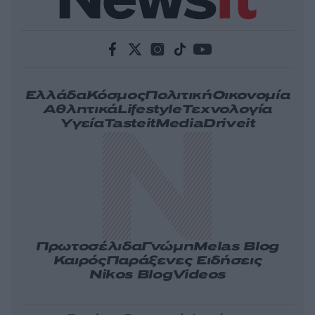
Ελλάδα
Κόσμος
Πολιτική
Οικονομία
Αθλητικά
Lifestyle
Τεχνολογία
Υγεία
Tasteit
Media
Driveit
Πρωτοσέλιδα
Γνώμη
Melas Blog
Καιρός
Παράξενες Ειδήσεις
Nikos Blog
Videos