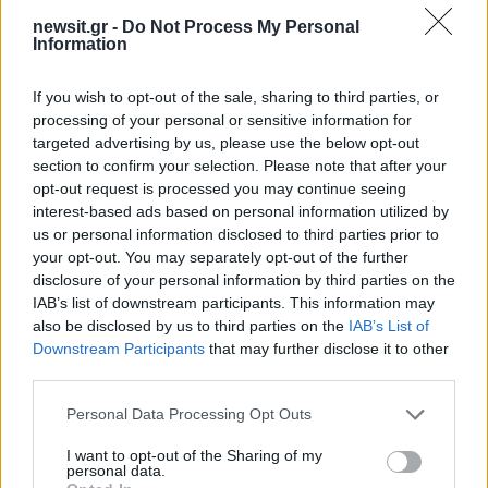
Share:
newsit.gr -
Do Not Process My Personal
Information
Ακολουθήστε το Νewsit.gr στο
Google News
και
ενημερωθείτε πρώτοι για όλη την ειδησεογραφία και τα
If you wish to opt-out of the sale, sharing to third parties, or
τελευταία νέα
της ημέρας
processing of your personal or sensitive information for
targeted advertising by us, please use the below opt-out
section to confirm your selection. Please note that after your
opt-out request is processed you may continue seeing
interest-based ads based on personal information utilized by
us or personal information disclosed to third parties prior to
Πιο δημοφιλή
your opt-out. You may separately opt-out of the further
disclosure of your personal information by third parties on the
1
Συγκίνηση στο τελευταίο αντίο στον Λάκη
IAB’s list of downstream participants. This information may
Χαλκιά: Με την «Φάμπρικα», λαούτο και
also be disclosed by us to third parties on the
IAB’s List of
κλαρίνα αποχαιρέτησαν την εμβληματική
Downstream Participants
that may further disclose it to other
φωνή της μεταπολίτευσης
third parties.
2
Ο Κώστας Σαμαράς δημοσίευσε μία παιδική
Please note that this website/app uses one or more Google
φωτογραφία για την επέτειο θανάτου της
Personal Data Processing Opt Outs
αδελφής του, Λένας
services and may gather and store information including but
not limited to your visit or usage behaviour. You may click to
I want to opt-out of the Sharing of my
3
Δολοφονία Βρετανίδας στην Κυψέλη: Οι
personal data.
grant or deny consent to Google and its third-party tags to
δύο καταθέσεις «κλειδί» της συζύγου του