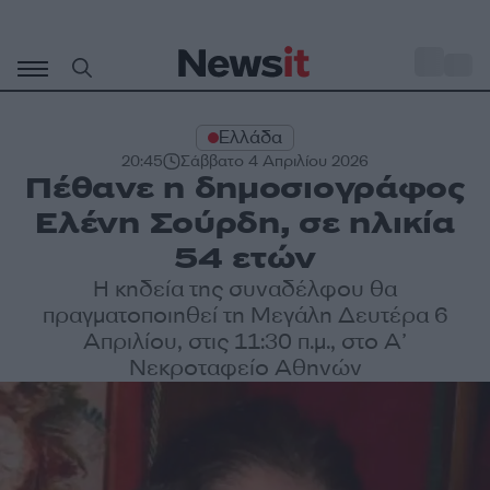
Μετάβαση
σε
o
30
περιεχόμενο
Ελλάδα
20:45
Σάββατο 4 Απριλίου 2026
Πέθανε η δημοσιογράφος
Ελένη Σούρδη, σε ηλικία
54 ετών
Η κηδεία της συναδέλφου θα
πραγματοποιηθεί τη Μεγάλη Δευτέρα 6
Απριλίου, στις 11:30 π.μ., στο Α’
Νεκροταφείο Αθηνών