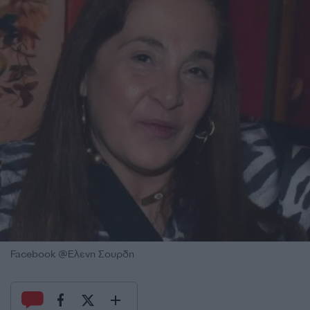
Facebook @Ελενη Σουρδη