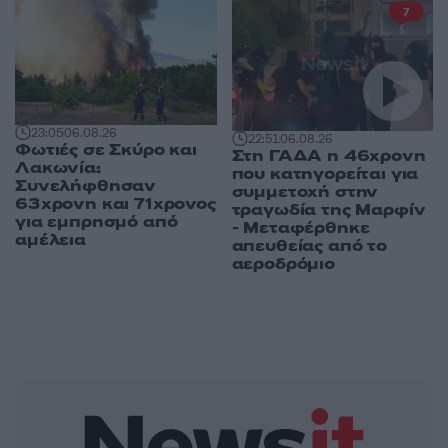
7
23:05
06.08.26
22:51
06.08.26
Φωτιές σε Σκύρο και
Στη ΓΑΔΑ η 46χρονη
Λακωνία:
που κατηγορείται για
Συνελήφθησαν
συμμετοχή στην
63χρονη και 71χρονος
τραγωδία της Μαρφίν
για εμπρησμό από
- Μεταφέρθηκε
αμέλεια
απευθείας από το
αεροδρόμιο