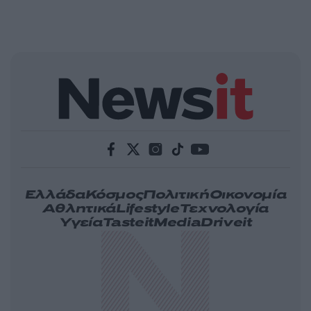
Ελλάδα
Κόσμος
Πολιτική
Οικονομία
Αθλητικά
Lifestyle
Τεχνολογία
Υγεία
Tasteit
Media
Driveit