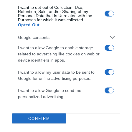
I want to opt-out of Collection, Use,
Retention, Sale, and/or Sharing of my
Πιο σχολιασμένα
Personal Data that Is Unrelated with the
Purposes for which it was collected.
Opted Out
Μητσοτάκης στην υπογραφή συμφωνίας
178
για την ηλεκτρική διασύνδεση Ελλάδας –
Κύπρου: «Ισχυρή ψήφος εμπιστοσύνης» η
Google consents
είσοδος της Meridiam στην GSI
I want to allow Google to enable storage
Το τελευταίο αντίο στον Γιάννη
134
related to advertising like cookies on web or
Βαρβιτσιώτη: «Ήταν φτιαγμένος από
device identifiers in apps.
εκείνο το σπάνιο μέταλλο μιας άλλης
εποχής», είπε ο Κυριάκος Μητσοτάκης
στον επικήδειο
I want to allow my user data to be sent to
Google for online advertising purposes.
Νέες απώλειες για την Καρυστιανού:
130
Παραιτήθηκαν Μουτσάτσου, Ιωαννίδου
και Κοτσόργιος - «Αποχωρώ από μια
I want to allow Google to send me
αυταπάτη»
personalized advertising.
Συνελήφθη στην Ψάθα αδερφός
63
αντιδημάρχου - Έσπασε το μπλόκο της
ΕΛΑΣ και έπεσε με το αυτοκίνητό του
CONFIRM
στα συντρίμμια του ελικοπτέρου
Αυγερινός, Μουτσάτσου και ακόμη 20
62