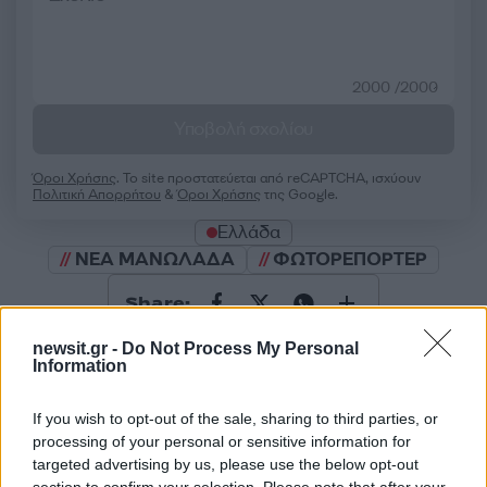
2000 /2000
Υποβολή σχολίου
Όροι Χρήσης
. Το site προστατεύεται από reCAPTCHA, ισχύουν
Πολιτική Απορρήτου
&
Όροι Χρήσης
της Google.
Ελλάδα
ΝΕΑ ΜΑΝΩΛΑΔΑ
ΦΩΤΟΡΕΠΟΡΤΕΡ
Share:
newsit.gr -
Do Not Process My Personal
Ακολουθήστε το Νewsit.gr στο
Google News
και
Information
ενημερωθείτε πρώτοι για όλη την ειδησεογραφία και τα
τελευταία νέα
της ημέρας
If you wish to opt-out of the sale, sharing to third parties, or
processing of your personal or sensitive information for
targeted advertising by us, please use the below opt-out