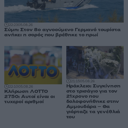
22:23
05.08.26
Σύμη: Στον 8ο αγνοούμενο Γερμανό τουρίστα
ανήκει η σορός που βρέθηκε το πρωί
21:15
05.08.26
Ηράκλειο: Συγκίνηση
22:10
05.08.26
στο τρισάγιο για τον
Κλήρωση ΛΟΤΤΟ
21χρονο που
2750: Αυτοί είναι οι
δολοφονήθηκε στην
τυχεροί αριθμοί
Αμμουδάρα – Θα
γιόρταζε τα γενέθλιά
του