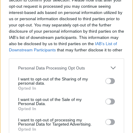
section to confirm your selection. Please note that after your
opt-out request is processed you may continue seeing
Πιο δημοφιλή
interest-based ads based on personal information utilized by
us or personal information disclosed to third parties prior to
your opt-out. You may separately opt-out of the further
1
Τουρισμός για Όλους 2026: Σήμερα ανοίγει
η πλατφόρμα – Ποια ΑΦΜ προηγούνται
disclosure of your personal information by third parties on the
στις αιτήσεις
IAB’s list of downstream participants. This information may
also be disclosed by us to third parties on the
IAB’s List of
2
Κυψέλη: Ο περίεργος ηλικιωμένος και το
Downstream Participants
that may further disclose it to other
ταξίδι στην Αράχωβα – Όσα ισχυρίστηκε ο
26χρονος για τον θάνατο της Βρετανίδας
third parties.
3
Η φωτιά στη Δυτική Αττική, από την
Please note that this website/app uses one or more Google
Personal Data Processing Opt Outs
κορυφή του Κιθαιρώνα – Το εντυπωσιακό
services and may gather and store information including but
timelapse βίντεο
not limited to your visit or usage behaviour. You may click to
I want to opt-out of the Sharing of my
personal data.
4
grant or deny consent to Google and its third-party tags to
Νέο κύμα ζέστης από το Σαββατοκύριακο
Opted In
με 40άρια - Πολύ υψηλός κίνδυνος
use your data for below specified purposes in below Google
πυρκαγιάς σε Αττική, Εύβοια, Λέσβο και
consent section.
I want to opt-out of the Sale of my
Χίο σήμερα
Personal Data.
Opted In
5
Μύκονος: Βίντεο με τους αστυνομικούς να
εντοπίζουν την τσάντα Hermès και το
I want to opt-out of processing my
Rolex όπου άρπαξε Έλληνας οδηγός από
Personal Data for Targeted Advertising.
Ουκρανό τουρίστα
Opted In