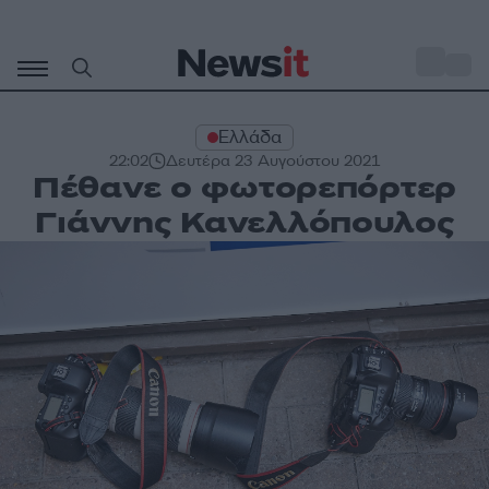
Μετάβαση
σε
o
27
περιεχόμενο
Ελλάδα
22:02
Δευτέρα 23 Αυγούστου 2021
Πέθανε ο φωτορεπόρτερ
Γιάννης Κανελλόπουλος