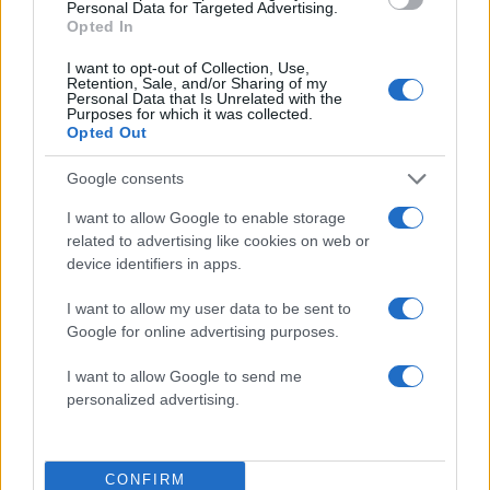
Personal Data for Targeted Advertising.
Opted In
I want to opt-out of Collection, Use,
Retention, Sale, and/or Sharing of my
Personal Data that Is Unrelated with the
Πιο δημοφιλή
Purposes for which it was collected.
Opted Out
1
Η Ελένη Φωτοπούλου ευχήθηκε για τη
γιορτή του Άκη Παυλόπουλου: «Δεκαπέντε
Google consents
χρόνια μου διδάσκει υπομονή και αγάπη»
I want to allow Google to enable storage
2
Αριστοτέλης Δαμίγος: Στο Αποτεφρωτήριο
related to advertising like cookies on web or
Ριτσώνας το «ύστατο χαίρε» στον Έλληνα
σύνδεσμο του ελικοπτέρου που έπεσε στην
device identifiers in apps.
Ψάθα
I want to allow my user data to be sent to
3
Η Αγγελική Ηλιάδη περιγράφει το θαύμα
Google for online advertising purposes.
που έζησε και πώς είδε τον Χριστό μπροστά
της: «Ήταν ό,τι πιο όμορφο έχω δει στη ζωή
μου»
I want to allow Google to send me
personalized advertising.
4
«Αφιέρωσε τη ζωή της στο να βοηθά
ανθρώπους που είχαν ανάγκη» - Η πρώτη
δήλωση της οικογένειας της 38χρονης
Λίζα που βρέθηκε νεκρή στην Κυψέλη
CONFIRM