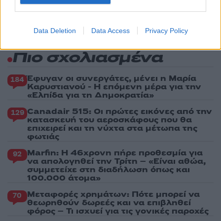
5
Ο Γιάννης Φακίνος αποκάλυψε πώς έγινε
viral το τραγούδι του «Λογαριασμός» που
ερμηνεύει η Κατερίνα Λιόλιου
Data Deletion
Data Access
Privacy Policy
Πιο σχολιασμένα
Έφυγαν οι συνεργάτες, μένει η Μαρία
184
Καρυστιανού - Η επόμενη μέρα για την
«Ελπίδα για τη Δημοκρατία»
Canadair 515: Οι πρώτες εικόνες από την
129
κατασκευή του αεροσκάφους που θα
επιχειρεί και τη νύχτα στα μέτωπα της
φωτιάς
Marfin: Η 46χρονη πήρε προθεσμία για
92
να απολογηθεί την Τρίτη – «Είναι αθώα,
συμμετείχε στη διαδήλωση όπως και
100.000 άτομα»
Μεταφορές χρημάτων: Πότε μπορεί να
70
θεωρηθούν δωρεές και να επιβληθεί
φόρος – Τι ισχυεί για τις γονικές παροχές