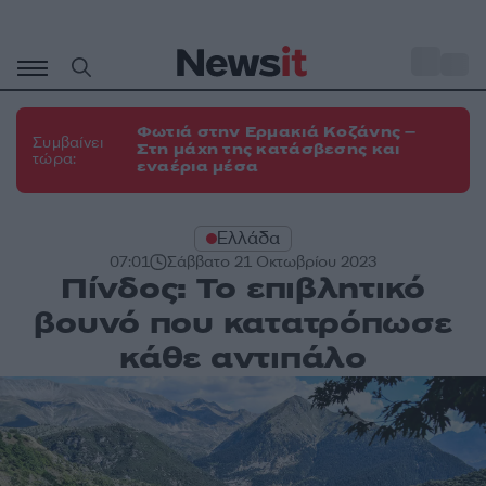
Μετάβαση
σε
o
34
περιεχόμενο
Φωτιά στην Ερμακιά Κοζάνης –
Συμβαίνει
Στη μάχη της κατάσβεσης και
τώρα:
εναέρια μέσα
Ελλάδα
07:01
Σάββατο 21 Οκτωβρίου 2023
Πίνδος: Το επιβλητικό
βουνό που κατατρόπωσε
κάθε αντιπάλο