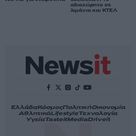
αδιαχώρητο σε
λιμάνια και ΚΤΕΛ
Ελλάδα
Κόσμος
Πολιτική
Οικονομία
Αθλητικά
Lifestyle
Τεχνολογία
Υγεία
Tasteit
Media
Driveit