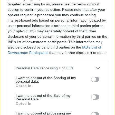
50 /50
targeted advertising by us, please use the below opt-out
section to confirm your selection. Please note that after your
opt-out request is processed you may continue seeing
interest-based ads based on personal information utilized by
us or personal information disclosed to third parties prior to
your opt-out. You may separately opt-out of the further
2000 /2000
disclosure of your personal information by third parties on the
IAB’s list of downstream participants. This information may
Υποβολή σχολίου
also be disclosed by us to third parties on the
IAB’s List of
Downstream Participants
that may further disclose it to other
Όροι Χρήσης
. Το site προστατεύεται από reCAPTCHA, ισχύουν
third parties.
Πολιτική Απορρήτου
&
Όροι Χρήσης
της Google.
Please note that this website/app uses one or more Google
Ελλάδα
Personal Data Processing Opt Outs
services and may gather and store information including but
STORIES
ΠΙΝΔΟΣ
not limited to your visit or usage behaviour. You may click to
I want to opt-out of the Sharing of my
personal data.
grant or deny consent to Google and its third-party tags to
Share:
Opted In
use your data for below specified purposes in below Google
consent section.
I want to opt-out of the Sale of my
Ακολουθήστε το Νewsit.gr στο
Google News
και
Personal Data.
ενημερωθείτε πρώτοι για όλη την ειδησεογραφία και τα
Opted In
τελευταία νέα
της ημέρας
I want to opt-out of processing my