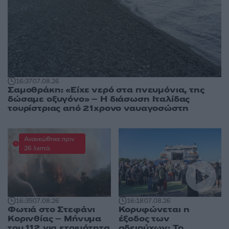
16:37
07.08.26
Σαμοθράκη: «Είχε νερό στα πνευμόνια, της
δώσαμε οξυγόνο» – Η διάσωση Ιταλίδας
τουρίστριας από 21χρονο ναυαγοσώστη
Ανανεώθηκε πριν
26 λεπτά
16:35
07.08.26
16:18
07.08.26
Φωτιά στο Στεφάνι
Κορυφώνεται η
Κορινθίας – Μήνυμα
έξοδος των
του 112 για ετοιμότητα
αδειούχων: Το