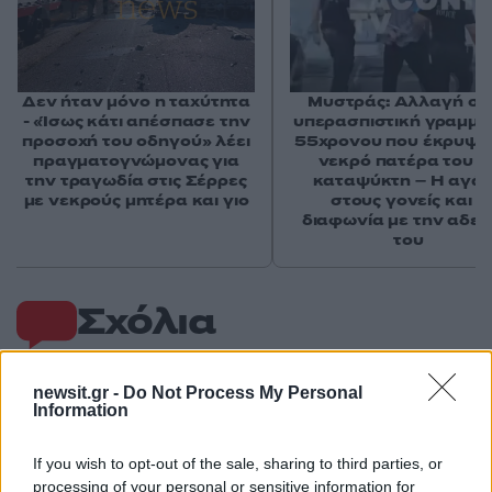
Δεν ήταν μόνο η ταχύτητα
Μυστράς: Αλλαγή στ
- «Ίσως κάτι απέσπασε την
υπερασπιστική γραμμή
προσοχή του οδηγού» λέει
55χρονου που έκρυψε
πραγματογνώμονας για
νεκρό πατέρα του σ
την τραγωδία στις Σέρρες
καταψύκτη – Η αγά
με νεκρούς μητέρα και γιο
στους γονείς και η
διαφωνία με την αδε
του
Σχόλια
newsit.gr -
Do Not Process My Personal
Information
Σχολίασε εδώ
If you wish to opt-out of the sale, sharing to third parties, or
processing of your personal or sensitive information for