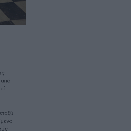
ης
 από
εί
μεταξύ
ίμενο
ούς