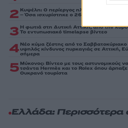
2
Κυψέλη: Ο περίεργος ηλικιωμένος και το
– Όσα ισχυρίστηκε ο 26χρονος για τον θ
3
Η φωτιά στη Δυτική Αττική, από την κορ
Το εντυπωσιακό timelapse βίντεο
4
Νέο κύμα ζέστης από το Σαββατοκύριακο 
υψηλός κίνδυνος πυρκαγιάς σε Αττική, Εύ
σήμερα
5
Μύκονος: Βίντεο με τους αστυνομικούς ν
τσάντα Hermès και το Rolex όπου άρπαξ
Ουκρανό τουρίστα
Ελλάδα: Περισσότερα