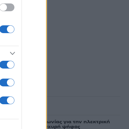
16
ασμένα
ν υπογραφή συμφωνίας για την ηλεκτρική
άδας – Κύπρου: «Ισχυρή ψήφος