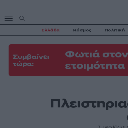
Μετάβαση
σε
περιεχόμενο
Ελλάδα
Κόσμος
Πολιτική
Φωτιά στον
Συμβαίνει
ετοιμότητα
τώρα:
Πλειστηρια
Συνεχίζεται