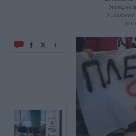
διενέργει
Συλλόγων 
την