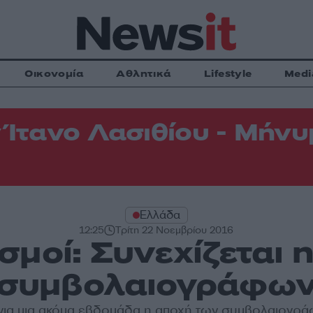
Οικονομία
Αθλητικά
Lifestyle
Medi
 Ίτανο Λασιθίου - Μήνυμ
Ελλάδα
12:25
Τρίτη 22 Νοεμβρίου 2016
σμοί: Συνεχίζεται 
συμβολαιογράφω
 για μια ακόμα εβδομάδα η αποχή των συμβολαιογρ