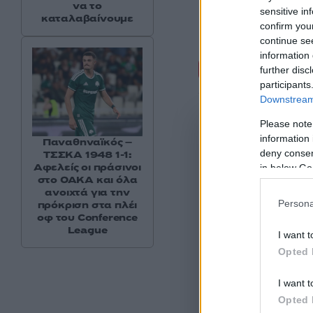
να το
sensitive in
καταλαβαίνουμε
confirm you
continue se
information 
Σχόλι
further disc
participants
Downstream 
Please note
information 
Παναθηναϊκός –
deny consent
ΤΣΣΚΑ 1948 1-1:
Αφελείς οι πράσινοι
in below Go
στο ΟΑΚΑ και όλα
ανοιχτά για την
Persona
πρόκριση στα πλέι
οφ του Conference
League
I want t
Opted 
I want t
Opted 