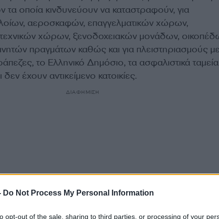
 τα οποία κινδυνεύουν να καταστραφούν, για
λοίων, αεροσκαφών, επαγγελματικών χώρων,
οτεχνικών χώρων, ξενοδοχειακών μονάδων, οικοπέδ
κινητών πραγμάτων καθώς και για πλειστηριασμούς μ
ράπεζες, το Ελληνικό Δημόσιο, τα ασφαλιστικά ταμεία
 δεν έχουν αντικείμενο κατοικίες.
ΔΙΑΦΗΜΙΣΗ
-
Do Not Process My Personal Information
to opt-out of the sale, sharing to third parties, or processing of your per