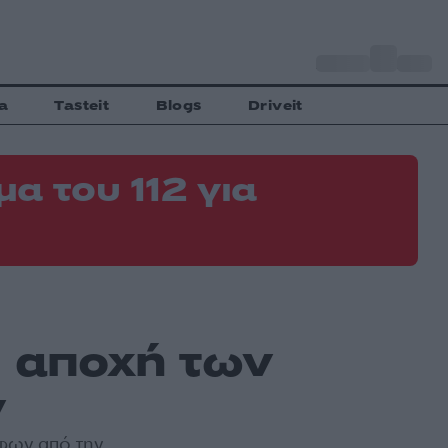
o
Αθήνα
27
C
a
Tasteit
Blogs
Driveit
α του 112 για
η αποχή των
ν
άφων από την