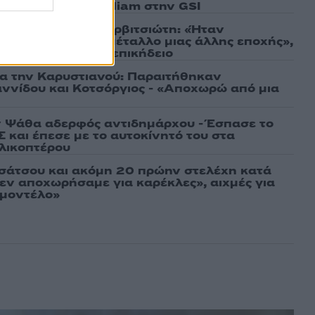
 είσοδος της Meridiam στην GSI
τίο στον Γιάννη Βαρβιτσιώτη: «Ήταν
εκείνο το σπάνιο μέταλλο μιας άλλης εποχής»,
 Μητσοτάκης στον επικήδειο
ια την Καρυστιανού: Παραιτήθηκαν
ννίδου και Κοτσόργιος - «Αποχωρώ από μια
 Ψάθα αδερφός αντιδημάρχου - Έσπασε το
 και έπεσε με το αυτοκίνητό του στα
ελικοπτέρου
σάτσου και ακόμη 20 πρώην στελέχη κατά
εν αποχωρήσαμε για καρέκλες», αιχμές για
 μοντέλο»