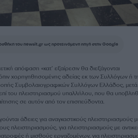
σθήκη του newsit.gr ως προτεινόμενη πηγή στην Google
τική απόφαση «κατ’ εξαίρεσιν θα διεξάγονται
τόπιν χορηγηθησομένης αδείας εκ των Συλλόγων ή τ
τροπής Συμβολαιογραφικών Συλλόγων Ελλάδος, μετά
 επί του πλειστηριασμού υπαλλήλου, που θα υποβληθ
αίτησης σε αυτόν από τον επισπεύδοντα.
γούνται άδειες για αναγκαστικούς πλειστηριασμούς 
ιους πλειστηριασμούς, για πλειστηριασμούς με αντικε
διατροφές ή μισθούς εργαζομένων, για πλειστηριασμ