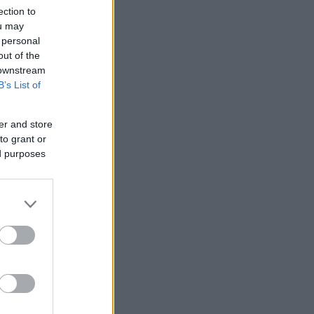
ection to
ou may
 personal
out of the
 downstream
B’s List of
er and store
to grant or
ed purposes
 /50
2000