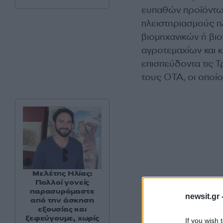
ευπαθών προϊόντων
πλειστηριασμούς π
βιομηχανικών ή βι
αγροτεμαχίων και 
επισπεύδοντα τις Τ
τους ΟΤΑ, οι οποίοι
Μελέτης Ηλίας:
Πολλοί γονείς
παρασυρόμαστε
newsit.gr 
από την άσκηση
εξουσίας και
ξεφεύγουμε, χωρίς
If you wish 