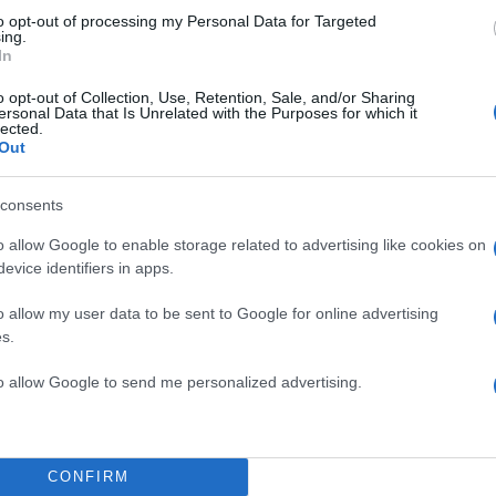
to opt-out of processing my Personal Data for Targeted
ροστατεύεται από reCAPTCHA, ισχύουν
Πολιτική Απορρήτου
&
Όροι Χρήσης
της
ing.
In
Ελλάδα
o opt-out of Collection, Use, Retention, Sale, and/or Sharing
ΒΟΛΑΙΟΓΡΑΦΩΝ
ΑΠΟΧΗ ΣΥΜΒΟΛΑΙΟΓΡΑΦΩΝ 20
ersonal Data that Is Unrelated with the Purposes for which it
lected.
ΠΛΕΙΣΤΗΡΙΑΣΜΟΙ
ΣΥΜΒΟΛΑΙΟΓΡΑΦΟΙ
Out
Share:
consents
θήστε το Νewsit.gr στο
Google News
και ενημερωθείτε
o allow Google to enable storage related to advertising like cookies on
 για όλη την ειδησεογραφία και τα
τελευταία νέα
της
evice identifiers in apps.
ς
o allow my user data to be sent to Google for online advertising
s.
to allow Google to send me personalized advertising.
Πιο σχολι
ει η πλατφόρμα –
Μητσοτάκης στη
180
CONFIRM
διασύνδεση Ελλ