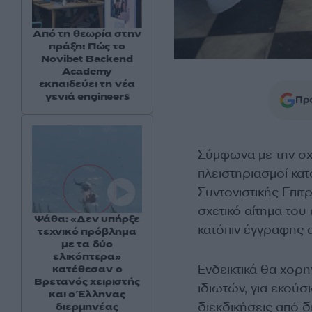
Από τη θεωρία στην
πράξη: Πώς το
Novibet Backend
Academy
εκπαιδεύει τη νέα
γενιά engineers
Προ
Σύμφωνα με την σχε
πλειστηριασμοί κα
Συντονιστικής Επι
σχετικό αίτημα του
Ψάθα: «Δεν υπήρξε
κατόπιν έγγραφης 
τεχνικό πρόβλημα
με τα δύο
ελικόπτερα»
Ενδεικτικά θα χορη
κατέθεσαν ο
Βρετανός χειριστής
ιδιωτών, για εκούσ
και ο Έλληνας
διεκδικήσεις από 
διερμηνέας