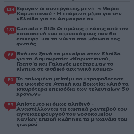
Έφυγαν οι συνεργάτες, μένει η Μαρία
184
Καρυστιανού - Η επόμενη μέρα για την
«Ελπίδα για τη Δημοκρατία»
Canadair 515: Οι πρώτες εικόνες από την
131
κατασκευή του αεροσκάφους που θα
επιχειρεί και τη νύχτα στα μέτωπα της
φωτιάς
Βγήκαν ξανά τα μαχαίρια στην Ελπίδα
68
για τη Δημοκρατία: «Καρυστιανού,
Γρατσία και Γαλανός μετέτρεψαν το
κίνημα σε φοβικό αρχηγικό κόμμα»
Το πολωμένο μελτέμι που τροφοδότησε
59
τις φωτιές σε Αττική και Βοιωτία: «Από τα
ισχυρότερα επεισόδια των τελευταίων 50
χρόνων»
Απίστευτο κι όμως αληθινό -
55
Aναστέλλονται τα τακτικά ραντεβού του
αγγειοχειρουργού του νοσοκομείου
Χανίων επειδή κλάπηκε το μηχανάκι του
γιατρού