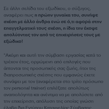
Σε άλλη σελίδα του εξωδίκου, ο σύζυγος,
αναφέρει πως
η πρώην γυναίκα του, συνήψε
σχέση με άλλο άνδρα ενώ σε ό,τι αφορά στην
επαγγελματική τους σχέση, η ίδια την έκοψε
απολύοντας τον από τις επιχειρήσεις τους με
εξώδικο!
“Ακόμη και αυτή την σύμβαση εργασίας κατά το
τρέχον έτος, ορμώμενη από επιλογές που
άπτονται της προσωπικής σας ζωής, ήτοι της
διαπροσωπικής σχέσης που εμφανώς έχετε
συνάψει με τον (αναφέρεται στο τρίτο πρόσωπο
τον personal trainer) επιλέξατε απολύτως
αναιτιολόγητα και ανέντιμα να με απολύσετε από
την επιχείρηση, απόλυση της οποίας γνώση
έλαβα δια Εντύπου Καταγγελίας Σύμβασης