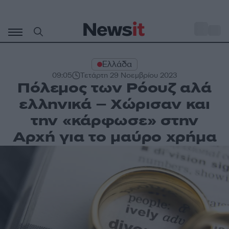
Μετάβαση
σε
o
29
περιεχόμενο
Ελλάδα
09:05
Τετάρτη 29 Νοεμβρίου 2023
Πόλεμος των Ρόουζ αλά
ελληνικά – Χώρισαν και
την «κάρφωσε» στην
Αρχή για το μαύρο χρήμα