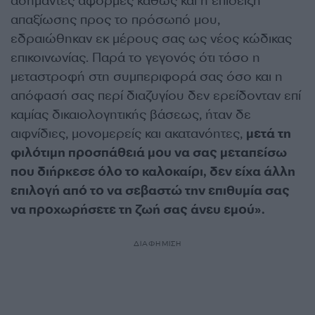
ασήμαντες αφορμές καθώς και η επίδειξη
απαξίωσης προς το πρόσωπό μου,
εδραιώθηκαν εκ μέρους σας ως νέος κώδικας
επικοινωνίας. Παρά το γεγονός ότι τόσο η
μεταστροφή στη συμπεριφορά σας όσο και η
απόφασή σας περί διαζυγίου δεν ερείδονταν επί
καμίας δικαιολογητικής βάσεως, ήταν δε
αιφνίδιες, μονομερείς και ακατανόητες,
μετά τη
φιλότιμη προσπάθειά μου να σας μεταπείσω
που διήρκεσε όλο το καλοκαίρι, δεν είχα άλλη
επιλογή από το να σεβαστώ την επιθυμία σας
να προχωρήσετε τη ζωή σας άνευ εμού».
ΔΙΑΦΗΜΙΣΗ