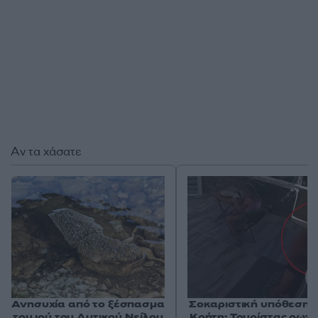
Αν τα χάσατε
Ανησυχία από το ξέσπασμα
Σοκαριστική υπόθεση 
του ιού του Δυτικού Νείλου
Κρήτη: Τουρίστας ρωτ