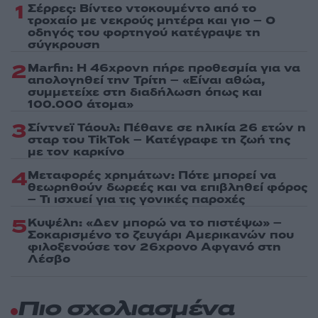
1
Σέρρες: Βίντεο ντοκουμέντο από το
τροχαίο με νεκρούς μητέρα και γιο – Ο
οδηγός του φορτηγού κατέγραψε τη
σύγκρουση
2
Marfin: Η 46χρονη πήρε προθεσμία για να
απολογηθεί την Τρίτη – «Είναι αθώα,
συμμετείχε στη διαδήλωση όπως και
100.000 άτομα»
3
Σίντνεϊ Τάουλ: Πέθανε σε ηλικία 26 ετών η
σταρ του TikTok – Kατέγραφε τη ζωή της
με τον καρκίνο
4
Μεταφορές χρημάτων: Πότε μπορεί να
θεωρηθούν δωρεές και να επιβληθεί φόρος
– Τι ισχυεί για τις γονικές παροχές
5
Κυψέλη: «Δεν μπορώ να το πιστέψω» –
Σοκαρισμένο το ζευγάρι Αμερικανών που
φιλοξενούσε τον 26χρονο Αφγανό στη
Λέσβο
Πιο σχολιασμένα