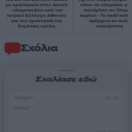
με κρούσματα στην Αττική
πόσο να πληρώσει για
- «Καμπανάκι» από τον
ασελγήσει σε 10χρο
Ιατρικό Σύλλογο Αθηνών
κορίτσι - Το παιδί καθ
για την προστασία της
αμέριμνο σε αυλή
δημόσιας υγείας
επιχείρησης
Σχόλια
Σχολίασε εδώ
50 /50