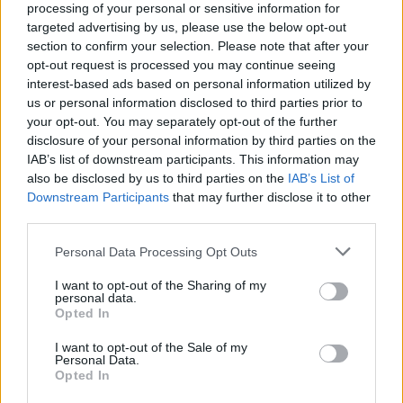
processing of your personal or sensitive information for
Λογιστών» και στην ειδικευμένη Δικηγορική
targeted advertising by us, please use the below opt-out
Εταιρία στο Φορολογικό Ποινικό Δίκαιο «Ν.Τ.
section to confirm your selection. Please note that after your
Αγαπηνός & Συνεργάτες» και προσωπικά στον
opt-out request is processed you may continue seeing
interest-based ads based on personal information utilized by
ιδρυτή εταίρο αυτής Νικόλαο Αγαπηνό, το δε
us or personal information disclosed to third parties prior to
πόρισμα της Έκθεσής τους πρόκειται να
your opt-out. You may separately opt-out of the further
κοινοποιήσω στις Αρχές προς τις οποίες για το
disclosure of your personal information by third parties on the
IAB’s list of downstream participants. This information may
σκοπό αυτό συγκοινοποιείται η παρούσα (ΑΑΔΕ
also be disclosed by us to third parties on the
IAB’s List of
και τηνΑρχή Καταπολέμησης της Νομιμοποίησης
Downstream Participants
that may further disclose it to other
Εσόδων από Εγκληματική Δραστηριότητα) ώστε
third parties.
από την έρευνά τους να προκύψει επακριβώς η
Please note that this website/app uses one or more Google
Personal Data Processing Opt Outs
αξία των αποκτημάτων σας που τυχόν εγώ δεν
services and may gather and store information including but
γνωρίζω, καθώς και το ύψος των τραπεζικών
not limited to your visit or usage behaviour. You may click to
I want to opt-out of the Sharing of my
personal data.
grant or deny consent to Google and its third-party tags to
σας καταθέσεων στην ημεδαπή και στην
Opted In
use your data for below specified purposes in below Google
αλλοδαπή, η ύπαρξη θυρίδων τραπέζης καθώς
consent section.
I want to opt-out of the Sale of my
και η ύπαρξη εταιριών και ακινήτων που δεν έχω
Personal Data.
Opted In
καταφέρει ακόμη από την προσωπική μου