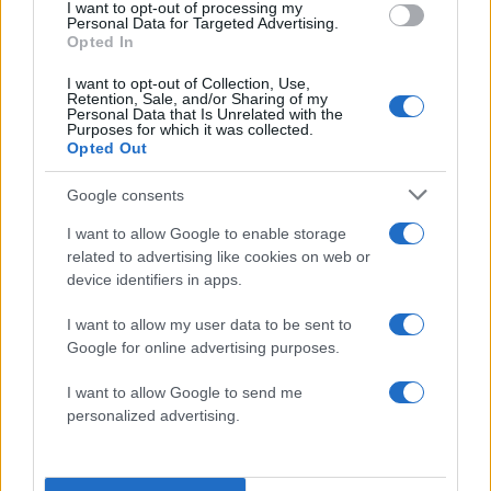
ανωτέρω έρευνα να εντοπίσω”.
I want to opt-out of processing my
Personal Data for Targeted Advertising.
Opted In
Η νομική άποψη
I want to opt-out of Collection, Use,
Retention, Sale, and/or Sharing of my
Personal Data that Is Unrelated with the
Purposes for which it was collected.
Ο νομικός εκπρόσωπος του επιχειρηματία κ.
Opted Out
Τέλλος Αγαπηνός, επισημαίνει στο newsit.gr πως
Google consents
: “Σε απάντηση των ερωτήσεων του μέσου σας
και εκπροσωπώντας τον εντολεα μου,
I want to allow Google to enable storage
related to advertising like cookies on web or
διακεκριμένου επιχειρηματία, ο οποίος ανέπτυξε
device identifiers in apps.
με την σύζυγο του
πασίγνωστο δίκτυο
καταστημάτων
κατα την διάρκεια του γάμου
I want to allow my user data to be sent to
Google for online advertising purposes.
τους, ενώ εξεδιώχθη προσφάτως απο την
εταιρία που ανέπτυξαν μαζί εν μια νυκτί όπως και
I want to allow Google to send me
απο την συζυγική τους εστία όπου ζούσαν με τα
personalized advertising.
κοινά τους τέκνα, διασαφηνίζω ότι ο εντολέας
μου ουδεμία σχέση έχει με την άκρατη