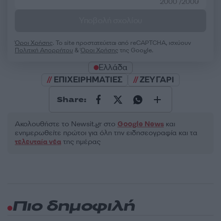
2000 /2000
Υποβολή σχολίου
Όροι Χρήσης
. Το site προστατεύεται από reCAPTCHA, ισχύουν
Πολιτική Απορρήτου
&
Όροι Χρήσης
της Google.
Ελλάδα
ΕΠΙΧΕΙΡΗΜΑΤΙΕΣ
ΖΕΥΓΑΡΙ
Share:
Ακολουθήστε το Νewsit.gr στο
Google News
και
ενημερωθείτε πρώτοι για όλη την ειδησεογραφία και τα
τελευταία νέα
της ημέρας
Πιο δημοφιλή