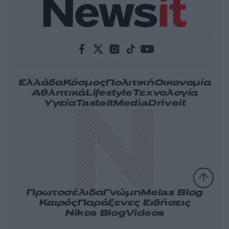
Ελλάδα
Κόσμος
Πολιτική
Οικονομία
Αθλητικά
Lifestyle
Τεχνολογία
Υγεία
Tasteit
Media
Driveit
Πρωτοσέλιδα
Γνώμη
Melas Blog
Καιρός
Παράξενες Ειδήσεις
Nikos Blog
Videos