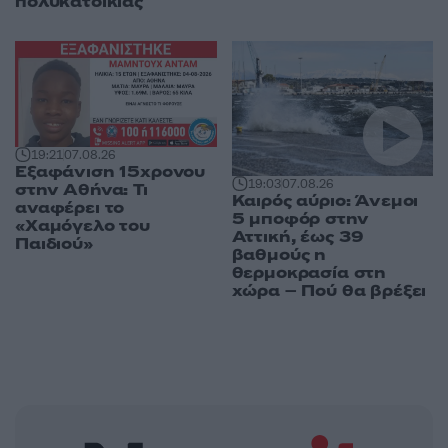
πολυκατοικίας
19:21
07.08.26
Εξαφάνιση 15χρονου
19:03
07.08.26
στην Αθήνα: Τι
Καιρός αύριο: Άνεμοι
αναφέρει το
5 μποφόρ στην
«Χαμόγελο του
Αττική, έως 39
Παιδιού»
βαθμούς η
θερμοκρασία στη
χώρα – Πού θα βρέξει