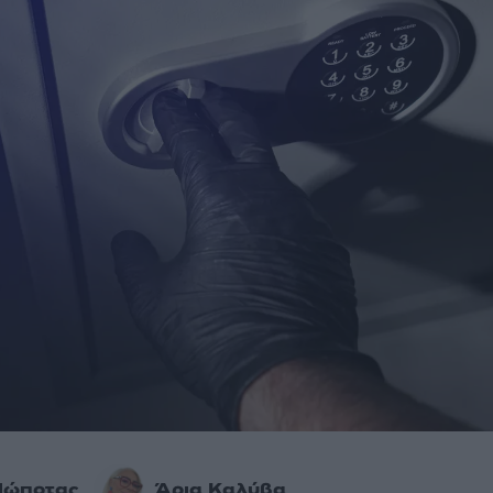
Πώποτας
Άρια Καλύβα
,