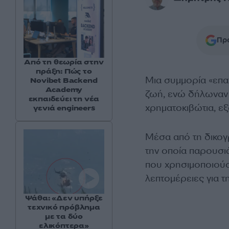
Προ
Από τη θεωρία στην
πράξη: Πώς το
Μια συμμορία «επα
Novibet Backend
Academy
ζωή, ενώ δήλωναν 
εκπαιδεύει τη νέα
χρηματοκιβώτια, 
γενιά engineers
Μέσα από τη δικογρ
την οποία παρουσιά
που χρησιμοποιούσ
λεπτομέρειες για τη
Ψάθα: «Δεν υπήρξε
τεχνικό πρόβλημα
με τα δύο
ελικόπτερα»