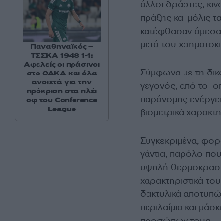
άλλοι δράστες, κινο
πράξης και μόλις τ
κατέφθασαν άμεσα 
μετά του χρηματοκ
Παναθηναϊκός –
ΤΣΣΚΑ 1948 1-1:
Αφελείς οι πράσινοι
Σύμφωνα με τη δικ
στο ΟΑΚΑ και όλα
ανοιχτά για την
γεγονός, από το οπ
πρόκριση στα πλέι
παράνομης ενέργει
οφ του Conference
League
βιομετρικά χαρακτη
Συγκεκριμένα, φορ
γάντια, παρόλο πο
υψηλή θερμοκρασία
χαρακτηριστικά του
δακτυλικά αποτυπώμ
περιλαίμια και μάσ
προσώπων τους.