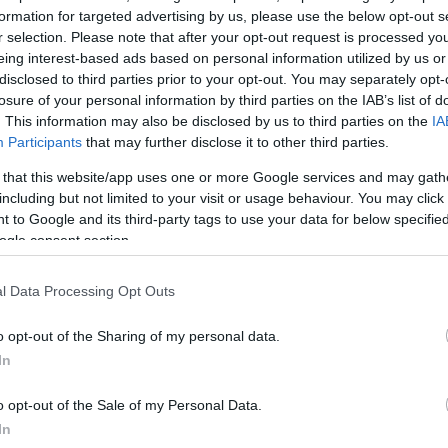
ε σκοπό τον παράνομο πορισμό εισοδήματος για
formation for targeted advertising by us, please use the below opt-out s
οτέλεσμα να προβούν στη διάπραξη ταυτοποιημένης
r selection. Please note that after your opt-out request is processed y
ίπτωσης κλοπής.
eing interest-based ads based on personal information utilized by us or
disclosed to third parties prior to your opt-out. You may separately opt-
losure of your personal information by third parties on the IAB’s list of
ου σκοπού τους, τα μέλη της υπό έρευνα ομάδας κινο
. This information may also be disclosed by us to third parties on the
IA
ας ενός εκ των μελών της, προσέγγισαν το σημείο ό
Participants
that may further disclose it to other third parties.
 και στη συνέχεια διαχωρίστηκαν κατά μόνας και κα
 that this website/app uses one or more Google services and may gath
 ο καθένας το ρόλο του, πριν, κατά τη διάρκεια και 
including but not limited to your visit or usage behaviour. You may click 
εί»
 to Google and its third-party tags to use your data for below specifi
ogle consent section.
ΔΙΑΦΗΜΙΣΗ
l Data Processing Opt Outs
o opt-out of the Sharing of my personal data.
In
o opt-out of the Sale of my Personal Data.
In