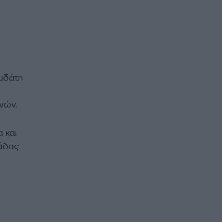
λιδάτη
νών.
 και
μάδας