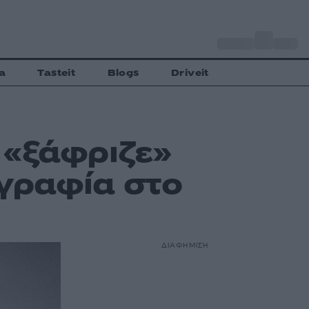
o
Αθήνα
28
C
a
Tasteit
Blogs
Driveit
 «ξάφριζε»
ογραφία στο
ΔΙΑΦΗΜΙΣΗ