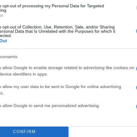
to opt-out of processing my Personal Data for Targeted
ing.
In
o opt-out of Collection, Use, Retention, Sale, and/or Sharing
ersonal Data that Is Unrelated with the Purposes for which it
lected.
Out
consents
o allow Google to enable storage related to advertising like cookies on
evice identifiers in apps.
o allow my user data to be sent to Google for online advertising
s.
to allow Google to send me personalized advertising.
CONFIRM