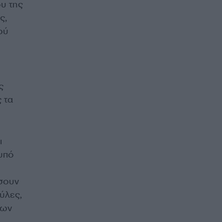
ου της
ς,
ού
ς
 τα
ι
 υπό
ήσουν
ύλες,
των