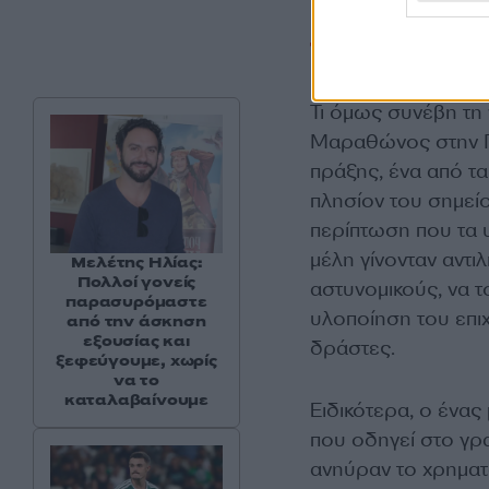
Το κόλπο
Τι όμως συνέβη τη
Μαραθώνος στην Πα
πράξης, ένα από τα
πλησίον του σημεί
περίπτωση που τα 
μέλη γίνονταν αντι
Μελέτης Ηλίας:
Πολλοί γονείς
αστυνομικούς, να τ
παρασυρόμαστε
υλοποίηση του επι
από την άσκηση
εξουσίας και
δράστες.
ξεφεύγουμε, χωρίς
να το
καταλαβαίνουμε
Ειδικότερα, ο ένα
που οδηγεί στο γρ
ανηύραν το χρηματ