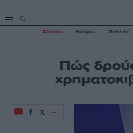
Μετάβαση
σε
περιεχόμενο
Ελλάδα
Κόσμος
Πολιτική
Πώς δρούσ
χρηματοκιβ