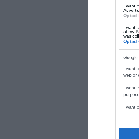
I want 
Advertis
Opted 
I want t
of my P
was col
Opted 
Google 
I want t
web or d
I want t
purpose
I want 