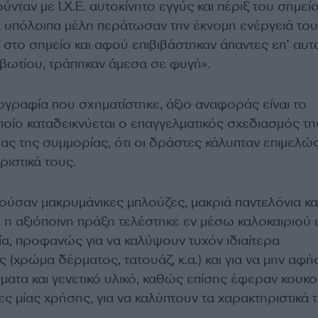
ύνταν με Ι.Χ.Ε. αυτοκίνητο εγγύς και πέριξ του σημεί
α υπόλοιπα μέλη περάτωσαν την έκνομη ενέργειά του
στο σημείο και αφού επιβιβάστηκαν άπαντες επ’ αυτ
ιβωτίου, τράπηκαν άμεσα σε φυγή».
ογραφία που σχηματίστηκε, άξιο αναφοράς είναι το
οίο καταδεικνύεται ο επαγγελματικός σχεδιασμός τη
ας της συμμορίας, ότι οι δράστες κάλυπταν επιμελώς
ριστικά τους.
ούσαν μακρυμάνικες μπλούζες, μακριά παντελόνια κα
υ η αξιόποινη πράξη τελέστηκε εν μέσω καλοκαιριού
, προφανώς για να καλύψουν τυχόν ιδιαίτερα
ς (χρώμα δέρματος, τατουάζ, κ.α.) και για να μην αφ
ατα και γενετικό υλικό, καθώς επίσης έφεραν κουκο
κες μίας χρήσης, για να καλύπτουν τα χαρακτηριστικά 