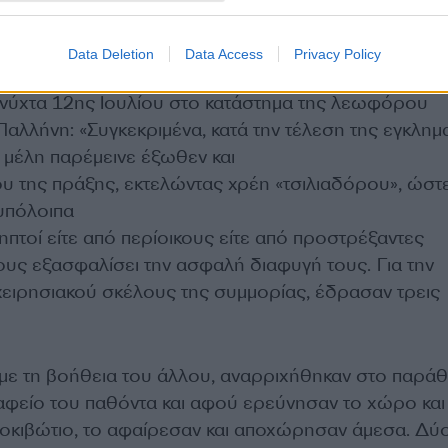
Data Deletion
Data Access
Privacy Policy
 νύχτα 12ης Ιουλίου στο κατάστημα της λεωφόρου
λλήνη: «Συγκεκριμένα, κατά την τέλεση της εγκλημα
 μέλη παρέμεινε έξωθεν και
ου της πράξης, εκτελώντας χρέη «τσιλιαδόρου», ώστ
υπόλοιπα
ληπτοί είτε από περίοικους είτε από προστρέξαντες
ους εξασφαλίσει την ασφαλή διαφυγή τους. Για την
χειρησιακού σκέλους της συμμορίας, έδρασαν τρεις
ς με τη βοήθεια του άλλου, αναρριχήθηκαν στο παρά
αφείο του παθόντα και αφού ερεύνησαν το χώρο και
οκιβώτιο, το αφαίρεσαν και αποχώρησαν άμεσα. Δύ