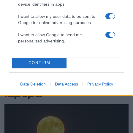
συνεχίζει τις ολιγοήμερες διακοπές του –
device identifiers in apps.
Πού βρέθηκε το Σάββατο
ΕΛΑΣ: Ο Αλέξης Δέδες ο πρώτος
73
I want to allow my user data to be sent to
υποψήφιος βουλευτής του κόμματος –
Google for online advertising purposes.
Από τα διοικητικά της ΑΕΚ στην πολιτική
σκηνή
I want to allow Google to send me
Σούπερ μάρκετ: Νέες μειώσεις τιμών –
73
personalized advertising.
916 προϊόντα στην εθνική πρωτοβουλία,
ανάμεσά τους 130 σχολικά
CONFIRM
Ελλάδα: Περισσότερα
Data Deletion
Data Access
Privacy Policy
άρθρα