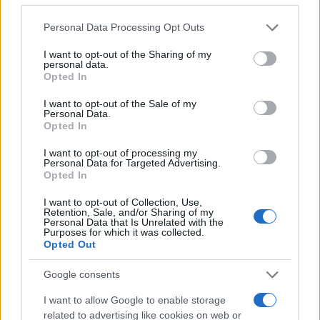
4
Ελίζαμπεθ Ελέτσι και Νεκτάριος Λεμονίδης
πήγαν στον Άγιο Νεκτάριο Βούλας για να
Please note that this website/app uses one or more Google
Personal Data Processing Opt Outs
πάρουν την ευχή για τον γιο τους
services and may gather and store information including but
not limited to your visit or usage behaviour. You may click to
I want to opt-out of the Sharing of my
5
Ηφαίστειο Σαντορίνης: Ένας 15χρονος που
personal data.
grant or deny consent to Google and its third-party tags to
δεν πρόλαβε να ξεφύγει από το τσουνάμι
Opted In
μπορεί να αλλάξει τη χρονολογία της
use your data for below specified purposes in below Google
προϊστορικής έκρηξης
consent section.
I want to opt-out of the Sale of my
Personal Data.
Opted In
Πιο σχολιασμένα
I want to opt-out of processing my
Personal Data for Targeted Advertising.
Opted In
Βγήκαν ξανά τα μαχαίρια στην Ελπίδα
96
για τη Δημοκρατία: «Καρυστιανού,
Γρατσία και Γαλανός μετέτρεψαν το
I want to opt-out of Collection, Use,
κίνημα σε φοβικό αρχηγικό κόμμα»
Retention, Sale, and/or Sharing of my
Personal Data that Is Unrelated with the
Purposes for which it was collected.
Απίστευτο κι όμως αληθινό -
86
Opted Out
Aναστέλλονται τα τακτικά ραντεβού του
αγγειοχειρουργού του νοσοκομείου
Χανίων επειδή κλάπηκε το μηχανάκι του
Google consents
γιατρού
I want to allow Google to enable storage
Στην Κρήτη ο Κυριάκος Μητσοτάκης,
85
related to advertising like cookies on web or