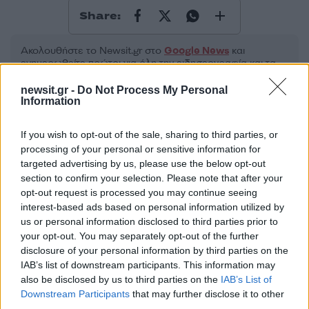
Share:
Ακολουθήστε το Νewsit.gr στο
Google News
και
ενημερωθείτε πρώτοι για όλη την ειδησεογραφία και τα
τελευταία νέα
της ημέρας
newsit.gr -
Do Not Process My Personal
Information
If you wish to opt-out of the sale, sharing to third parties, or
processing of your personal or sensitive information for
Πιο δημοφιλή
targeted advertising by us, please use the below opt-out
section to confirm your selection. Please note that after your
1
opt-out request is processed you may continue seeing
Κωνσταντίνος Αργυρός και Αλεξάνδρα
Νίκα κάνουν διακοπές με πολυτελές γιοτ
interest-based ads based on personal information utilized by
με τα δύο παιδιά τους
us or personal information disclosed to third parties prior to
your opt-out. You may separately opt-out of the further
2
Η Άννα Βίσση ξετρελάθηκε με μπάντα που
disclosure of your personal information by third parties on the
έπαιζε Τσιτσάνη στο Φισκάρδο και τους
πρότεινε συνεργασία
IAB’s list of downstream participants. This information may
also be disclosed by us to third parties on the
IAB’s List of
3
Θρήνος για τον Λιονέλ Μέσι – Πέθανε ο
Downstream Participants
that may further disclose it to other
πατέρας του, Χόρχε
third parties.