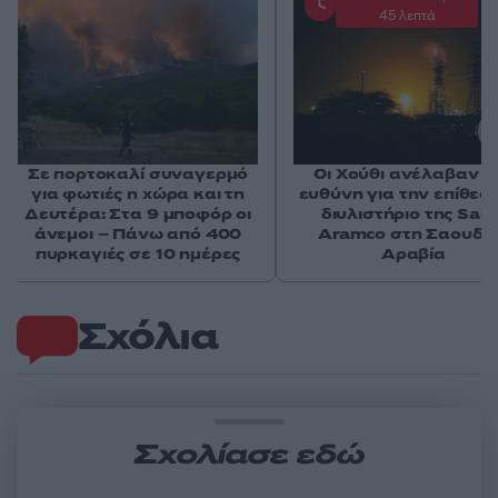
45 λεπτά
Σε πορτοκαλί συναγερμό
Οι Χούθι ανέλαβαν τ
για φωτιές η χώρα και τη
ευθύνη για την επίθεσ
Δευτέρα: Στα 9 μποφόρ οι
διυλιστήριο της Saud
άνεμοι – Πάνω από 400
Aramco στη Σαουδι
πυρκαγιές σε 10 ημέρες
Αραβία
Σχόλια
Σχολίασε εδώ