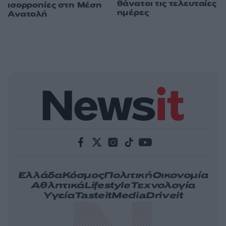
θάνατοι τις τελευταίες
ισορροπίες στη Μέση
ημέρες
Ανατολή
Ελλάδα
Κόσμος
Πολιτική
Οικονομία
Αθλητικά
Lifestyle
Τεχνολογία
Υγεία
Tasteit
Media
Driveit