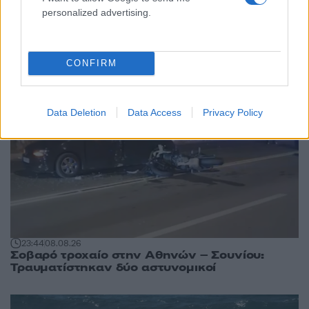
personalized advertising.
άρθρα
8
CONFIRM
Data Deletion
Data Access
Privacy Policy
23:44
08.08.26
Σοβαρό τροχαίο στην Αθηνών – Σουνίου:
Τραυματίστηκαν δύο αστυνομικοί