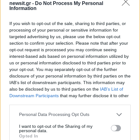
έπαιζε Τσιτσάνη στο Φισκάρδο και τους
newsit.gr -
Do Not Process My Personal
πρότεινε συνεργασία
Information
2
Μαριζέτα Αντωνοπούλου στο newsit.gr: Οι
“σωτήρες” ανήκουν στο χρονοντούλαπο
If you wish to opt-out of the sale, sharing to third parties, or
της ιστορίας
processing of your personal or sensitive information for
targeted advertising by us, please use the below opt-out
3
«Ψήνονται» στα 40άρια δυτική και βόρεια
section to confirm your selection. Please note that after your
Ελλάδα – Ενισχυμένα μελτέμια έως 8
μποφόρ στο Αιγαίο μέχρι
opt-out request is processed you may continue seeing
Δεκαπενταύγουστο
interest-based ads based on personal information utilized by
us or personal information disclosed to third parties prior to
4
Κωνσταντίνος Αργυρός και Αλεξάνδρα
your opt-out. You may separately opt-out of the further
Νίκα κάνουν διακοπές με πολυτελές γιοτ
με τα δύο παιδιά τους
disclosure of your personal information by third parties on the
IAB’s list of downstream participants. This information may
5
Θρήνος για τον Λιονέλ Μέσι – Πέθανε ο
also be disclosed by us to third parties on the
IAB’s List of
πατέρας του, Χόρχε
Downstream Participants
that may further disclose it to other
third parties.
Πιο σχολιασμένα
Please note that this website/app uses one or more Google
Personal Data Processing Opt Outs
services and may gather and store information including but
Marfin: Η 46χρονη πήρε προθεσμία για
not limited to your visit or usage behaviour. You may click to
I want to opt-out of the Sharing of my
104
personal data.
να απολογηθεί την Τρίτη – «Είναι αθώα,
grant or deny consent to Google and its third-party tags to
Opted In
συμμετείχε στη διαδήλωση όπως και
use your data for below specified purposes in below Google