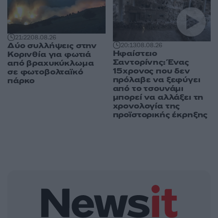
21:22
08.08.26
Δύο συλλήψεις στην
20:13
08.08.26
Ηφαίστειο
Κορινθία για φωτιά
Σαντορίνης: Ένας
από βραχυκύκλωμα
15χρονος που δεν
σε φωτοβολταϊκό
πρόλαβε να ξεφύγει
πάρκο
από το τσουνάμι
μπορεί να αλλάξει τη
χρονολογία της
προϊστορικής έκρηξης