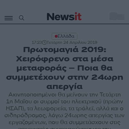
Μετάβαση
σε
o
31
περιεχόμενο
Ελλάδα
17:23
Τετάρτη 24 Απριλίου 2019
Πρωτομαγιά 2019:
Χειρόφρενο στα μέσα
μεταφοράς – Ποια θα
συμμετέχουν στην 24ωρη
απεργία
Ακινητοποιημένοι θα μείνουν την Τετάρτη
1η Μαΐου οι συρμοί του ηλεκτρικού (πρώην
ΗΣΑΠ), τα λεωφορεία, τα τρόλεϊ, αλλά και ο
σιδηρόδρομος, λόγω 24ωρης απεργίας των
εργαζομένων, που θα συμμετάσχουν στις