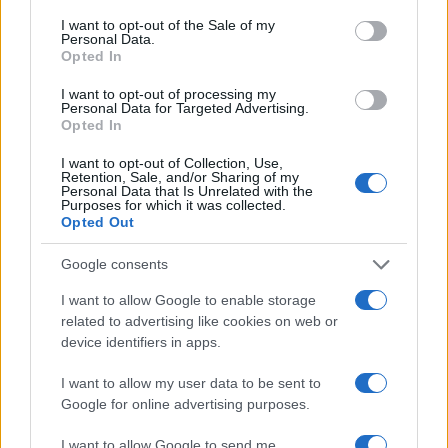
100.000 άτομα»
consent section.
I want to opt-out of the Sale of my
Βγήκαν ξανά τα μαχαίρια στην Ελπίδα
Personal Data.
96
για τη Δημοκρατία: «Καρυστιανού,
Opted In
Γρατσία και Γαλανός μετέτρεψαν το
κίνημα σε φοβικό αρχηγικό κόμμα»
I want to opt-out of processing my
Personal Data for Targeted Advertising.
Μεταφορές χρημάτων: Πότε μπορεί να
Opted In
82
θεωρηθούν δωρεές και να επιβληθεί
φόρος – Τι ισχυεί για τις γονικές παροχές
I want to opt-out of Collection, Use,
Retention, Sale, and/or Sharing of my
Απίστευτο κι όμως αληθινό -
Personal Data that Is Unrelated with the
79
Purposes for which it was collected.
Aναστέλλονται τα τακτικά ραντεβού του
Opted Out
αγγειοχειρουργού του νοσοκομείου
Χανίων επειδή κλάπηκε το μηχανάκι του
γιατρού
Google consents
Σούπερ μάρκετ: Νέες μειώσεις τιμών –
69
I want to allow Google to enable storage
916 προϊόντα στην εθνική πρωτοβουλία,
related to advertising like cookies on web or
ανάμεσά τους 130 σχολικά
device identifiers in apps.
I want to allow my user data to be sent to
Google for online advertising purposes.
Ελλάδα: Περισσότερα
I want to allow Google to send me