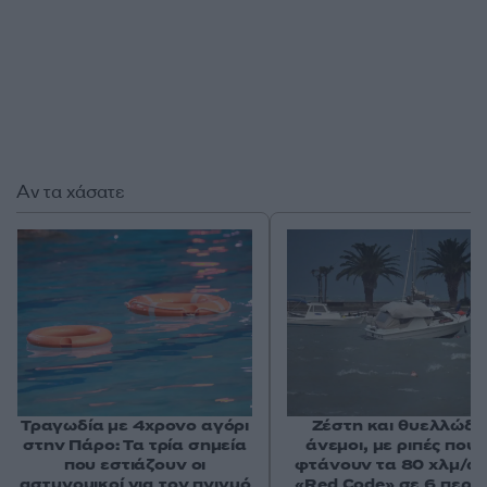
Αν τα χάσατε
Τραγωδία με 4χρονο αγόρι
Ζέστη και θυελλώδε
στην Πάρο: Τα τρία σημεία
άνεμοι, με ριπές που 
που εστιάζουν οι
φτάνουν τα 80 χλμ/ώρ
αστυνομικοί για τον πνιγμό
«Red Code» σε 6 περιο