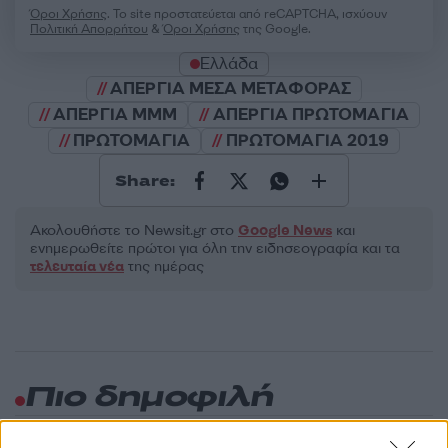
Όροι Χρήσης
. Το site προστατεύεται από reCAPTCHA, ισχύουν
Πολιτική Απορρήτου
&
Όροι Χρήσης
της Google.
Ελλάδα
ΑΠΕΡΓΙΑ ΜΕΣΑ ΜΕΤΑΦΟΡΑΣ
ΑΠΕΡΓΙΑ ΜΜΜ
ΑΠΕΡΓΙΑ ΠΡΩΤΟΜΑΓΙΑ
ΠΡΩΤΟΜΑΓΙΑ
ΠΡΩΤΟΜΑΓΙΑ 2019
Share:
Ακολουθήστε το Νewsit.gr στο
Google News
και
ενημερωθείτε πρώτοι για όλη την ειδησεογραφία και τα
τελευταία νέα
της ημέρας
Πιο δημοφιλή
1
Η Άννα Βίσση ξετρελάθηκε με μπάντα που