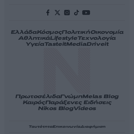
Ελλάδα
Κόσμος
Πολιτική
Οικονομία
Αθλητικά
Lifestyle
Τεχνολογία
Υγεία
Tasteit
Media
Driveit
Πρωτοσέλιδα
Γνώμη
Melas Blog
Καιρός
Παράξενες Ειδήσεις
Nikos Blog
Videos
Ταυτότητα
Επικοινωνία
Διαφήμιση