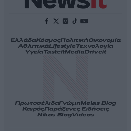
Ελλάδα
Κόσμος
Πολιτική
Οικονομία
Αθλητικά
Lifestyle
Τεχνολογία
Υγεία
Tasteit
Media
Driveit
Πρωτοσέλιδα
Γνώμη
Melas Blog
Καιρός
Παράξενες Ειδήσεις
Nikos Blog
Videos