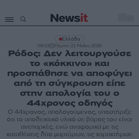
Μετάβαση
σε
o
27
περιεχόμενο
Ελλάδα
09:33
Πέμπτη 21 Μαΐου 2026
Ρόδος: Δεν λειτουργούσε
το «κόκκινο» και
προσπάθησε να αποφύγει
από τη σύγκρουση είπε
στην απολογία του ο
44χρονος οδηγός
Ο 44χρονος, απολογούμενος, υποστήριξε
ότι το αποδεικτικό υλικό σε βάρος του είναι
ανεπαρκές, ενώ αναφορικά με τις
καταθέσεις δύο μαρτύρων, τις χαρακτήρισε