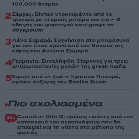
100.000 άτομα»
2
Σέρρες: Βίντεο ντοκουμέντο από το
τροχαίο με νεκρούς μητέρα και γιο – Ο
οδηγός του φορτηγού κατέγραψε τη
σύγκρουση
3
Λένα Σαμαρά: Συγκίνηση στο μνημόσυνο
για τον έναν χρόνο από τον θάνατο της
κόρης του Αντώνη Σαμαρά
4
Γερμανία: Συνελήφθη 31χρονος για τρεις
ανθρωποκτονίες μελών της greek mafia
5
Έφυγε από τη ζωή η Χριστίνα Πιτουρά,
πρώην σύζυγος του Βασίλη Χιώτη
Πιο σχολιασμένα
Canadair 515: Οι πρώτες εικόνες από την
131
κατασκευή του αεροσκάφους που θα
επιχειρεί και τη νύχτα στα μέτωπα της
φωτιάς