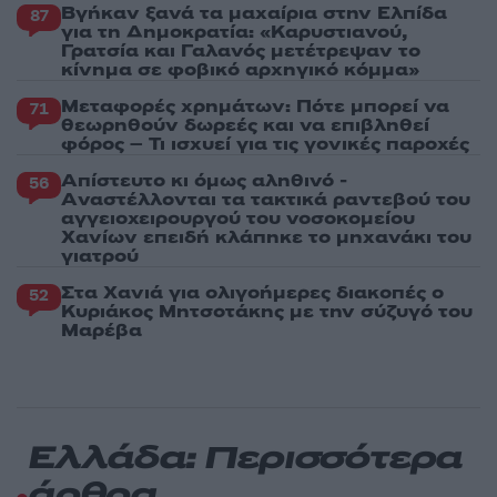
Βγήκαν ξανά τα μαχαίρια στην Ελπίδα
87
για τη Δημοκρατία: «Καρυστιανού,
Γρατσία και Γαλανός μετέτρεψαν το
κίνημα σε φοβικό αρχηγικό κόμμα»
Μεταφορές χρημάτων: Πότε μπορεί να
71
θεωρηθούν δωρεές και να επιβληθεί
φόρος – Τι ισχυεί για τις γονικές παροχές
Απίστευτο κι όμως αληθινό -
56
Aναστέλλονται τα τακτικά ραντεβού του
αγγειοχειρουργού του νοσοκομείου
Χανίων επειδή κλάπηκε το μηχανάκι του
γιατρού
Στα Χανιά για ολιγοήμερες διακοπές ο
52
Κυριάκος Μητσοτάκης με την σύζυγό του
Μαρέβα
Ελλάδα: Περισσότερα
άρθρα