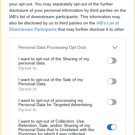
να δει το φανάρι και να
κόρη - Ελεύθερος μ
your opt-out. You may separately opt-out of the further
στρίψει
εγγύηση 50.000 ευρ
disclosure of your personal information by third parties on the
οδηγός της BMW
IAB’s list of downstream participants. This information may
also be disclosed by us to third parties on the
IAB’s List of
Downstream Participants
that may further disclose it to other
Σχόλια
third parties.
Please note that this website/app uses one or more Google
Personal Data Processing Opt Outs
services and may gather and store information including but
not limited to your visit or usage behaviour. You may click to
I want to opt-out of the Sharing of my
personal data.
grant or deny consent to Google and its third-party tags to
Σχολίασε εδώ
Opted In
use your data for below specified purposes in below Google
consent section.
I want to opt-out of the Sale of my
Personal Data.
50 /50
Opted In
I want to opt-out of processing my
Personal Data for Targeted Advertising.
Opted In
2000 /2000
I want to opt-out of Collection, Use,
Retention, Sale, and/or Sharing of my
Personal Data that Is Unrelated with the
Υποβολή σχολίου
Purposes for which it was collected.