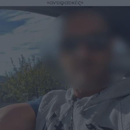
«αντιφατικές»