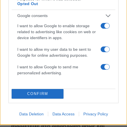
Opted Out
Όροι Χρήσης
. Το site προστατεύεται από reCAPTCHA, ισχύουν
Πολιτική Απορρήτου
&
Όροι Χρήσης
της Google.
Google consents
Ελλάδα
I want to allow Google to enable storage
ΡΟΔΟΣ
ΤΡΟΧΑΙΟ ΔΥΣΤΥΧΗΜΑ
related to advertising like cookies on web or
device identifiers in apps.
Share:
I want to allow my user data to be sent to
Google for online advertising purposes.
Ακολουθήστε το Νewsit.gr στο
Google News
και
ενημερωθείτε πρώτοι για όλη την ειδησεογραφία και τα
I want to allow Google to send me
τελευταία νέα
της ημέρας
personalized advertising.
CONFIRM
Πιο δημοφιλή
Data Deletion
Data Access
Privacy Policy
1
Marfin: Η 46χρονη πήρε προθεσμία για να
απολογηθεί την Τρίτη – «Είναι αθώα,
συμμετείχε στη διαδήλωση όπως και