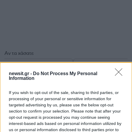
Αν τα χάσατε
newsit.gr -
Do Not Process My Personal
Information
If you wish to opt-out of the sale, sharing to third parties, or
processing of your personal or sensitive information for
targeted advertising by us, please use the below opt-out
section to confirm your selection. Please note that after your
Βίντεο δευτερόλεπτα πριν
H έκθεση για το τροχ
opt-out request is processed you may continue seeing
το δυστύχημα στη Ρόδο - Η
στην Ρόδο όπου
interest-based ads based on personal information utilized by
57χρονη έκανε όπισθεν για
σκοτώθηκαν μητέρα 
us or personal information disclosed to third parties prior to