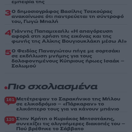
εμπειρία της
3
Ο δημοσιογράφος Βασίλης Τσεκούρας
ανακοίνωσε ότι παντρεύεται τη σύντροφό
του, Γωγώ Μπαλή
4
Γιάννης Παπαμιχαήλ: «Η απαγόρευση
αφορά στη χρήση της εικόνας και της
φωνής της Αλίκης Βουγιουκλάκη μέσω AI»
5
Ο Φειδίας Παναγιώτου πήγε με σορτσάκι
σε εκδήλωση μνήμης για τους
δολοφονημένους Κύπριους ήρωες Ισαάκ –
Σολωμού
Πιο σχολιασμένα
Μετέτρεψαν το Σαρακήνικο της Μήλου
161
σε ελικοδρόμιο – «Πάρκαραν» το
ελικόπτερο τους για να κάνουν μπάνιο
Στην Κρήτη ο Κυριάκος Μητσοτάκης,
120
συνεχίζει τις ολιγοήμερες διακοπές του –
Πού βρέθηκε το Σάββατο