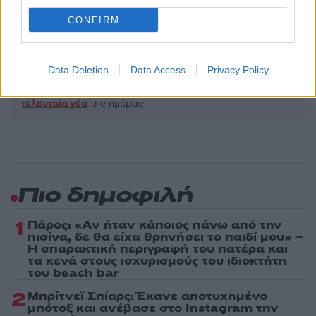
BEACH BAR
ΞΑΠΛΩΣΤΡΕΣ
CONFIRM
Share:
Data Deletion
Data Access
Privacy Policy
Ακολουθήστε το Νewsit.gr στο
Google News
και
ενημερωθείτε πρώτοι για όλη την ειδησεογραφία και τα
τελευταία νέα
της ημέρας
Πιο δημοφιλή
1
Πάρος: «Αν ήταν κάποιος πάνω από την
πισίνα, δε θα είχα θρηνήσει το παιδί μου» –
Η σπαρακτική περιγραφή του πατέρα και
τα κενά στους ισχυρισμούς του ιδιοκτήτη
του beach bar
2
Μπρίτνεϊ Σπίαρς: Έκανε αποτυχημένο
μπότοξ και ανέβασε στο Instagram την