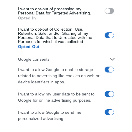
Σχόλια
I want to opt-out of processing my
Personal Data for Targeted Advertising.
Opted In
I want to opt-out of Collection, Use,
Retention, Sale, and/or Sharing of my
Σχολίασε εδώ
Personal Data that Is Unrelated with the
Purposes for which it was collected.
Opted Out
50 /50
Google consents
I want to allow Google to enable storage
related to advertising like cookies on web or
device identifiers in apps.
2000 /2000
I want to allow my user data to be sent to
Google for online advertising purposes.
Υποβολή σχολίου
I want to allow Google to send me
Όροι Χρήσης
. Το site προστατεύεται από reCAPTCHA, ισχύουν
personalized advertising.
Πολιτική Απορρήτου
&
Όροι Χρήσης
της Google.
Ελλάδα