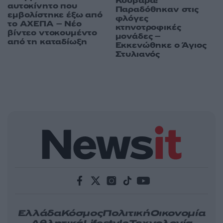
Κουβαρά:
αυτοκίνητο που
Παραδόθηκαν στις
εμβολίστηκε έξω από
φλόγες
το ΑΧΕΠΑ – Νέο
κτηνοτροφικές
βίντεο ντοκουμέντο
μονάδες –
από τη καταδίωξη
Εκκενώθηκε ο Άγιος
Στυλιανός
Ελλάδα
Κόσμος
Πολιτική
Οικονομία