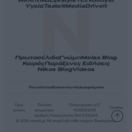
Αθλητικά
Lifestyle
Τεχνολογία
Υγεία
Tasteit
Media
Driveit
Πρωτοσέλιδα
Γνώμη
Melas Blog
Καιρός
Παράξενες Ειδήσεις
Nikos Blog
Videos
Ταυτότητα
Επικοινωνία
Διαφήμιση
Όροι
Πολιτική
Πληροφορίες α.27
Cookies
χρήσης
απορρήτου
Ν.5253/2025
Αριθμός Πιστοποίησης Μ.Η.Τ.232163
© 2026 newsit.gr. Με επιφύλαξη κάθε νομίμου δικαιώματος.