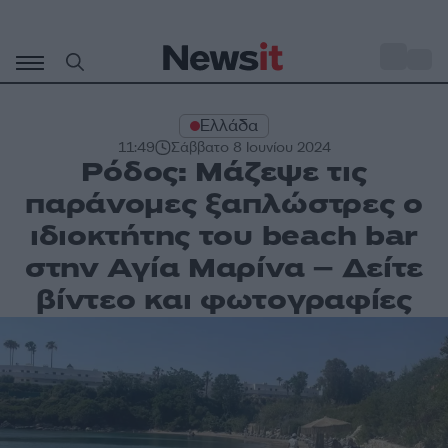
Μετάβαση
σε
o
31
περιεχόμενο
Ελλάδα
11:49
Σάββατο 8 Ιουνίου 2024
Ρόδος: Μάζεψε τις
παράνομες ξαπλώστρες ο
ιδιοκτήτης του beach bar
στην Αγία Μαρίνα – Δείτε
βίντεο και φωτογραφίες