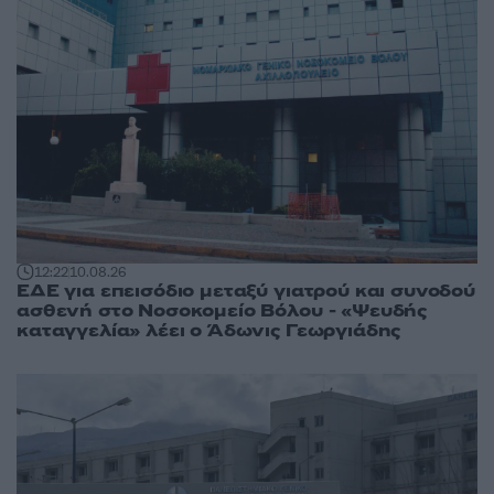
12:22
10.08.26
ΕΔΕ για επεισόδιο μεταξύ γιατρού και συνοδού
ασθενή στο Νοσοκομείο Βόλου - «Ψευδής
καταγγελία» λέει ο Άδωνις Γεωργιάδης