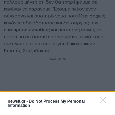
πολλούς μήνες ότι δεν θα επιτρέψουμε σε
κανέναν να παρανομεί. Έχουμε πλέον έναν
σύγχρονο και αυστηρό νόμο που θέτει σαφείς
κανόνες αδειοδότησης και λειτουργίας των
επιχειρήσεων καθώς και αυστηρές ποινές και
πρόστιμα σε όσους παρανομούν», τονίζει από
την πλευρά του ο υπουργός Οικονομικών
Κωστής Χατζηδάκης.
ΔΙΑΦΗΜΙΣΗ
newsit.gr -
Do Not Process My Personal
Information