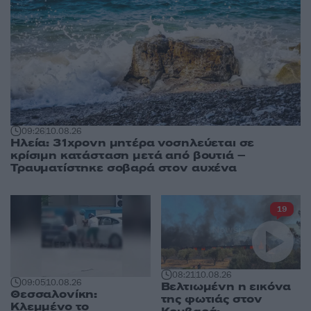
09:26
10.08.26
Ηλεία: 31χρονη μητέρα νοσηλεύεται σε
κρίσιμη κατάσταση μετά από βουτιά –
Τραυματίστηκε σοβαρά στον αυχένα
19
08:21
10.08.26
09:05
10.08.26
Βελτιωμένη η εικόνα
Θεσσαλονίκη:
της φωτιάς στον
Κλεμμένο το