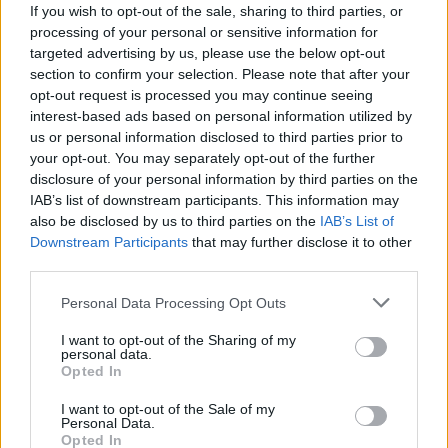
If you wish to opt-out of the sale, sharing to third parties, or
processing of your personal or sensitive information for
targeted advertising by us, please use the below opt-out
section to confirm your selection. Please note that after your
Αν τα χάσατε
opt-out request is processed you may continue seeing
interest-based ads based on personal information utilized by
us or personal information disclosed to third parties prior to
your opt-out. You may separately opt-out of the further
disclosure of your personal information by third parties on the
IAB’s list of downstream participants. This information may
also be disclosed by us to third parties on the
IAB’s List of
Downstream Participants
that may further disclose it to other
third parties.
Please note that this website/app uses one or more Google
Personal Data Processing Opt Outs
Οι πρώτες δηλώσεις του
Παράταση για να δώσ
services and may gather and store information including but
ιδιοκτήτη της πισίνας στην
εξηγήσεις πήραν ιδιοκτ
Πάρο στην οποία πνίγηκε ο
και χειριστής που
not limited to your visit or usage behaviour. You may click to
I want to opt-out of the Sharing of my
personal data.
4χρονος - «Είχαμε
«πάρκαραν» το ελικόπ
grant or deny consent to Google and its third-party tags to
Opted In
προσπαθήσει να διώξουμε
στο Σαρακήνικο
use your data for below specified purposes in below Google
την οικογένεια»
consent section.
I want to opt-out of the Sale of my
Personal Data.
Opted In