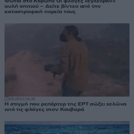
Φωτιά στο Κορωπί: Οι φλόγες «έγλειψαν»
αυλή σπιτιού – Δείτε βίντεο από την
καταστροφική πορεία τους
09:29
10.08.26
Η στιγμή που ρεπόρτερ της ΕΡΤ σώζει χελώνα
από τις φλόγες στον Κουβαρά