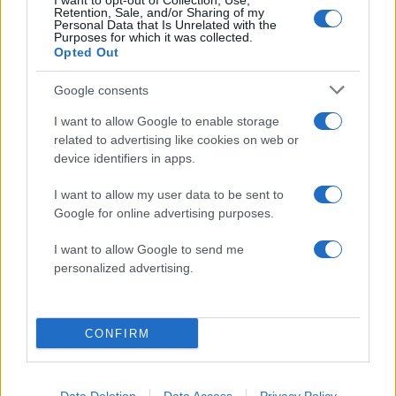
I want to opt-out of Collection, Use,
Retention, Sale, and/or Sharing of my
Personal Data that Is Unrelated with the
Purposes for which it was collected.
Opted Out
Σχολίασε εδώ
Google consents
I want to allow Google to enable storage
50 /50
related to advertising like cookies on web or
device identifiers in apps.
I want to allow my user data to be sent to
Google for online advertising purposes.
2000 /2000
I want to allow Google to send me
personalized advertising.
Υποβολή σχολίου
Όροι Χρήσης
. Το site προστατεύεται από reCAPTCHA, ισχύουν
Πολιτική Απορρήτου
&
Όροι Χρήσης
της Google.
CONFIRM
Ελλάδα
ΔΑΣΙΚΟΙ ΧΑΡΤΕΣ