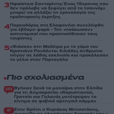
3
Ηφαίστειο Σαντορίνης: Ένας 15χρονος που
δεν πρόλαβε να ξεφύγει από το τσουνάμι
μπορεί να αλλάξει τη χρονολογία της
προϊστορικής έκρηξης
4
Παρκαδόρος στο Ελαφονήσι συνελήφθη
για έβδομη φορά - Τον «τσάκωσαν»
αστυνομικοί που προσποιήθηκαν τους
τουρίστες
5
«Φιάσκο» στη Μαδέιρα με το γάμο του
Κριστιάνο Ρονάλντο: Χιλιάδες άνθρωποι
πήγαν σε λάθος εκκλησία και προκάλεσαν
το γέλιο στον Πορτογάλο
Πιο σχολιασμένα
Βγήκαν ξανά τα μαχαίρια στην Ελπίδα
101
για τη Δημοκρατία: «Καρυστιανού,
Γρατσία και Γαλανός μετέτρεψαν το
κίνημα σε φοβικό αρχηγικό κόμμα»
Στην Κρήτη ο Κυριάκος Μητσοτάκης,
97
συνεχίζει τις ολιγοήμερες διακοπές του –