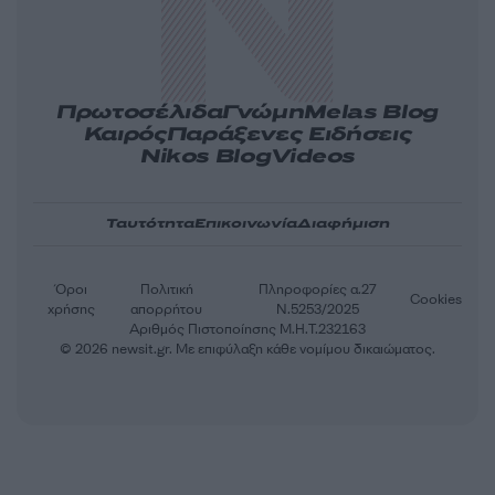
Πρωτοσέλιδα
Γνώμη
Melas Blog
Καιρός
Παράξενες Ειδήσεις
Nikos Blog
Videos
Ταυτότητα
Επικοινωνία
Διαφήμιση
Όροι
Πολιτική
Πληροφορίες α.27
Cookies
χρήσης
απορρήτου
Ν.5253/2025
Αριθμός Πιστοποίησης Μ.Η.Τ.232163
© 2026 newsit.gr. Με επιφύλαξη κάθε νομίμου δικαιώματος.