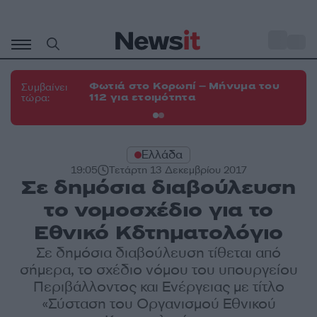
Μετάβαση
σε
o
33
περιεχόμενο
Φωτιά στο Κορωπί – Μήνυμα του
Φω
Συμβαίνει
112 για ετοιμότητα
Σπ
τώρα:
Ελλάδα
19:05
Τετάρτη 13 Δεκεμβρίου 2017
Σε δημόσια διαβούλευση
το νομοσχέδιο για το
Εθνικό Κδτηματολόγιο
Σε δημόσια διαβούλευση τίθεται από
σήμερα, το σχέδιο νόμου του υπουργείου
Περιβάλλοντος και Ενέργειας με τίτλο
«Σύσταση του Οργανισμού Εθνικού