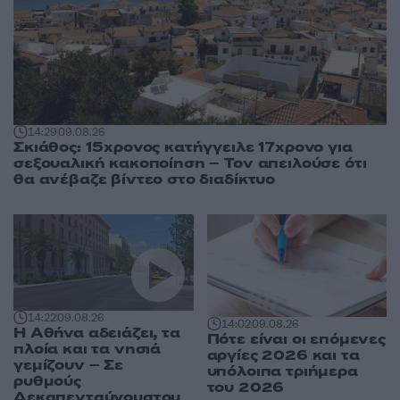
14:29
09.08.26
Σκιάθος: 15χρονος κατήγγειλε 17χρονο για
σεξουαλική κακοποίηση – Τον απειλούσε ότι
θα ανέβαζε βίντεο στο διαδίκτυο
14:22
09.08.26
14:02
09.08.26
Η Αθήνα αδειάζει, τα
Πότε είναι οι επόμενες
πλοία και τα νησιά
αργίες 2026 και τα
γεμίζουν – Σε
υπόλοιπα τριήμερα
ρυθμούς
του 2026
Δεκαπενταύγουστου