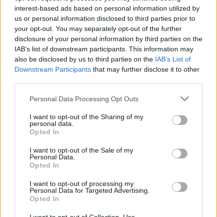
interest-based ads based on personal information utilized by
us or personal information disclosed to third parties prior to
your opt-out. You may separately opt-out of the further
disclosure of your personal information by third parties on the
Αν τα χάσατε
IAB’s list of downstream participants. This information may
also be disclosed by us to third parties on the
IAB’s List of
Downstream Participants
that may further disclose it to other
third parties.
Please note that this website/app uses one or more Google
Personal Data Processing Opt Outs
services and may gather and store information including but
not limited to your visit or usage behaviour. You may click to
I want to opt-out of the Sharing of my
personal data.
grant or deny consent to Google and its third-party tags to
Opted In
use your data for below specified purposes in below Google
Φωτιά στο Κορωπί –
Νέο βίντεο με τον
consent section.
I want to opt-out of the Sale of my
Μήνυμα του 112 για
Μοτζτάμπα Χαμενεΐ 
Personal Data.
ετοιμότητα
φουντώνουν οι φήμες 
Opted In
το αν βρίσκεται στη 
I want to opt-out of processing my
Personal Data for Targeted Advertising.
Opted In
Σχόλια