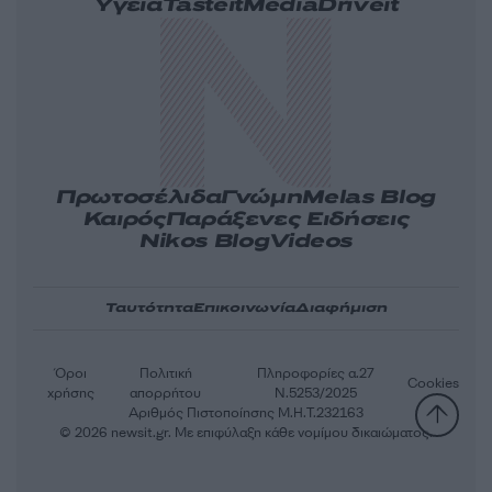
Υγεία
Tasteit
Media
Driveit
Πρωτοσέλιδα
Γνώμη
Melas Blog
Καιρός
Παράξενες Ειδήσεις
Nikos Blog
Videos
Ταυτότητα
Επικοινωνία
Διαφήμιση
Όροι
Πολιτική
Πληροφορίες α.27
Cookies
χρήσης
απορρήτου
Ν.5253/2025
Αριθμός Πιστοποίησης Μ.Η.Τ.232163
© 2026 newsit.gr. Με επιφύλαξη κάθε νομίμου δικαιώματος.