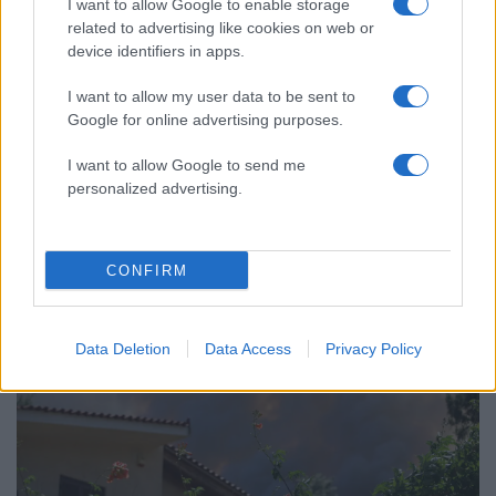
I want to allow Google to enable storage
related to advertising like cookies on web or
device identifiers in apps.
I want to allow my user data to be sent to
Google for online advertising purposes.
I want to allow Google to send me
12:39
07.08.26
personalized advertising.
Κυψέλη: Ο Ερυθρός Σταυρός απέσυρε βίντεο
με τον 26χρονο που κατηγορείται για τη
δολοφονία της Βρετανίδας
CONFIRM
Data Deletion
Data Access
Privacy Policy