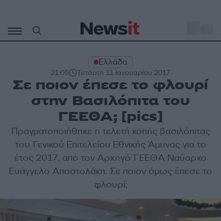
Μετάβαση
σε
o
33
περιεχόμενο
Ελλάδα
21:05
Τετάρτη 11 Ιανουαρίου 2017
Σε ποιον έπεσε το φλουρί
στην Βασιλόπιτα του
ΓΕΕΘΑ; [pics]
Πραγματοποιήθηκε η τελετή κοπής βασιλόπιτας
του Γενικού Επιτελείου Εθνικής Άμυνας για το
έτος 2017, από τον Αρχηγό ΓΕΕΘΑ Ναύαρχο
Ευάγγελο Αποστολάκη. Σε ποιον όμως έπεσε το
φλουρί;