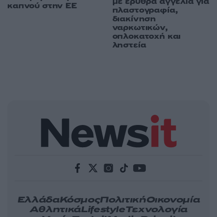
με ερυθρά αγγελία για
καπνού στην ΕΕ
πλαστογραφία,
διακίνηση
ναρκωτικών,
οπλοκατοχή και
ληστεία
Ελλάδα
Κόσμος
Πολιτική
Οικονομία
Αθλητικά
Lifestyle
Τεχνολογία