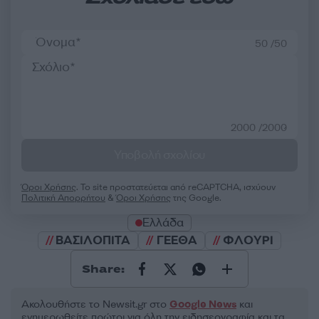
50 /50
2000 /2000
Υποβολή σχολίου
Όροι Χρήσης
. Το site προστατεύεται από reCAPTCHA, ισχύουν
Πολιτική Απορρήτου
&
Όροι Χρήσης
της Google.
Ελλάδα
ΒΑΣΙΛΟΠΙΤΑ
ΓΕΕΘΑ
ΦΛΟΥΡΙ
Share:
Ακολουθήστε το Νewsit.gr στο
Google News
και
ενημερωθείτε πρώτοι για όλη την ειδησεογραφία και τα