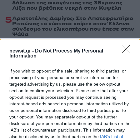
δήλωση της οικογένειας της 38χρονης
Λίζα που βρέθηκε νεκρή στην Κυψέλη
5
Αριστοτέλης Δαμίγος: Στο Αποτεφρωτήριο
Ριτσώνας το «ύστατο χαίρε» στον Έλληνα
σύνδεσμο του ελικοπτέρου που έπεσε στην
Ψάθα
newsit.gr -
Do Not Process My Personal
Πιο σχολιασμένα
Information
Μητσοτάκης στην υπογραφή συμφωνίας
198
If you wish to opt-out of the sale, sharing to third parties, or
για την ηλεκτρική διασύνδεση Ελλάδας –
processing of your personal or sensitive information for
Κύπρου: «Ισχυρή ψήφος εμπιστοσύνης» η
targeted advertising by us, please use the below opt-out
είσοδος της Meridiam στην GSI
section to confirm your selection. Please note that after your
Έφυγαν οι συνεργάτες, μένει η Μαρία
184
opt-out request is processed you may continue seeing
Καρυστιανού - Η επόμενη μέρα για την
interest-based ads based on personal information utilized by
«Ελπίδα για τη Δημοκρατία»
us or personal information disclosed to third parties prior to
Canadair 515: Οι πρώτες εικόνες από την
your opt-out. You may separately opt-out of the further
128
κατασκευή του αεροσκάφους που θα
disclosure of your personal information by third parties on the
επιχειρεί και τη νύχτα στα μέτωπα της
IAB’s list of downstream participants. This information may
φωτιάς
also be disclosed by us to third parties on the
IAB’s List of