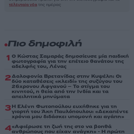
τελευταία νέα
της ημέρας
Πιο δημοφιλή
1
Ο Κώστας Σαμαράς δημοσίευσε μία παιδική
φωτογραφία για την επέτειο θανάτου της
αδελφής του, Λένας
2
Δολοφονία Βρετανίδας στην Κυψέλη: Οι
δύο καταθέσεις «κλειδί» της συζύγου του
26χρονου Αφγανού – Το στίγμα του
κινητού, η θεία από την Ινδία και τα
απειλητικά μηνύματα
3
Η Ελένη Φωτοπούλου ευχήθηκε για τη
γιορτή του Άκη Παυλόπουλου: «Δεκαπέντε
χρόνια μου διδάσκει υπομονή και αγάπη»
4
«Αφιέρωσε τη ζωή της στο να βοηθά
ανθρώπους που είχαν ανάγκη» - Η πρώτη