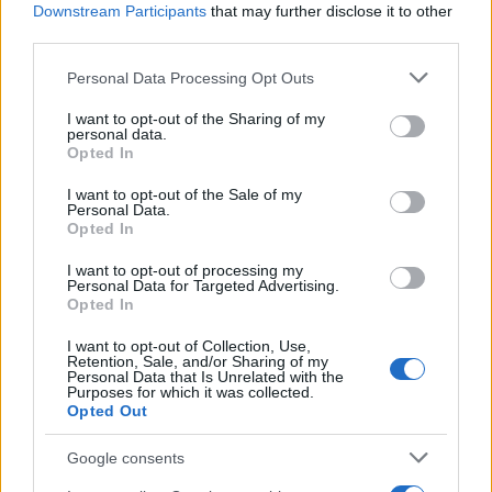
Αυγερινός, Μουτσάτσου και ακόμη 20
Downstream Participants
that may further disclose it to other
86
πρώην στελέχη κατά Καρυστιανού: «Δεν
third parties.
αποχωρήσαμε για καρέκλες», αιχμές για
«συγκεντρωτικό μοντέλο»
Please note that this website/app uses one or more Google
Personal Data Processing Opt Outs
services and may gather and store information including but
Το πολωμένο μελτέμι που τροφοδότησε
59
τις φωτιές σε Αττική και Βοιωτία: «Από τα
not limited to your visit or usage behaviour. You may click to
I want to opt-out of the Sharing of my
personal data.
ισχυρότερα επεισόδια των τελευταίων 50
grant or deny consent to Google and its third-party tags to
Opted In
χρόνων»
use your data for below specified purposes in below Google
consent section.
I want to opt-out of the Sale of my
Personal Data.
Opted In
I want to opt-out of processing my
Ελλάδα: Περισσότερα
Personal Data for Targeted Advertising.
Opted In
άρθρα
I want to opt-out of Collection, Use,
Retention, Sale, and/or Sharing of my
Personal Data that Is Unrelated with the
Purposes for which it was collected.
Opted Out
Google consents