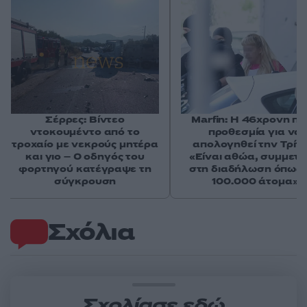
Σέρρες: Βίντεο
Marfin: Η 46χρονη πή
ντοκουμέντο από το
προθεσμία για να
τροχαίο με νεκρούς μητέρα
απολογηθεί την Τρίτη
και γιο – Ο οδηγός του
«Είναι αθώα, συμμετε
φορτηγού κατέγραψε τη
στη διαδήλωση όπως 
σύγκρουση
100.000 άτομα»
Σχόλια
Σχολίασε εδώ