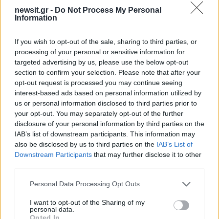
newsit.gr -
Do Not Process My Personal
Σχολίασε εδώ
Information
If you wish to opt-out of the sale, sharing to third parties, or
50 /50
processing of your personal or sensitive information for
targeted advertising by us, please use the below opt-out
section to confirm your selection. Please note that after your
opt-out request is processed you may continue seeing
interest-based ads based on personal information utilized by
us or personal information disclosed to third parties prior to
2000 /2000
your opt-out. You may separately opt-out of the further
Υποβολή σχολίου
disclosure of your personal information by third parties on the
IAB’s list of downstream participants. This information may
also be disclosed by us to third parties on the
IAB’s List of
Όροι Χρήσης
. Το site προστατεύεται από reCAPTCHA, ισχύουν
Πολιτική Απορρήτου
&
Όροι Χρήσης
της Google.
Downstream Participants
that may further disclose it to other
third parties.
Ελλάδα
ΑΚΗΣ ΤΣΕΛΕΝΤΗΣ
ΔΥΤΙΚΗ ΑΤΤΙΚΗ
Please note that this website/app uses one or more Google
Personal Data Processing Opt Outs
services and may gather and store information including but
ΣΕΙΣΜΟΣ
not limited to your visit or usage behaviour. You may click to
I want to opt-out of the Sharing of my
personal data.
grant or deny consent to Google and its third-party tags to
Share:
Opted In