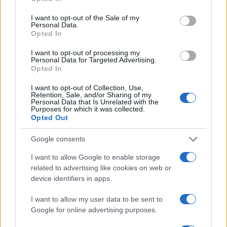
use your data for below specified purposes in below Google
consent section.
I want to opt-out of the Sale of my
Ακολουθήστε το Νewsit.gr στο
Google News
και
Personal Data.
ενημερωθείτε πρώτοι για όλη την ειδησεογραφία και τα
Opted In
τελευταία νέα
της ημέρας
I want to opt-out of processing my
Personal Data for Targeted Advertising.
Opted In
I want to opt-out of Collection, Use,
Retention, Sale, and/or Sharing of my
Personal Data that Is Unrelated with the
Πιο δημοφιλή
Purposes for which it was collected.
Opted Out
1
Σοκαριστική υπόθεση στην Κρήτη:
Τουρίστας ρωτούσε πόσο να πληρώσει για
Google consents
να ασελγήσει σε 10χρονο κορίτσι - Το παιδί
καθόταν αμέριμνο σε αυλή επιχείρησης
I want to allow Google to enable storage
2
Δεν ήταν μόνο η ταχύτητα που οδήγησε
related to advertising like cookies on web or
στο τροχαίο στις Σέρρες με νεκρούς μητέρα
device identifiers in apps.
και γιο - «Ίσως κάτι απέσπασε την προσοχή
του οδηγού» λέει πραγματογνώμονας
I want to allow my user data to be sent to
3
Google for online advertising purposes.
Μυστράς: Αλλαγή στην υπερασπιστική
γραμμή του 55χρονου που έκρυψε τον