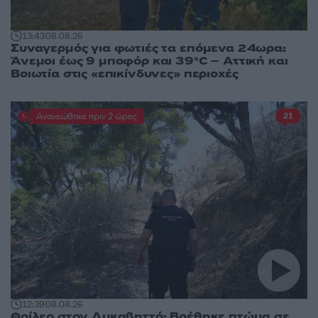
13:43
08.08.26
Συναγερμός για φωτιές τα επόμενα 24ωρα:
Άνεμοι έως 9 μποφόρ και 39°C – Αττική και
Βοιωτία στις «επικίνδυνες» περιοχές
Ανανεώθηκε πριν 2 ώρες
21
12:39
08.08.26
Θρίλερ στον Λυκαβηττό: Βρέθηκε πτώμα σε