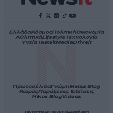
Ελλάδα
Κόσμος
Πολιτική
Οικονομία
Αθλητικά
Lifestyle
Τεχνολογία
Υγεία
Tasteit
Media
Driveit
Πρωτοσέλιδα
Γνώμη
Melas Blog
Καιρός
Παράξενες Ειδήσεις
Nikos Blog
Videos
Ταυτότητα
Επικοινωνία
Διαφήμιση