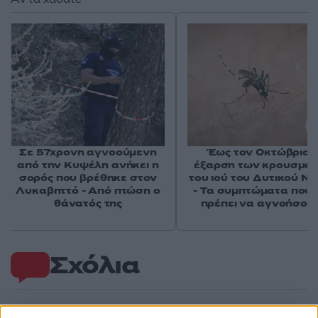
Σε 57χρονη αγνοούμενη
Έως τον Οκτώβριο 
από την Κυψέλη ανήκει η
έξαρση των κρουσμά
σορός που βρέθηκε στον
του ιού του Δυτικού Νε
Λυκαβηττό - Από πτώση ο
- Τα συμπτώματα που 
θάνατός της
πρέπει να αγνοήσου
Σχόλια