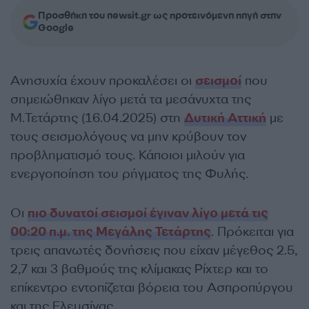
Προσθήκη του newsit.gr ως προτεινόμενη πηγή στην
Google
Ανησυχία έχουν προκαλέσει οι
σεισμοί
που
σημειώθηκαν λίγο μετά τα μεσάνυχτα της
Μ.Τετάρτης (16.04.2025) στη
Δυτική Αττική
με
τους σεισμολόγους να μην κρύβουν τον
προβληματισμό τους. Κάποιοι μιλούν για
ενεργοποίηση του ρήγματος της Φυλής.
Οι
πιο δυνατοί σεισμοί έγιναν λίγο μετά τις
00:20 π.μ. της Μεγάλης Τετάρτης
. Πρόκειται για
τρεις απανωτές δονήσεις που είχαν μέγεθος 2.5,
2,7 και 3 βαθμούς της κλίμακας Ρίχτερ και το
επίκεντρο εντοπίζεται βόρεια του Ασπροπύργου
και της Ελευσίνας.