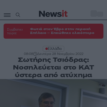
Μετάβαση
σε
o
33
περιεχόμενο
Φωτιά στον Έβρο στην περιοχή
Συμβαίνει
Σπήλαιο – Σηκώθηκε ελικόπτερο
τώρα:
Ελλάδα
08:08
Δευτέρα 28 Νοεμβρίου 2022
Σωτήρης Τσιόδρας:
Νοσηλεύεται στο ΚΑΤ
ύστερα από ατύχημα