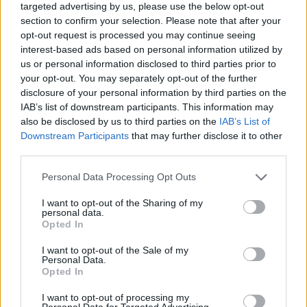
targeted advertising by us, please use the below opt-out
3
Θρήνος για τον Λιονέλ Μέσι – Πέθανε ο
section to confirm your selection. Please note that after your
πατέρας του, Χόρχε
opt-out request is processed you may continue seeing
interest-based ads based on personal information utilized by
4
Ελίζαμπεθ Ελέτσι και Νεκτάριος Λεμονίδης
us or personal information disclosed to third parties prior to
πήγαν στον Άγιο Νεκτάριο Βούλας για να
πάρουν την ευχή για τον γιο τους
your opt-out. You may separately opt-out of the further
disclosure of your personal information by third parties on the
5
Ηφαίστειο Σαντορίνης: Ένας 15χρονος που
IAB’s list of downstream participants. This information may
δεν πρόλαβε να ξεφύγει από το τσουνάμι
also be disclosed by us to third parties on the
IAB’s List of
μπορεί να αλλάξει τη χρονολογία της
προϊστορικής έκρηξης
Downstream Participants
that may further disclose it to other
third parties.
Please note that this website/app uses one or more Google
Personal Data Processing Opt Outs
Πιο σχολιασμένα
services and may gather and store information including but
not limited to your visit or usage behaviour. You may click to
I want to opt-out of the Sharing of my
Βγήκαν ξανά τα μαχαίρια στην Ελπίδα
personal data.
98
grant or deny consent to Google and its third-party tags to
για τη Δημοκρατία: «Καρυστιανού,
Opted In
use your data for below specified purposes in below Google
Γρατσία και Γαλανός μετέτρεψαν το
consent section.
κίνημα σε φοβικό αρχηγικό κόμμα»
I want to opt-out of the Sale of my
Personal Data.
Απίστευτο κι όμως αληθινό -
Opted In
88
Aναστέλλονται τα τακτικά ραντεβού του
αγγειοχειρουργού του νοσοκομείου
I want to opt-out of processing my
Χανίων επειδή κλάπηκε το μηχανάκι του
Personal Data for Targeted Advertising.