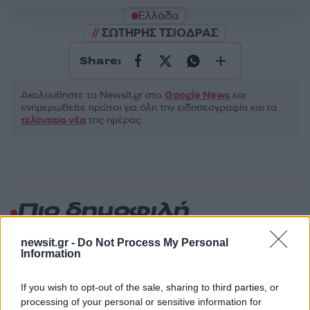
Ελλάδα
ΣΩΤΗΡΗΣ ΤΣΙΟΔΡΑΣ
Share:
Ακολουθήστε το Νewsit.gr στο
Google News
και
ενημερωθείτε πρώτοι για όλη την ειδησεογραφία και τα
τελευταία νέα
της ημέρας
Πιο δημοφιλή
1
Κωνσταντίνος Αργυρός και Αλεξάνδρα
newsit.gr -
Do Not Process My Personal
Νίκα κάνουν διακοπές με πολυτελές γιοτ
Information
με τα δύο παιδιά τους
2
Η Άννα Βίσση ξετρελάθηκε με μπάντα που
If you wish to opt-out of the sale, sharing to third parties, or
έπαιζε Τσιτσάνη στο Φισκάρδο και τους
processing of your personal or sensitive information for
πρότεινε συνεργασία