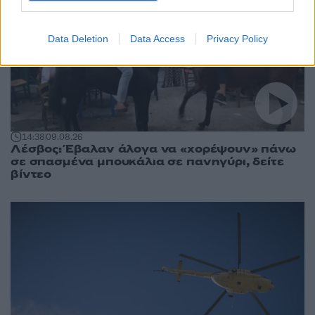
Data Deletion
Data Access
Privacy Policy
14:38
09.08.26
Λέσβος: Έβαλαν άλογα να «χορέψουν» πάνω
σε σπασμένα μπουκάλια σε πανηγύρι, δείτε
βίντεο