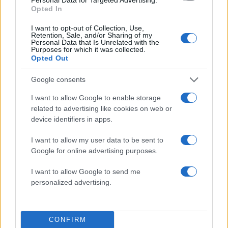
γιατρού
Opted In
Στην Κρήτη ο Κυριάκος Μητσοτάκης,
88
I want to opt-out of Collection, Use,
συνεχίζει τις ολιγοήμερες διακοπές του –
Retention, Sale, and/or Sharing of my
Πού βρέθηκε το Σάββατο
Personal Data that Is Unrelated with the
Purposes for which it was collected.
Το οικονομικό πρόγραμμα της ΕΛΑΣ που
Opted Out
81
θα παρουσιάσει ο Αλέξης Τσίπρας στη
Θεσσαλονίκη: Σχέδιο τετραετίας
Google consents
Σούπερ μάρκετ: Νέες μειώσεις τιμών –
73
I want to allow Google to enable storage
916 προϊόντα στην εθνική πρωτοβουλία,
related to advertising like cookies on web or
ανάμεσά τους 130 σχολικά
device identifiers in apps.
I want to allow my user data to be sent to
Google for online advertising purposes.
Ελλάδα: Περισσότερα
I want to allow Google to send me
personalized advertising.
άρθρα
7
CONFIRM