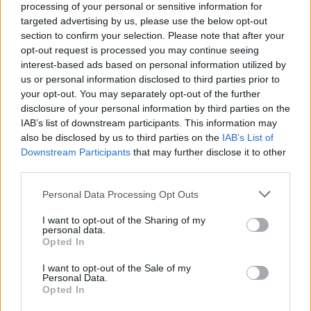
processing of your personal or sensitive information for
προέγκριση ισχύει για 60 ημέρες από τη
targeted advertising by us, please use the below opt-out
γνωστοποίησή της στον αιτούντα.
section to confirm your selection. Please note that after your
opt-out request is processed you may continue seeing
interest-based ads based on personal information utilized by
Το πιστωτικό ίδρυμα ενημερώνει τον αιτούντα
us or personal information disclosed to third parties prior to
σχετικά με την οικονομική προέγκριση και τη
your opt-out. You may separately opt-out of the further
disclosure of your personal information by third parties on the
διάρκεια της ισχύος της. Εντός της σχετικής
IAB’s list of downstream participants. This information may
προθεσμίας ο αιτών οφείλει να γνωστοποιήσει
also be disclosed by us to third parties on the
IAB’s List of
στο πιστωτικό ίδρυμα το αιτούμενο ποσό
Downstream Participants
that may further disclose it to other
δανείου, το ακίνητο που προτίθεται να αγοράσει
third parties.
και την τιμή στην οποία προτίθεται να το
Please note that this website/app uses one or more Google
Personal Data Processing Opt Outs
αγοράσει, και να προσκομίσει τα έγγραφα που
services and may gather and store information including but
not limited to your visit or usage behaviour. You may click to
I want to opt-out of the Sharing of my
απαιτούνται, ώστε το πιστωτικό ίδρυμα να κάνει
personal data.
grant or deny consent to Google and its third-party tags to
τον απαραίτητο έλεγχο. Εφόσον η εν λόγω
Opted In
use your data for below specified purposes in below Google
προθεσμία παρέλθει άπρακτη, η οικονομική
consent section.
I want to opt-out of the Sale of my
προέγκριση παύει να ισχύει.
Personal Data.
Opted In