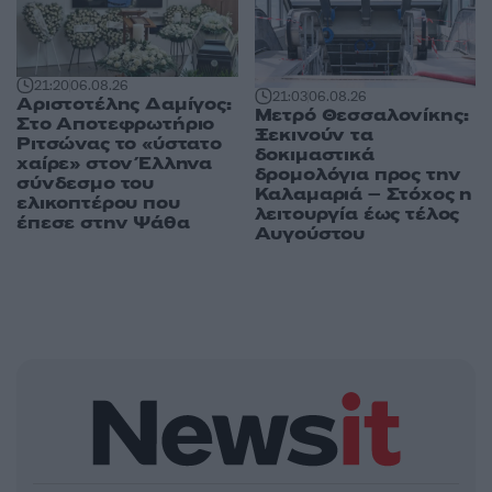
21:20
06.08.26
21:03
06.08.26
Αριστοτέλης Δαμίγος:
Μετρό Θεσσαλονίκης:
Στο Αποτεφρωτήριο
Ξεκινούν τα
Ριτσώνας το «ύστατο
δοκιμαστικά
χαίρε» στον Έλληνα
δρομολόγια προς την
σύνδεσμο του
Καλαμαριά – Στόχος η
ελικοπτέρου που
λειτουργία έως τέλος
έπεσε στην Ψάθα
Αυγούστου