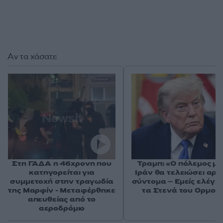
Αν τα χάσατε
Στη ΓΑΔΑ η 46χρονη που
Τραμπ: «Ο πόλεμος με
κατηγορείται για
Ιράν θα τελειώσει αρκ
συμμετοχή στην τραγωδία
σύντομα – Εμείς ελέγχ
της Μαρφίν - Μεταφέρθηκε
τα Στενά του Ορμού
απευθείας από το
αεροδρόμιο