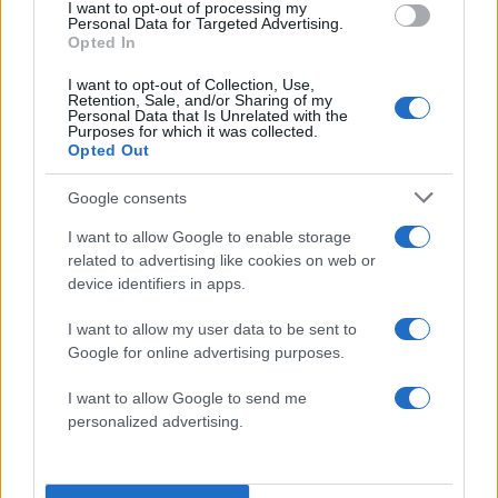
I want to opt-out of processing my
Το πιστωτικό ίδρυμα ενημερώνει τον αιτούντα αν
Personal Data for Targeted Advertising.
το ακίνητο που ζητεί να αποκτήσει
Opted In
περιλαμβάνεται σε προγενέστερη αίτηση, ώστε
I want to opt-out of Collection, Use,
να προβεί ή όχι στην εντολή διενέργειας νομικού
Retention, Sale, and/or Sharing of my
Personal Data that Is Unrelated with the
και τεχνικού ελέγχου του συγκεκριμένου
Purposes for which it was collected.
Opted Out
ακινήτου, ο οποίος και ολοκληρώνεται εντός
προθεσμίας 60 ημερών από την ένταξη στο
Google consents
Πρόγραμμα. Σε αντίθετη περίπτωση, εφόσον ο
I want to allow Google to enable storage
αιτών επιθυμεί να συνεχίσει με έτερο ακίνητο,
related to advertising like cookies on web or
μπορεί να το πράξει υπό την προϋπόθεση ότι η
device identifiers in apps.
ως άνω περιγραφόμενη διαδικασία,
I want to allow my user data to be sent to
συμπεριλαμβανομένης της ολοκλήρωσης του
Google for online advertising purposes.
νομικού και τεχνικού ελέγχου του ακινήτου από
I want to allow Google to send me
το πιστωτικό ίδρυμα, δεν υπερβαίνει τις 120
personalized advertising.
ημέρες από την ένταξη της αίτησης στο
Πρόγραμμα.