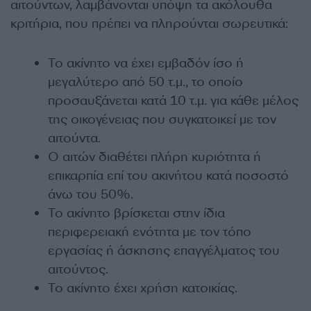
αιτούντων, λαμβάνονται υπόψη τα ακόλουθα
κριτήρια, που πρέπει να πληρούνται σωρευτικά:
Το ακίνητο να έχει εμβαδόν ίσο ή
μεγαλύτερο από 50 τ.μ., το οποίο
προσαυξάνεται κατά 10 τ.μ. για κάθε μέλος
της οικογένειας που συγκατοικεί με τον
αιτούντα.
Ο αιτών διαθέτει πλήρη κυριότητα ή
επικαρπία επί του ακινήτου κατά ποσοστό
άνω του 50%.
Το ακίνητο βρίσκεται στην ίδια
περιφερειακή ενότητα με τον τόπο
εργασίας ή άσκησης επαγγέλματος του
αιτούντος.
Το ακίνητο έχει χρήση κατοικίας.