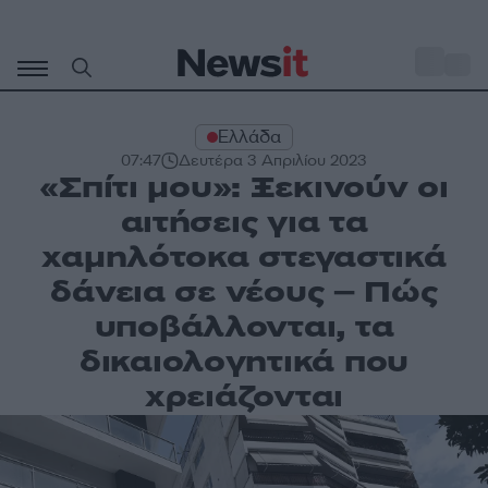
Μετάβαση
σε
o
27
περιεχόμενο
Ελλάδα
07:47
Δευτέρα 3 Απριλίου 2023
«Σπίτι μου»: Ξεκινούν οι
αιτήσεις για τα
χαμηλότοκα στεγαστικά
δάνεια σε νέους – Πώς
υποβάλλονται, τα
δικαιολογητικά που
χρειάζονται