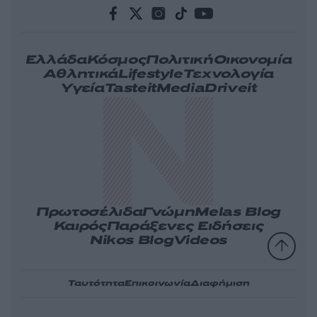
Ελλάδα
Κόσμος
Πολιτική
Οικονομία
Αθλητικά
Lifestyle
Τεχνολογία
Υγεία
Tasteit
Media
Driveit
Πρωτοσέλιδα
Γνώμη
Melas Blog
Καιρός
Παράξενες Ειδήσεις
Nikos Blog
Videos
Ταυτότητα
Επικοινωνία
Διαφήμιση