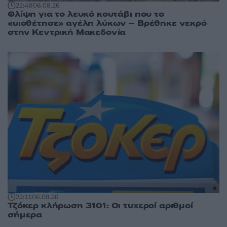
22:48
06.08.26
Θλίψη για το λευκό κουτάβι που το
«υιοθέτησε» αγέλη λύκων – Βρέθηκε νεκρό
στην Κεντρική Μακεδονία
22:11
06.08.26
Τζόκερ κλήρωση 3101: Οι τυχεροί αριθμοί
σήμερα