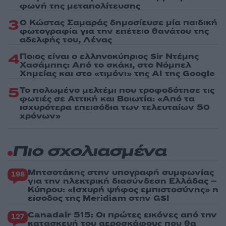
φωνή της μεταπολίτευσης
3
Ο Κώστας Σαμαράς δημοσίευσε μία παιδική
φωτογραφία για την επέτειο θανάτου της
αδελφής του, Λένας
4
Ποιος είναι ο ελληνοκύπριος Sir Ντέμης
Χασάμπης: Από το σκάκι, στο Νόμπελ
Χημείας και στο «τιμόνι» της AI της Google
5
Το πολωμένο μελτέμι που τροφοδότησε τις
φωτιές σε Αττική και Βοιωτία: «Από τα
ισχυρότερα επεισόδια των τελευταίων 50
χρόνων»
Πιο σχολιασμένα
Μητσοτάκης στην υπογραφή συμφωνίας
198
για την ηλεκτρική διασύνδεση Ελλάδας –
Κύπρου: «Ισχυρή ψήφος εμπιστοσύνης» η
είσοδος της Meridiam στην GSI
Canadair 515: Οι πρώτες εικόνες από την
127
κατασκευή του αεροσκάφους που θα