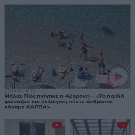
22:11
06.08.26
Μάλια: Πώς πνίγηκε η 42χρονη – «Τα παιδιά
φώναζαν και έκλαιγαν, πέντε άνθρωποι
κάναμε ΚΑΡΠΑ»
8
5