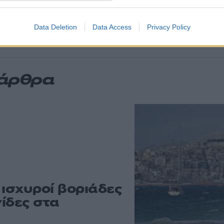
ς φωτιές σε Αττική
Οδηγός στη Μύκο
47
ια των τελευταίων 50
75.000 ευρώ απ
Data Deletion
Data Access
Privacy Policy
 άρθρα
 ισχυροί βοριάδες
γίδες στα