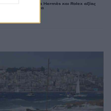
νο άρπαξε τσάντα Hermès και Rolex αξίας
ό Ουκρανό τουρίστα