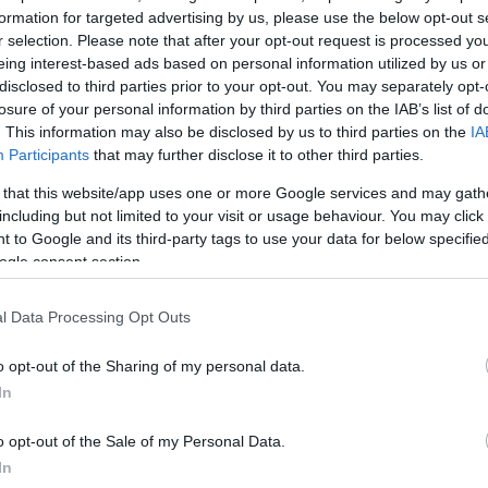
formation for targeted advertising by us, please use the below opt-out s
r selection. Please note that after your opt-out request is processed y
eing interest-based ads based on personal information utilized by us or
50
disclosed to third parties prior to your opt-out. You may separately opt-
losure of your personal information by third parties on the IAB’s list of
. This information may also be disclosed by us to third parties on the
IA
Participants
that may further disclose it to other third parties.
2000 /
 that this website/app uses one or more Google services and may gath
including but not limited to your visit or usage behaviour. You may click 
Υποβολή σχολίου
 to Google and its third-party tags to use your data for below specifi
ogle consent section.
ροστατεύεται από reCAPTCHA, ισχύουν
Πολιτική Απορρήτου
&
Όροι Χρήσης
της
l Data Processing Opt Outs
Ελλάδα
ΙΒΑΤΕΣ
ΗΛΕΚΤΡΙΚΟΣ
ΜΕΤΡΟ
ΣΤΑΣΗ ΕΡΓΑΣ
o opt-out of the Sharing of my personal data.
ΣΤΑΣΥ
ΤΡΑΜ
In
Share:
o opt-out of the Sale of my Personal Data.
In