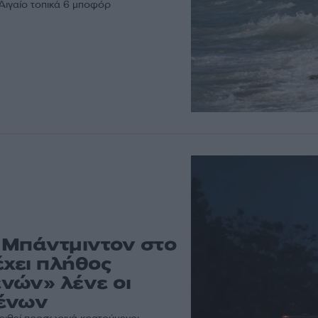
 Αιγαίο τοπικά 6 μποφόρ
υ Μπάντμιντον στο
έχει πλήθος
νών» λένε οι
μένων