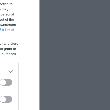
ection to
ou may
 personal
 /50
out of the
 downstream
B’s List of
2000
er and store
to grant or
ed purposes
ΙΑΣ