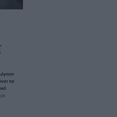
ν
ι
λόγητη
νει τα
ικό
 με