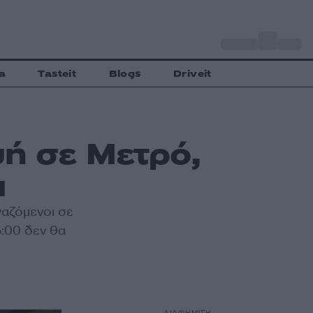
o
Αθήνα
27
C
a
Tasteit
Blogs
Driveit
ή σε Μετρό,
μ
γαζόμενοι σε
5:00 δεν θα
ΔΙΑΦΗΜΙΣΗ