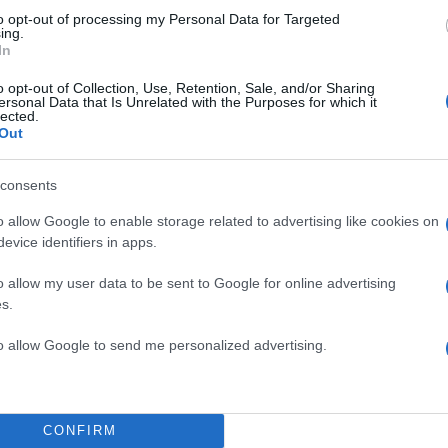
θήστε το Νewsit.gr στο
Google News
και ενημερωθείτε
to opt-out of processing my Personal Data for Targeted
 για όλη την ειδησεογραφία και τα
τελευταία νέα
της
ing.
ς
In
o opt-out of Collection, Use, Retention, Sale, and/or Sharing
ersonal Data that Is Unrelated with the Purposes for which it
lected.
Out
Πιο σχολι
consents
ρυστιανού - Η
Μητσοτάκης στη
198
o allow Google to enable storage related to advertising like cookies on
μοκρατία»
διασύνδεση Ελλ
evice identifiers in apps.
εμπιστοσύνης» η
η Χαλκιά: Με την
Canadair 515: Ο
127
o allow my user data to be sent to Google for online advertising
ρέτησαν την
αεροσκάφους που
s.
φωτιάς
κή φωτογραφία για
Αυγερινός, Μουτ
to allow Google to send me personalized advertising.
85
ένας
Καρυστιανού: «Δ
«συγκεντρωτικό
Χασάμπης: Από το
Κρανίου τόπος τ
ι» της AI της Google
51
πέρασμα της φωτ
CONFIRM