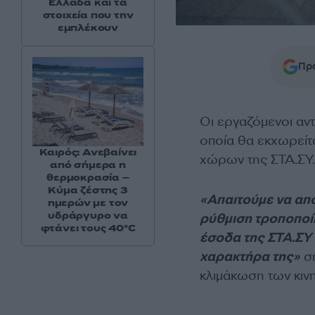
Ελλάδα και τα
στοιχεία που την
εμπλέκουν
Προ
Οι εργαζόμενοι αν
οποία θα εκχωρείτ
Καιρός: Ανεβαίνει
χώρων της ΣΤΑ.ΣΥ.
από σήμερα η
θερμοκρασία –
Κύμα ζέστης 3
«Απαιτούμε να απο
ημερών με τον
υδράργυρο να
ρύθμιση τροποποί
φτάνει τους 40°C
έσοδα της ΣΤΑ.ΣΥ 
χαρακτήρα της»
ση
κλιμάκωση των κιν