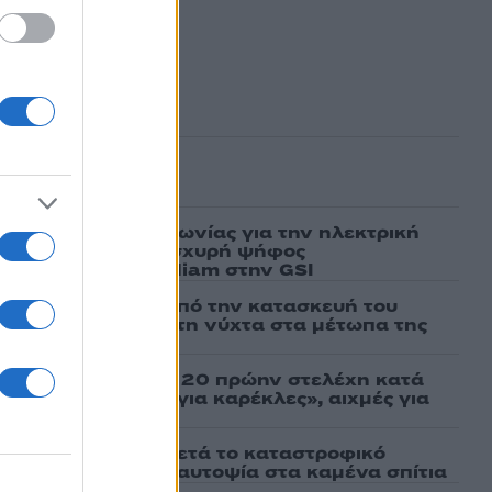
ασμένα
ν υπογραφή συμφωνίας για την ηλεκτρική
άδας – Κύπρου: «Ισχυρή ψήφος
 είσοδος της Meridiam στην GSI
ι πρώτες εικόνες από την κατασκευή του
 θα επιχειρεί και τη νύχτα στα μέτωπα της
σάτσου και ακόμη 20 πρώην στελέχη κατά
εν αποχωρήσαμε για καρέκλες», αιχμές για
 μοντέλο»
ο Πόρτο Γερμενό μετά το καταστροφικό
ιάς – Ξεκίνησε η αυτοψία στα καμένα σπίτια