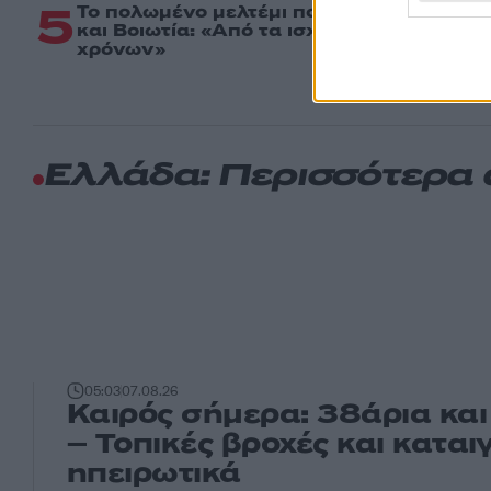
5
Το πολωμένο μελτέμι που τροφοδότησε τι
και Βοιωτία: «Από τα ισχυρότερα επεισόδ
χρόνων»
Ελλάδα: Περισσότερα
05:03
07.08.26
Καιρός σήμερα: 38άρια και
– Τοπικές βροχές και καται
ηπειρωτικά