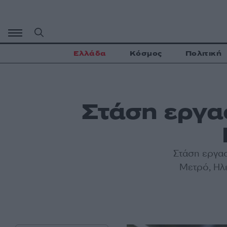
Μετάβαση
σε
περιεχόμενο
Ελλάδα
Κόσμος
Πολιτική
Στάση εργα
Στάση εργασ
Μετρό, Ηλε