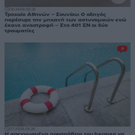
08:34
09.08.26
Τροχαίο Αθηνών – Σουνίου: Ο οδηγός
παρέσυρε την μηχανή των αστυνομικών ενώ
έκανε αναστροφή – Στο 401 ΣΝ οι δύο
τραυματίες
8
07:33
09.08.26
Η απεγνωσμένη προσπάθεια του barman να