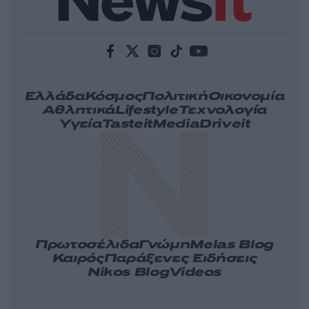
Ελλάδα
Κόσμος
Πολιτική
Οικονομία
Αθλητικά
Lifestyle
Τεχνολογία
Υγεία
Tasteit
Media
Driveit
Πρωτοσέλιδα
Γνώμη
Melas Blog
Καιρός
Παράξενες Ειδήσεις
Nikos Blog
Videos