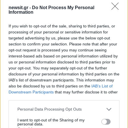
2000 /2000
newsit.gr -
Do Not Process My Personal
Information
Υποβολή σχολίου
If you wish to opt-out of the sale, sharing to third parties, or
Όροι Χρήσης
. Το site προστατεύεται από reCAPTCHA, ισχύουν
Πολιτική Απορρήτου
&
Όροι Χρήσης
της Google.
processing of your personal or sensitive information for
targeted advertising by us, please use the below opt-out
Ελλάδα
section to confirm your selection. Please note that after your
ΣΤΑΘΗΣ ΑΓΓΕΛΟΠΟΥΛΟΣ
opt-out request is processed you may continue seeing
interest-based ads based on personal information utilized by
Share:
us or personal information disclosed to third parties prior to
your opt-out. You may separately opt-out of the further
Ακολουθήστε το Νewsit.gr στο
Google News
και
disclosure of your personal information by third parties on the
ενημερωθείτε πρώτοι για όλη την ειδησεογραφία και τα
IAB’s list of downstream participants. This information may
τελευταία νέα
της ημέρας
also be disclosed by us to third parties on the
IAB’s List of
Downstream Participants
that may further disclose it to other
third parties.
Please note that this website/app uses one or more Google
Personal Data Processing Opt Outs
services and may gather and store information including but
Πιο δημοφιλή
not limited to your visit or usage behaviour. You may click to
I want to opt-out of the Sharing of my
personal data.
grant or deny consent to Google and its third-party tags to