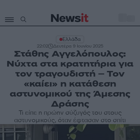
Μετάβαση
σε
o
30
περιεχόμενο
Ελλάδα
22:02
Δευτέρα 9 Ιουνίου 2025
Στάθης Αγγελόπουλος:
Νύχτα στα κρατητήρια για
τον τραγουδιστή – Τον
«καίει» η κατάθεση
αστυνομικού της Άμεσης
Δράσης
Τι είπε η πρώην σύζυγός του στους
αστυνομικούς, όταν έφτασαν στο σπίτι