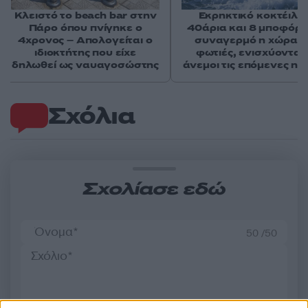
Κλειστό το beach bar στην
Εκρηκτικό κοκτέιλ μ
Πάρο όπου πνίγηκε ο
40άρια και 8 μποφόρ -
4χρονος – Απολογείται ο
συναγερμό η χώρα γ
ιδιοκτήτης που είχε
φωτιές, ενισχύονται 
δηλωθεί ως ναυαγοσώστης
άνεμοι τις επόμενες ημ
Σχόλια
Σχολίασε εδώ
50 /50