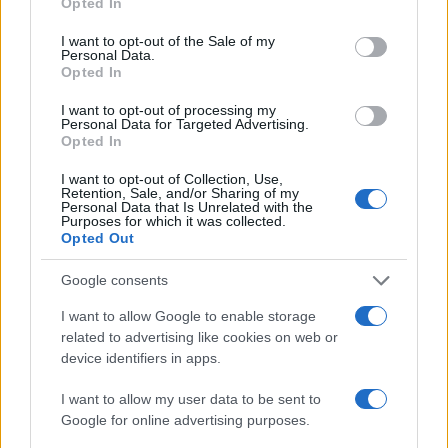
Opted In
1
use your data for below specified purposes in below Google
Κωνσταντίνος Αργυρός και Αλεξάνδρα
Νίκα κάνουν διακοπές με πολυτελές γιοτ
consent section.
I want to opt-out of the Sale of my
με τα δύο παιδιά τους
Personal Data.
Opted In
2
Η Άννα Βίσση ξετρελάθηκε με μπάντα που
έπαιζε Τσιτσάνη στο Φισκάρδο και τους
I want to opt-out of processing my
πρότεινε συνεργασία
Personal Data for Targeted Advertising.
Opted In
3
Θρήνος για τον Λιονέλ Μέσι – Πέθανε ο
πατέρας του, Χόρχε
I want to opt-out of Collection, Use,
Retention, Sale, and/or Sharing of my
4
Ελίζαμπεθ Ελέτσι και Νεκτάριος Λεμονίδης
Personal Data that Is Unrelated with the
πήγαν στον Άγιο Νεκτάριο Βούλας για να
Purposes for which it was collected.
πάρουν την ευχή για τον γιο τους
Opted Out
5
Τζο Μπάιντεν: «Ο καρκίνος έχει εξαπλωθεί,
Google consents
είναι πολύ επώδυνο», λέει ο γιος του
I want to allow Google to enable storage
related to advertising like cookies on web or
Πιο σχολιασμένα
device identifiers in apps.
Βγήκαν ξανά τα μαχαίρια στην Ελπίδα
I want to allow my user data to be sent to
96
για τη Δημοκρατία: «Καρυστιανού,
Google for online advertising purposes.
Γρατσία και Γαλανός μετέτρεψαν το