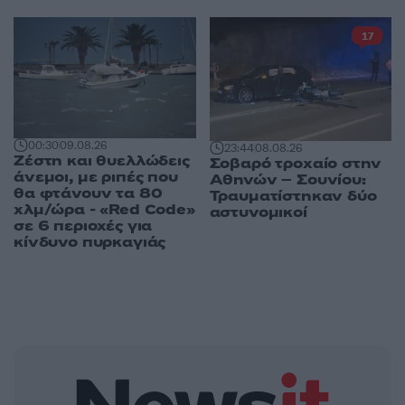
17
00:30
09.08.26
23:44
08.08.26
Ζέστη και θυελλώδεις
Σοβαρό τροχαίο στην
άνεμοι, με ριπές που
Αθηνών – Σουνίου:
θα φτάνουν τα 80
Τραυματίστηκαν δύο
χλμ/ώρα - «Red Code»
αστυνομικοί
σε 6 περιοχές για
κίνδυνο πυρκαγιάς