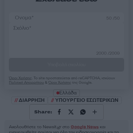
50 /50
2000 /2000
Υποβολή σχολίου
Όροι Χρήσης
. Το site προστατεύεται από reCAPTCHA, ισχύουν
Πολιτική Απορρήτου
&
Όροι Χρήσης
της Google.
Ελλάδα
ΔΙΑΡΡΗΞΗ
ΥΠΟΥΡΓΕΙΟ ΕΣΩΤΕΡΙΚΩΝ
Share:
Ακολουθήστε το Νewsit.gr στο
Google News
και
ενημερωθείτε πρώτοι για όλη την ειδησεογραφία και τα