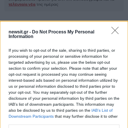
τελευταία νέα
της ημέρας
newsit.gr -
Do Not Process My Personal
Information
Πιο δημοφιλή
If you wish to opt-out of the sale, sharing to third parties, or
1
Έφυγαν οι συνεργάτες, μένει η Μαρία
processing of your personal or sensitive information for
Καρυστιανού - Η επόμενη μέρα για την
targeted advertising by us, please use the below opt-out
«Ελπίδα για τη Δημοκρατία»
section to confirm your selection. Please note that after your
2
Σαμοθράκη: «Μαμά νόμιζες ότι δε θα σε
opt-out request is processed you may continue seeing
ξαναδώ;» – Τα πρώτα λόγια του 22χρονου
interest-based ads based on personal information utilized by
που έπεσε σε κανάλι με καυτό νερό
us or personal information disclosed to third parties prior to
3
Mirror: Οι φωτιές στην Αιγιάλεια έκαναν
your opt-out. You may separately opt-out of the further
στάχτη το όνειρο οικογένειας από τη
disclosure of your personal information by third parties on the
Βρετανία για μια νέα ζωή στην
IAB’s list of downstream participants. This information may
Πελοπόννησο – «Δεν χάσαμε μόνο ένα
also be disclosed by us to third parties on the
IAB’s List of
σπίτι»
Downstream Participants
that may further disclose it to other
4
Ψάθα: «Δεν υπήρξε τεχνικό πρόβλημα με
third parties.
τα δύο ελικόπτερα» κατέθεσαν ο Βρετανός