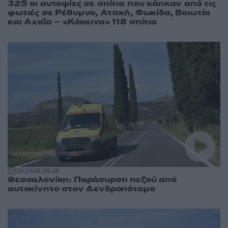
325 οι αυτοψίες σε σπίτια που κάηκαν από τις
φωτιές σε Ρέθυμνο, Αττική, Φωκίδα, Βοιωτία
και Αχαΐα – «Κόκκινα» 118 σπίτια
19:23
06.08.26
Θεσσαλονίκη: Παράσυρση πεζού από
αυτοκίνητο στον Δενδροπόταμο