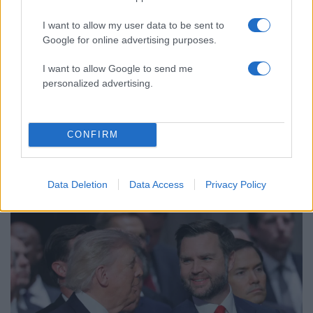
τις φωτιές σε Αττική και Βοιωτία: «Από τα
ισχυρότερα επεισόδια των τελευταίων 50
I want to allow my user data to be sent to
χρόνων»
Google for online advertising purposes.
Κρανίου τόπος το Πόρτο Γερμενό μετά το
51
καταστροφικό πέρασμα της φωτιάς –
I want to allow Google to send me
Ξεκίνησε η αυτοψία στα καμένα σπίτια
personalized advertising.
CONFIRM
Ελλάδα: Περισσότερα
άρθρα
Data Deletion
Data Access
Privacy Policy