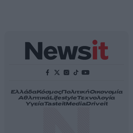
Ελλάδα
Κόσμος
Πολιτική
Οικονομία
Αθλητικά
Lifestyle
Τεχνολογία
Υγεία
Tasteit
Media
Driveit