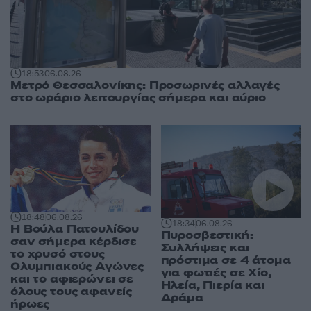
18:53
06.08.26
Μετρό Θεσσαλονίκης: Προσωρινές αλλαγές
στο ωράριο λειτουργίας σήμερα και αύριο
18:48
06.08.26
18:34
06.08.26
Η Βούλα Πατουλίδου
Πυροσβεστική:
σαν σήμερα κέρδισε
Συλλήψεις και
το χρυσό στους
πρόστιμα σε 4 άτομα
Ολυμπιακούς Αγώνες
για φωτιές σε Χίο,
και το αφιερώνει σε
Ηλεία, Πιερία και
όλους τους αφανείς
Δράμα
ήρωες