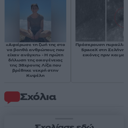
«Αφιέρωσε τη ζωή της στο
Πρόσκρουση πυραύλου
να βοηθά ανθρώπους που
SpaceX στη Σελήνη: 
είχαν ανάγκη» - Η πρώτη
εικόνες πριν και μετ
δήλωση της οικογένειας
της 38χρονης Λίζα που
βρέθηκε νεκρή στην
Κυψέλη
Σχόλια
Σχολίασε εδώ