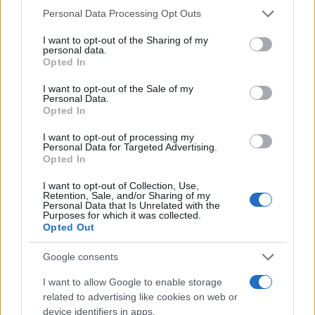
χειριστής και ο Έλληνας διερμηνέας
Please note that this website/app uses one or more Google
Personal Data Processing Opt Outs
services and may gather and store information including but
5
Βαλεντίνη Παπαδάκη για Κώστα Σόμμερ:
«Ανησυχώ μήπως ξεχνάει πόσο πολύ τον
not limited to your visit or usage behaviour. You may click to
I want to opt-out of the Sharing of my
personal data.
χρειαζόμαστε»
grant or deny consent to Google and its third-party tags to
Opted In
use your data for below specified purposes in below Google
consent section.
I want to opt-out of the Sale of my
Personal Data.
Πιο σχολιασμένα
Opted In
Μητσοτάκης στην υπογραφή συμφωνίας
198
I want to opt-out of processing my
για την ηλεκτρική διασύνδεση Ελλάδας –
Personal Data for Targeted Advertising.
Κύπρου: «Ισχυρή ψήφος εμπιστοσύνης» η
Opted In
είσοδος της Meridiam στην GSI
I want to opt-out of Collection, Use,
Canadair 515: Οι πρώτες εικόνες από την
121
Retention, Sale, and/or Sharing of my
κατασκευή του αεροσκάφους που θα
Personal Data that Is Unrelated with the
επιχειρεί και τη νύχτα στα μέτωπα της
Purposes for which it was collected.
φωτιάς
Opted Out
Αυγερινός, Μουτσάτσου και ακόμη 20
84
Google consents
πρώην στελέχη κατά Καρυστιανού: «Δεν
αποχωρήσαμε για καρέκλες», αιχμές για
I want to allow Google to enable storage
«συγκεντρωτικό μοντέλο»
related to advertising like cookies on web or
Το πολωμένο μελτέμι που τροφοδότησε
59
device identifiers in apps.