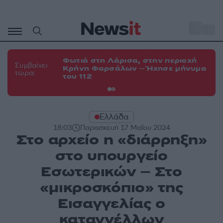
Μετάβαση
σε
o
34
περιεχόμενο
Φωτιά στη Λάρισα, στην περιοχή
Φω
Συμβαίνει
Κρήνη Φαρσάλων – Ήχησε μήνυμα
Κο
τώρα:
του 112
α
Ελλάδα
18:03
Παρασκευή 17 Μαΐου 2024
Στο αρχείο η «διάρρηξη»
στο υπουργείο
Εσωτερικών – Στο
«μικροσκόπιο» της
Εισαγγελίας ο
καταγγέλλων