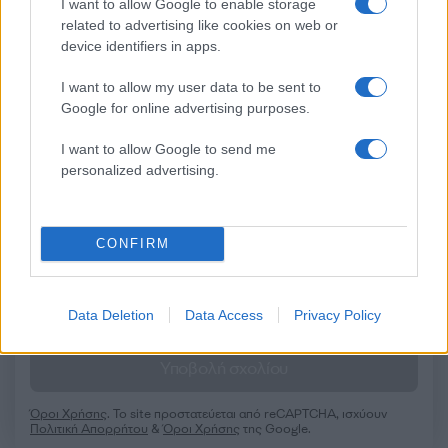
I want to allow Google to enable storage
related to advertising like cookies on web or
Σχόλια
device identifiers in apps.
I want to allow my user data to be sent to
Google for online advertising purposes.
Σχολίασε εδώ
I want to allow Google to send me
personalized advertising.
50 /50
CONFIRM
Data Deletion
Data Access
Privacy Policy
2000 /2000
Υποβολή σχολίου
Όροι Χρήσης
. Το site προστατεύεται από reCAPTCHA, ισχύουν
Πολιτική Απορρήτου
&
Όροι Χρήσης
της Google.