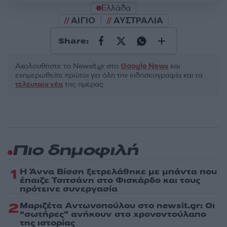
Ελλάδα
ΑΙΓΙΟ
ΑΥΣΤΡΑΛΙΑ
Share:
Ακολουθήστε το Νewsit.gr στο
Google News
και
ενημερωθείτε πρώτοι για όλη την ειδησεογραφία και τα
τελευταία νέα
της ημέρας
Πιο δημοφιλή
1
Η Άννα Βίσση ξετρελάθηκε με μπάντα που
έπαιζε Τσιτσάνη στο Φισκάρδο και τους
πρότεινε συνεργασία
2
Μαριζέτα Αντωνοπούλου στο newsit.gr: Οι
“σωτήρες” ανήκουν στο χρονοντούλαπο
της ιστορίας