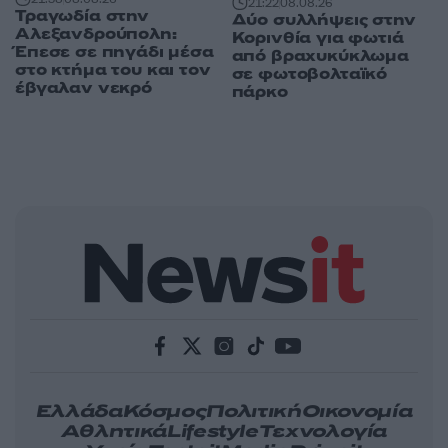
21:22
08.08.26
Τραγωδία στην
Δύο συλλήψεις στην
Αλεξανδρούπολη:
Κορινθία για φωτιά
Έπεσε σε πηγάδι μέσα
από βραχυκύκλωμα
στο κτήμα του και τον
σε φωτοβολταϊκό
έβγαλαν νεκρό
πάρκο
Ελλάδα
Κόσμος
Πολιτική
Οικονομία
Αθλητικά
Lifestyle
Τεχνολογία