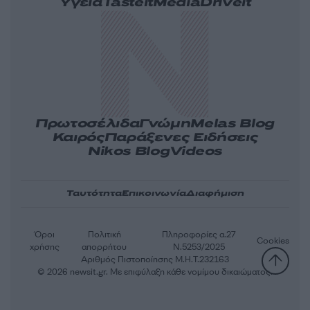
Υγεία
Tasteit
Media
Driveit
Πρωτοσέλιδα
Γνώμη
Melas Blog
Καιρός
Παράξενες Ειδήσεις
Nikos Blog
Videos
Ταυτότητα
Επικοινωνία
Διαφήμιση
Όροι
Πολιτική
Πληροφορίες α.27
Cookies
χρήσης
απορρήτου
Ν.5253/2025
Αριθμός Πιστοποίησης Μ.Η.Τ.232163
© 2026 newsit.gr. Με επιφύλαξη κάθε νομίμου δικαιώματος.