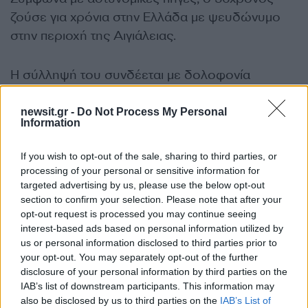
ζούσε για χρόνια στην Ελλάδα με ψευδώνυμο
στην περιοχή της Αιγιάλειας.
Η σύλληψή του συνδέεται με δολοφονία
ομογενή στο Σίδνεϊ το 1999, για την οποία οι
αυστραλιανές αρχές είχαν εκδώσει διεθνές
newsit.gr -
Do Not Process My Personal
Information
ένταλμα, ενώ πλέον αναμένεται η διαδικασία
έκδοσής του στην Αυστραλία.
If you wish to opt-out of the sale, sharing to third parties, or
processing of your personal or sensitive information for
ΔΙΑΦΗΜΙΣΗ
targeted advertising by us, please use the below opt-out
section to confirm your selection. Please note that after your
opt-out request is processed you may continue seeing
interest-based ads based on personal information utilized by
us or personal information disclosed to third parties prior to
your opt-out. You may separately opt-out of the further
disclosure of your personal information by third parties on the
IAB’s list of downstream participants. This information may
also be disclosed by us to third parties on the
IAB’s List of