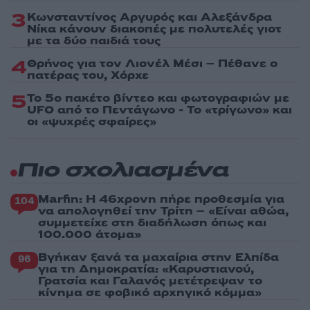
3
Κωνσταντίνος Αργυρός και Αλεξάνδρα
Νίκα κάνουν διακοπές με πολυτελές γιοτ
με τα δύο παιδιά τους
4
Θρήνος για τον Λιονέλ Μέσι – Πέθανε ο
πατέρας του, Χόρχε
5
Το 5ο πακέτο βίντεο και φωτογραφιών με
UFO από το Πεντάγωνο - Το «τρίγωνο» και
οι «ψυχρές σφαίρες»
Πιο σχολιασμένα
Marfin: Η 46χρονη πήρε προθεσμία για
104
να απολογηθεί την Τρίτη – «Είναι αθώα,
συμμετείχε στη διαδήλωση όπως και
100.000 άτομα»
Βγήκαν ξανά τα μαχαίρια στην Ελπίδα
96
για τη Δημοκρατία: «Καρυστιανού,
Γρατσία και Γαλανός μετέτρεψαν το
κίνημα σε φοβικό αρχηγικό κόμμα»