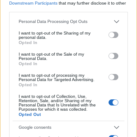
Downstream Participants
that may further disclose it to other
third parties.
Please note that this website/app uses one or more Google
Personal Data Processing Opt Outs
services and may gather and store information including but
Αν τα χάσατε
not limited to your visit or usage behaviour. You may click to
I want to opt-out of the Sharing of my
personal data.
grant or deny consent to Google and its third-party tags to
Opted In
use your data for below specified purposes in below Google
consent section.
I want to opt-out of the Sale of my
Personal Data.
Opted In
I want to opt-out of processing my
Personal Data for Targeted Advertising.
Opted In
I want to opt-out of Collection, Use,
Η απεγνωσμένη
Ζέστη και θυελλώδε
Retention, Sale, and/or Sharing of my
προσπάθεια του barman να
άνεμοι, με ριπές που 
Personal Data that Is Unrelated with the
Purposes for which it was collected.
σώσει τον 4χρονο που
φτάνουν τα 80 χλμ/ώρ
Opted Out
πνίγηκε σε πισίνα στην
«Red Code» σε 6 περιο
Πάρο - Πώς έγινε η
για κίνδυνο πυρκαγι
τραγωδία
Google consents