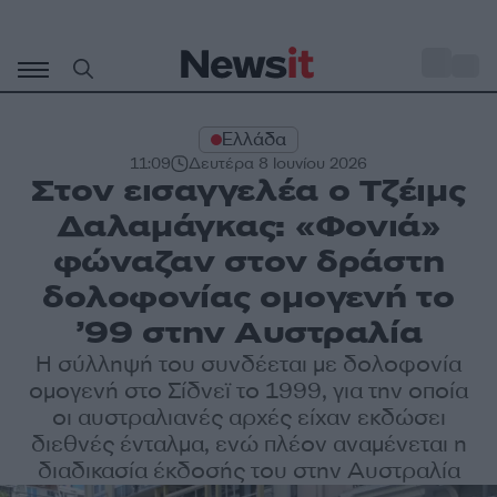
Μετάβαση
σε
o
29
περιεχόμενο
Ελλάδα
11:09
Δευτέρα 8 Ιουνίου 2026
Στον εισαγγελέα ο Τζέιμς
Δαλαμάγκας: «Φονιά»
φώναζαν στον δράστη
δολοφονίας ομογενή το
’99 στην Αυστραλία
Η σύλληψή του συνδέεται με δολοφονία
ομογενή στο Σίδνεϊ το 1999, για την οποία
οι αυστραλιανές αρχές είχαν εκδώσει
διεθνές ένταλμα, ενώ πλέον αναμένεται η
διαδικασία έκδοσής του στην Αυστραλία