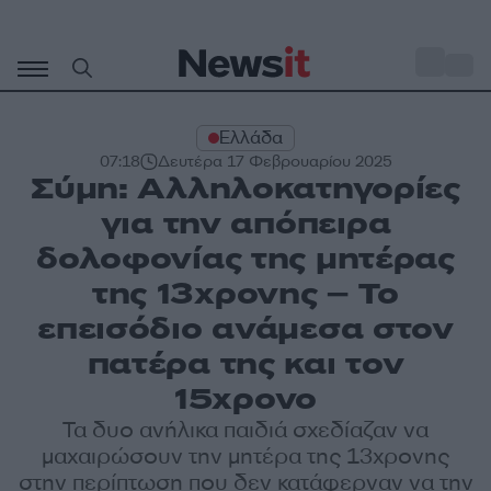
Μετάβαση
σε
o
30
περιεχόμενο
Ελλάδα
07:18
Δευτέρα 17 Φεβρουαρίου 2025
Σύμη: Αλληλοκατηγορίες
για την απόπειρα
δολοφονίας της μητέρας
της 13χρονης – Το
επεισόδιο ανάμεσα στον
πατέρα της και τον
15χρονο
Τα δυο ανήλικα παιδιά σχεδίαζαν να
μαχαιρώσουν την μητέρα της 13χρονης
στην περίπτωση που δεν κατάφερναν να την