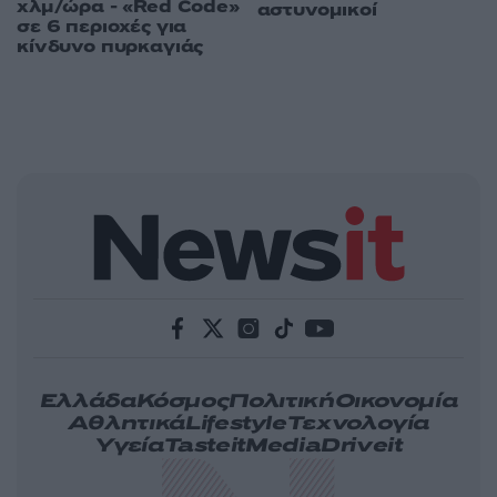
χλμ/ώρα - «Red Code»
αστυνομικοί
σε 6 περιοχές για
κίνδυνο πυρκαγιάς
Ελλάδα
Κόσμος
Πολιτική
Οικονομία
Αθλητικά
Lifestyle
Τεχνολογία
Υγεία
Tasteit
Media
Driveit