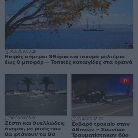
05:03
09.08.26
Καιρός σήμερα: 39άρια και ισχυρά μελτέμια
έως 8 μποφόρ – Τοπικές καταιγίδες στα ορεινά
17
00:30
09.08.26
23:44
08.08.26
Ζέστη και θυελλώδεις
Σοβαρό τροχαίο στην
άνεμοι, με ριπές που
Αθηνών – Σουνίου:
θα φτάνουν τα 80
Τραυματίστηκαν δύο