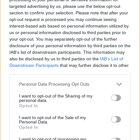
13χρονη αποφάσισαν να πάρουν την κατάσταση
targeted advertising by us, please use the below opt-out
στα χέρια τους, σύμφωνα με την μητέρα της
section to confirm your selection. Please note that after your
ανήλικης, η οποία κατήγγειλε ότι διάβασε μερικά
opt-out request is processed you may continue seeing
interest-based ads based on personal information utilized by
ανατριχιαστικά μηνύματα που είχαν ανταλλάξει:
us or personal information disclosed to third parties prior to
your opt-out. You may separately opt-out of the further
15χρονος: Τελείωσες;
disclosure of your personal information by third parties on the
IAB’s list of downstream participants. This information may
13χρονη: Όχι, δεν μπορώ να το κάνω.
also be disclosed by us to third parties on the
IAB’s List of
15χρονος: Σήμερα το βράδυ πρέπει να
Downstream Participants
that may further disclose it to other
τελειώνεις με τη μητέρα σου γιατί δεν μπορώ
third parties.
άλλο. Θέλω να μείνουμε μαζί.
Please note that this website/app uses one or more Google
Personal Data Processing Opt Outs
13χρονη: Εγώ τέτοια ευθύνη δεν μπορώ να την
services and may gather and store information including but
πάρω
not limited to your visit or usage behaviour. You may click to
I want to opt-out of the Sharing of my
personal data.
grant or deny consent to Google and its third-party tags to
Opted In
use your data for below specified purposes in below Google
Η ψυχολόγος, η οποία με απόσπαση βρίσκεται
consent section.
I want to opt-out of the Sale of my
σε άλλο νησί, αναμένεται να μεταβεί στη Σύμη τις
Personal Data.
Opted In
επόμενες ημέρες με δική της βούληση,
προκειμένου να συναντήσει τον 15χρονο με τον
I want to opt-out of processing my