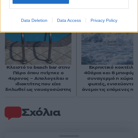
Αν τα χάσατε
Data Deletion
Data Access
Privacy Policy
Κλειστό το beach bar στην
Εκρηκτικό κοκτέιλ μ
Πάρο όπου πνίγηκε ο
40άρια και 8 μποφόρ -
4χρονος – Απολογείται ο
συναγερμό η χώρα γ
ιδιοκτήτης που είχε
φωτιές, ενισχύονται 
δηλωθεί ως ναυαγοσώστης
άνεμοι τις επόμενες ημ
Σχόλια