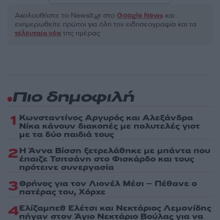
Ακολουθήστε το Νewsit.gr στο
Google News
και
ενημερωθείτε πρώτοι για όλη την ειδησεογραφία και τα
τελευταία νέα
της ημέρας
Πιο δημοφιλή
1
Κωνσταντίνος Αργυρός και Αλεξάνδρα
Νίκα κάνουν διακοπές με πολυτελές γιοτ
με τα δύο παιδιά τους
2
Η Άννα Βίσση ξετρελάθηκε με μπάντα που
έπαιζε Τσιτσάνη στο Φισκάρδο και τους
πρότεινε συνεργασία
3
Θρήνος για τον Λιονέλ Μέσι – Πέθανε ο
πατέρας του, Χόρχε
4
Ελίζαμπεθ Ελέτσι και Νεκτάριος Λεμονίδης
πήγαν στον Άγιο Νεκτάριο Βούλας για να