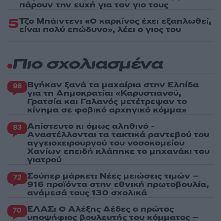
πάρουν την ευχή για τον γιο τους
5
Τζο Μπάιντεν: «Ο καρκίνος έχει εξαπλωθεί,
είναι πολύ επώδυνο», λέει ο γιος του
Πιο σχολιασμένα
Βγήκαν ξανά τα μαχαίρια στην Ελπίδα
96
για τη Δημοκρατία: «Καρυστιανού,
Γρατσία και Γαλανός μετέτρεψαν το
κίνημα σε φοβικό αρχηγικό κόμμα»
Απίστευτο κι όμως αληθινό -
83
Aναστέλλονται τα τακτικά ραντεβού του
αγγειοχειρουργού του νοσοκομείου
Χανίων επειδή κλάπηκε το μηχανάκι του
γιατρού
Σούπερ μάρκετ: Νέες μειώσεις τιμών –
72
916 προϊόντα στην εθνική πρωτοβουλία,
ανάμεσά τους 130 σχολικά
ΕΛΑΣ: Ο Αλέξης Δέδες ο πρώτος
70
υποψήφιος βουλευτής του κόμματος –