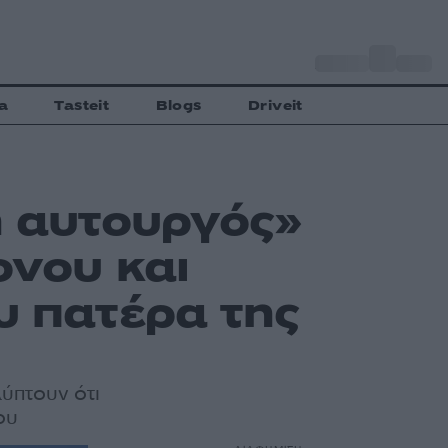
o
Αθήνα
32
C
a
Tasteit
Blogs
Driveit
ή αυτουργός»
ονου και
υ πατέρα της
ύπτουν ότι
ου