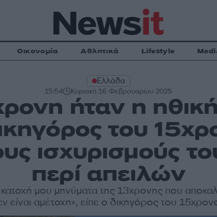
Οικονομία
Αθλητικά
Lifestyle
Medi
Ελλάδα
15:54
Κυριακή 16 Φεβρουαρίου 2025
χρονη ήταν η ηθικ
δικηγόρος του 15χρ
ους ισχυρισμούς το
περί απειλών
 κατοχή μου μηνύματα της 13χρονης που αποκαλ
εν είναι αμέτοχη», είπε ο δικηγόρος του 15χρον