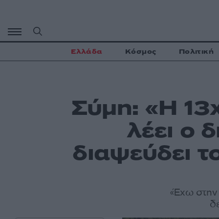
Μετάβαση
σε
περιεχόμενο
Ελλάδα
Κόσμος
Πολιτική
Σύμη: «Η 13
λέει ο 
διαψεύδει τ
«Έχω στην
δ