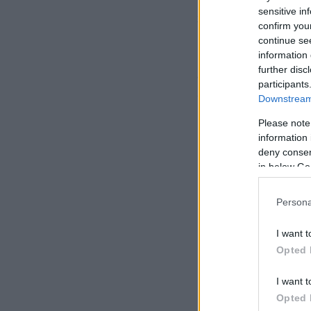
sensitive in
χρειάζονται ειδικ
confirm you
continue se
information 
Μάλιστα, αποκάλυ
further disc
από την 13χρονη»
participants
αναρωτήθηκε πώς τη
Downstream 
Please note
information 
deny consent
in below Go
Persona
I want t
Opted 
I want t
Opted 