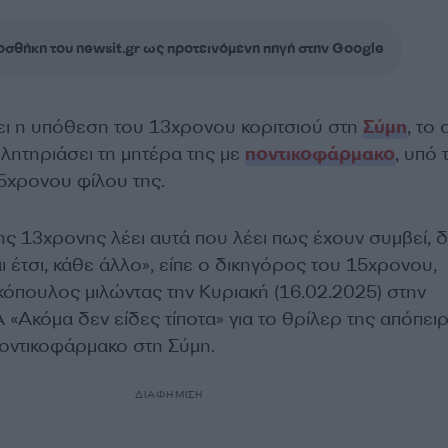
σθήκη του newsit.gr ως προτεινόμενη πηγή στην Google
ει η υπόθεση του 13χρονου κοριτσιού στη
Σύμη
, το
ητηριάσει τη μητέρα της με
ποντικοφάρμακο
, υπό 
5χρονου φίλου της.
της 13χρονης λέει αυτά που λέει πως έχουν συμβεί, 
ναι έτσι, κάθε άλλο», είπε ο δικηγόρος του 15χρονου,
πουλος μιλώντας την Κυριακή (16.02.2025) στην
«Ακόμα δεν είδες τίποτα» για το θρίλερ της απόπει
οντικοφάρμακο στη Σύμη.
ΔΙΑΦΗΜΙΣΗ