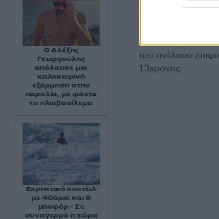
με τον ανήλικο ζητ
του
.
Κλείνοντας, ο δικ
Ο Αλέξης
του ανήλικου επιφυ
Γεωργούλης
13χρονης.
απόλαυσε μια
καλοκαιρινή
εξόρμηση στην
παραλία, με φόντο
το ηλιοβασίλεμα
Εκρηκτικό κοκτέιλ
με 40άρια και 8
μποφόρ - Σε
συναγερμό η χώρα