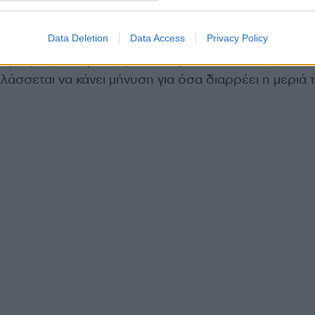
ώντας του επιτακτικά να διακόψει τη σχέση με την 
Data Deletion
Data Access
Privacy Policy
ηγόρος της οικογένειας του 15χρονου είπε πως η πλε
λάσσεται να κάνει μήνυση για όσα διαρρέει η μεριά 