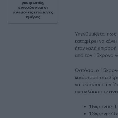
για φωτιές,
ενισχύονται οι
άνεμοι τις επόμενες
ημέρες
Υπενθυμίζεται πως 
καταφέρει να κάνει
ήταν καλή επιρροή γ
από τον 15χρονο ν
Ωστόσο, ο 15χρονο
κατάσταση στα χέρι
να σκοτώσει την ίδι
ανταλλάσσουν
ανα
15χρονος: Τ
13χρονη: Όχ