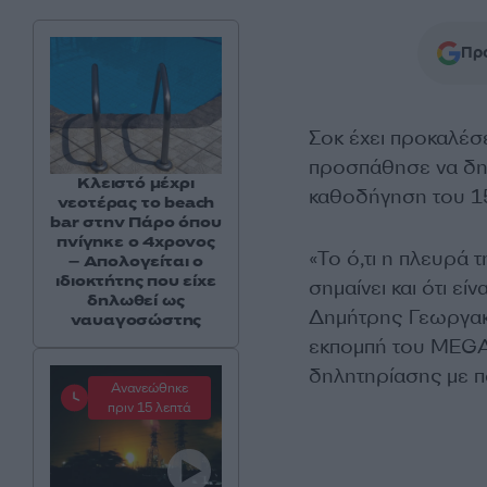
Προ
Σοκ έχει προκαλέσ
προσπάθησε να δηλ
Κλειστό μέχρι
καθοδήγηση του 1
νεοτέρας το beach
bar στην Πάρο όπου
πνίγηκε ο 4χρονος
«Το ό,τι η πλευρά 
– Απολογείται ο
ιδιοκτήτης που είχε
σημαίνει και ότι εί
δηλωθεί ως
Δημήτρης Γεωργακό
ναυαγοσώστης
εκπομπή του MEGA 
δηλητηρίασης με π
Ανανεώθηκε
πριν 15 λεπτά