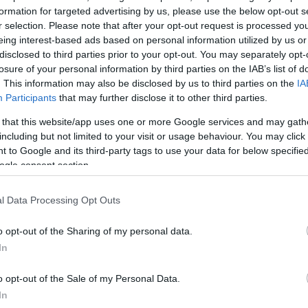
formation for targeted advertising by us, please use the below opt-out s
ή βοήθεια από παιδοψυχολόγους ή παιδοψυχιάτρους»
r selection. Please note that after your opt-out request is processed y
eing interest-based ads based on personal information utilized by us or
disclosed to third parties prior to your opt-out. You may separately opt-
ψε πως
«έχω και εγώ στην κατοχή μου άλλα μηνύμα
losure of your personal information by third parties on the IAB’s list of
, για την οποία υποστήριξε ότι «δεν είναι αμέτοχη» και
. This information may also be disclosed by us to third parties on the
IA
ς μπήκε στο μυαλό να κάνει ό,τι έκανε.
Participants
that may further disclose it to other third parties.
 that this website/app uses one or more Google services and may gath
ΔΙΑΦΗΜΙΣΗ
including but not limited to your visit or usage behaviour. You may click 
 to Google and its third-party tags to use your data for below specifi
ogle consent section.
l Data Processing Opt Outs
o opt-out of the Sharing of my personal data.
In
o opt-out of the Sale of my Personal Data.
In