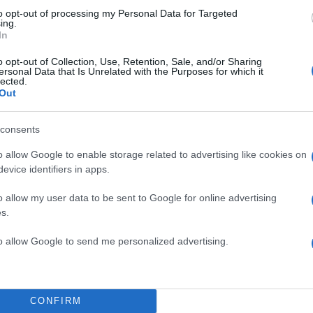
to opt-out of processing my Personal Data for Targeted
ing.
In
o opt-out of Collection, Use, Retention, Sale, and/or Sharing
ersonal Data that Is Unrelated with the Purposes for which it
lected.
Out
consents
o allow Google to enable storage related to advertising like cookies on
evice identifiers in apps.
o allow my user data to be sent to Google for online advertising
s.
to allow Google to send me personalized advertising.
του πατέρα της 13χρονης ότι ο 15χρονος τον έχει
το αντίθετο έχει γίνει, δηλαδή ότι
ο γονέας επικοινώ
CONFIRM