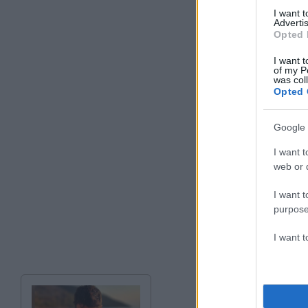
I want 
Advertis
Opted 
I want t
of my P
was col
Opted 
Google 
I want t
web or d
I want t
purpose
I want 
Για τον ισχυρισμό 
απειλήσει, λέει ότι 