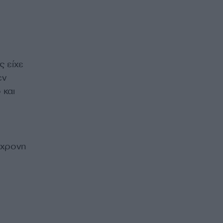
ς είχε
εν
 και
3χρονη