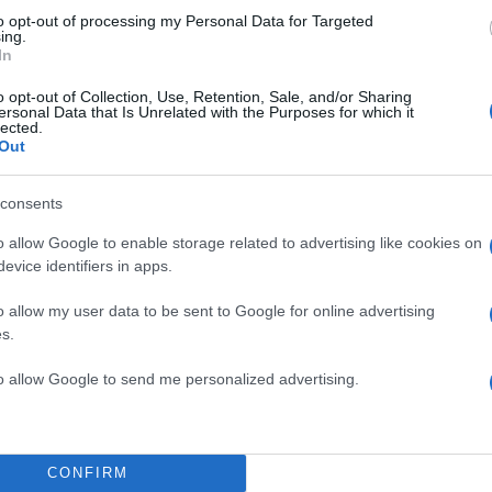
to opt-out of processing my Personal Data for Targeted
ing.
In
o opt-out of Collection, Use, Retention, Sale, and/or Sharing
ersonal Data that Is Unrelated with the Purposes for which it
lected.
Out
consents
o allow Google to enable storage related to advertising like cookies on
evice identifiers in apps.
o allow my user data to be sent to Google for online advertising
s.
to allow Google to send me personalized advertising.
CONFIRM