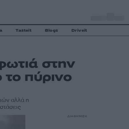
o
Αθήνα
27
C
a
Tasteit
Blogs
Driveit
φωτιά στην
 το πύρινο
ιών αλλά η
αστάσεις
ΔΙΑΦΗΜΙΣΗ