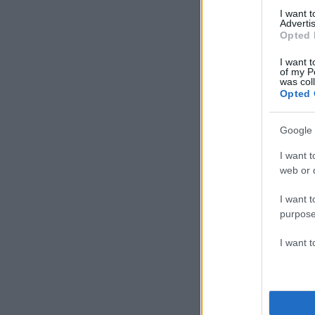
I want 
Advertis
Opted 
I want t
of my P
was col
Opted 
Google 
I want t
web or d
I want t
purpose
I want 