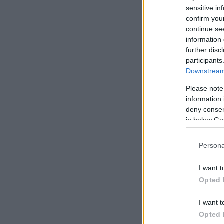
sensitive in
confirm you
continue se
information 
further disc
participants
Downstream 
Please note
information 
deny consent
in below Go
Για την κατάσβεσή
Persona
τέσσερις ομάδες 
I want t
Opted 
I want t
Opted 