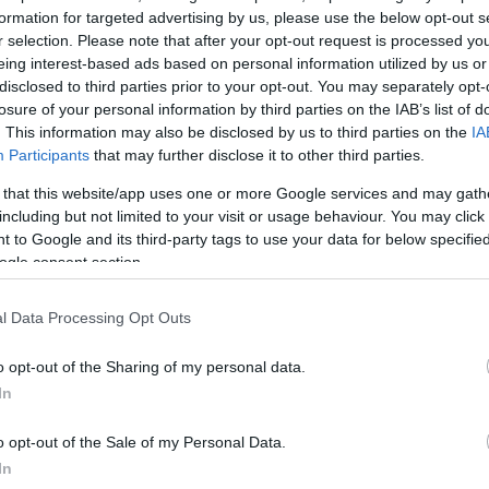
formation for targeted advertising by us, please use the below opt-out s
r selection. Please note that after your opt-out request is processed y
eing interest-based ads based on personal information utilized by us or
disclosed to third parties prior to your opt-out. You may separately opt-
losure of your personal information by third parties on the IAB’s list of
. This information may also be disclosed by us to third parties on the
IA
Participants
that may further disclose it to other third parties.
 that this website/app uses one or more Google services and may gath
including but not limited to your visit or usage behaviour. You may click 
 to Google and its third-party tags to use your data for below specifi
ogle consent section.
 της κινητοποιήθηκαν 72 πυροσβέστες με 18 οχήματα 
l Data Processing Opt Outs
πεζοπόρων τμημάτων.
o opt-out of the Sharing of my personal data.
ΔΙΑΦΗΜΙΣΗ
In
o opt-out of the Sale of my Personal Data.
In