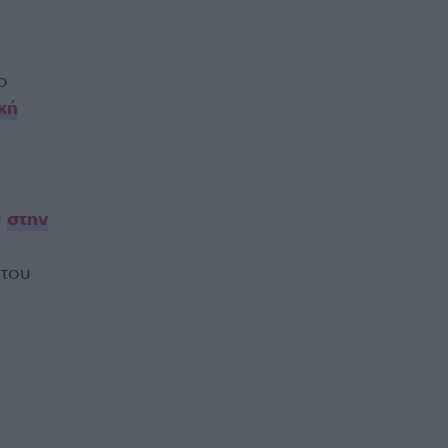
ο
κή
υ
στην
 του