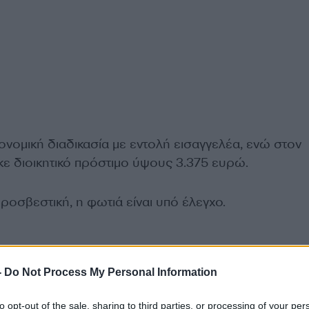
νομική διαδικασία με εντολή εισαγγελέα, ενώ στον
ε διοικητικό πρόστιμο ύψους 3.375 ευρώ.
οσβεστική, η φωτιά είναι υπό έλεγχο.
-
Do Not Process My Personal Information
to opt-out of the sale, sharing to third parties, or processing of your per