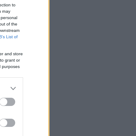
ection to
ou may
 personal
out of the
 downstream
B’s List of
er and store
to grant or
ed purposes
και