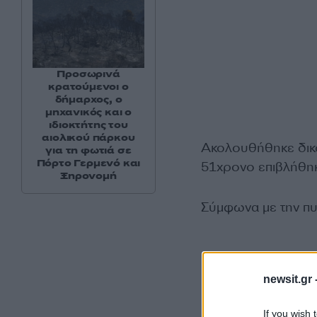
Προσωρινά
κρατούμενοι ο
δήμαρχος, ο
μηχανικός και ο
ιδιοκτήτης του
αιολικού πάρκου
Ακολουθήθηκε δικο
για τη φωτιά σε
Πόρτο Γερμενό και
51χρονο επιβλήθηκ
Ξηρονομή
Σύμφωνα με την πυρ
newsit.gr 
If you wish 