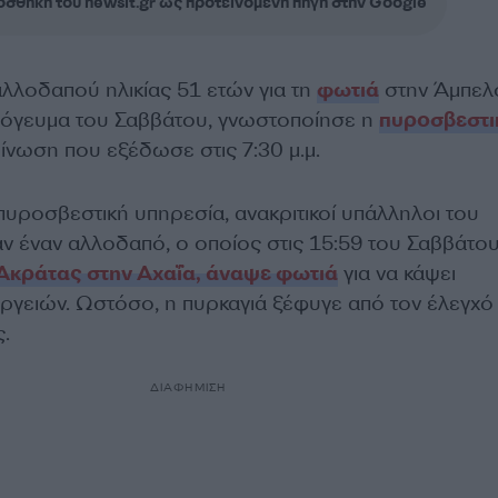
σθήκη του newsit.gr ως προτεινόμενη πηγή στην Google
λλοδαπού ηλικίας 51 ετών για τη
φωτιά
στην Άμπελ
απόγευμα του Σαββάτου, γνωστοποίησε η
πυροσβεστι
ίνωση που εξέδωσε στις 7:30 μ.μ.
υροσβεστική υπηρεσία, ανακριτικοί υπάλληλοι του
 έναν αλλοδαπό, ο οποίος στις 15:59 του Σαββάτο
Ακράτας στην Αχαΐα, άναψε φωτιά
για να κάψει
εργειών. Ωστόσο, η πυρκαγιά ξέφυγε από τον έλεγχό
ς.
ΔΙΑΦΗΜΙΣΗ