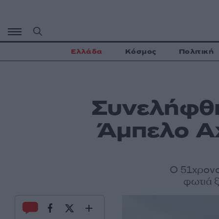
Μετάβαση
σε
περιεχόμενο
Ελλάδα
Κόσμος
Πολιτική
Συνελήφθη
Άμπελο Αχ
Ο 51χρονο
φωτιά ξ