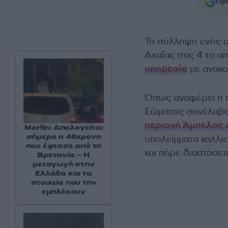
Προ
Τη σύλληψη ενός α
Αχαΐας στις 4 το 
υπηρεσία
με ανακο
Όπως αναφέρει η π
Σώματος συνέλαβαν
περιοχή Άμπελος 
Marfin: Απολογείται
σήμερα η 46χρονη
υπολείμματα καλλι
που έφτασε από τη
και πήρε διαστάσει
Βρετανία – Η
μεταγωγή στην
Ελλάδα και τα
στοιχεία που την
εμπλέκουν