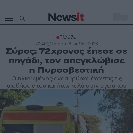
Μετάβαση
σε
o
33
περιεχόμενο
Ελλάδα
20:40
Τετάρτη 8 Ιουλίου 2026
Σύρος: 72χρονος έπεσε σε
πηγάδι, τον απεγκλώβισε
η Πυροσβεστική
Ο ηλικιωμένος ανασύρθηκε έχοντας τις
αισθήσεις του και ήταν καλά στην υγεία του