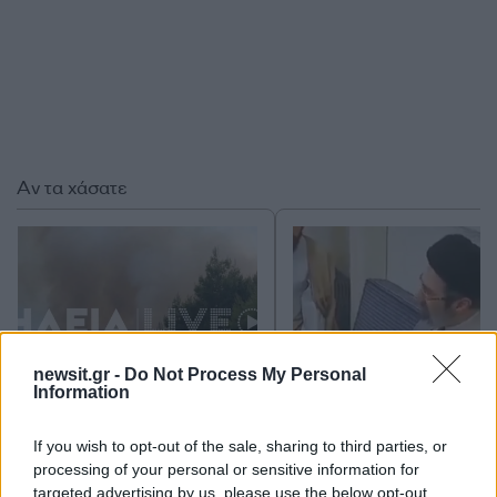
Αν τα χάσατε
newsit.gr -
Do Not Process My Personal
Information
Φωτιά στο Μουζάκι Ηλείας
Νέο βίντεο με τον
If you wish to opt-out of the sale, sharing to third parties, or
- Μεγάλη κινητοποίηση της
Μοτζτάμπα Χαμενεΐ 
Πυροσβεστικής σε δασική
φουντώνουν οι φήμες 
processing of your personal or sensitive information for
έκταση με πεύκα, πριν την
το αν βρίσκεται στη 
targeted advertising by us, please use the below opt-out