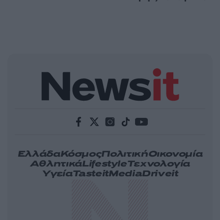
Ελλάδα
Κόσμος
Πολιτική
Οικονομία
Αθλητικά
Lifestyle
Τεχνολογία
Υγεία
Tasteit
Media
Driveit