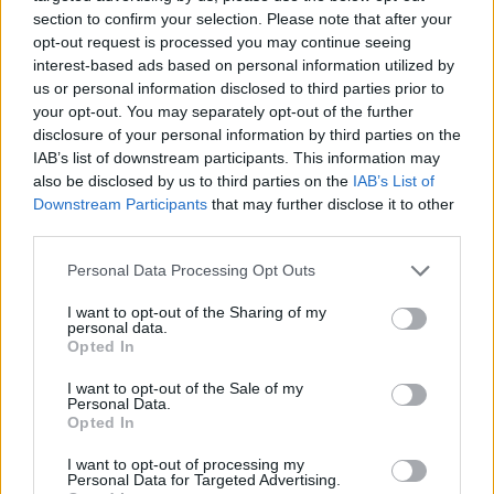
είσοδο του χωριού
section to confirm your selection. Please note that after your
opt-out request is processed you may continue seeing
interest-based ads based on personal information utilized by
Σχόλια
us or personal information disclosed to third parties prior to
your opt-out. You may separately opt-out of the further
disclosure of your personal information by third parties on the
IAB’s list of downstream participants. This information may
also be disclosed by us to third parties on the
IAB’s List of
Downstream Participants
that may further disclose it to other
Σχολίασε εδώ
third parties.
Please note that this website/app uses one or more Google
Personal Data Processing Opt Outs
50 /50
services and may gather and store information including but
not limited to your visit or usage behaviour. You may click to
I want to opt-out of the Sharing of my
personal data.
grant or deny consent to Google and its third-party tags to
Opted In
use your data for below specified purposes in below Google
consent section.
I want to opt-out of the Sale of my
Personal Data.
2000 /2000
Opted In
Υποβολή σχολίου
I want to opt-out of processing my
Personal Data for Targeted Advertising.