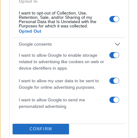
Opted In
Όροι Χρήσης
. Το site προστατεύεται από reCAPTCHA, ισχύουν
Πολιτική Απορρήτου
&
Όροι Χρήσης
της Google.
I want to opt-out of Collection, Use,
Ελλάδα
Retention, Sale, and/or Sharing of my
Personal Data that Is Unrelated with the
ΠΗΓΑΔΙ
ΠΥΡΟΣΒΕΣΤΙΚΗ
ΣΥΡΟΣ
Purposes for which it was collected.
Opted Out
Share:
Google consents
Ακολουθήστε το Νewsit.gr στο
Google News
και
I want to allow Google to enable storage
ενημερωθείτε πρώτοι για όλη την ειδησεογραφία και τα
related to advertising like cookies on web or
τελευταία νέα
της ημέρας
device identifiers in apps.
I want to allow my user data to be sent to
Google for online advertising purposes.
I want to allow Google to send me
Πιο δημοφιλή
personalized advertising.
1
Κωνσταντίνος Αργυρός και Αλεξάνδρα
Νίκα κάνουν διακοπές με πολυτελές γιοτ
με τα δύο παιδιά τους
CONFIRM
Ελίζαμπεθ Ελέτσι και Νεκτάριος Λεμονίδης