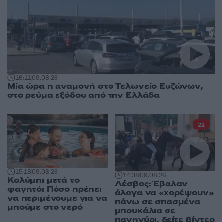
16:11
09.08.26
Μία ώρα η αναμονή στο Τελωνείο Ευζώνων,
στο ρεύμα εξόδου από την Ελλάδα
22
15:18
09.08.26
14:38
09.08.26
Κολύμπι μετά το
Λέσβος: Έβαλαν
φαγητό: Πόσο πρέπει
άλογα να «χορέψουν»
να περιμένουμε για να
πάνω σε σπασμένα
μπούμε στο νερό
μπουκάλια σε
πανηγύρι, δείτε βίντεο