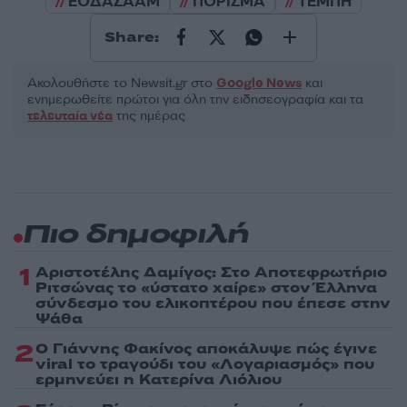
ΕΟΔΑΣΑΑΜ
ΠΟΡΙΣΜΑ
ΤΕΜΠΗ
Share:
Ακολουθήστε το Νewsit.gr στο
Google News
και
ενημερωθείτε πρώτοι για όλη την ειδησεογραφία και τα
τελευταία νέα
της ημέρας
Πιο δημοφιλή
1
Αριστοτέλης Δαμίγος: Στο Αποτεφρωτήριο
Ριτσώνας το «ύστατο χαίρε» στον Έλληνα
σύνδεσμο του ελικοπτέρου που έπεσε στην
Ψάθα
2
Ο Γιάννης Φακίνος αποκάλυψε πώς έγινε
viral το τραγούδι του «Λογαριασμός» που
ερμηνεύει η Κατερίνα Λιόλιου