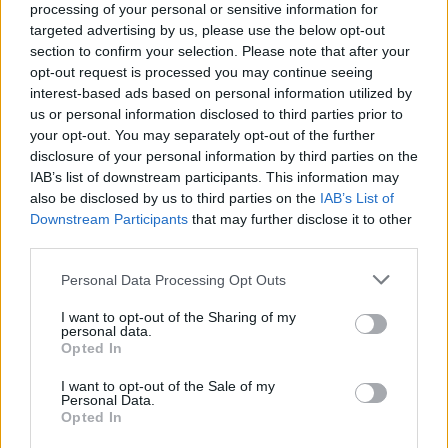
processing of your personal or sensitive information for
targeted advertising by us, please use the below opt-out
Δύο ξεχωριστές πυρκαγιές συνεχίζουν να καίνε
section to confirm your selection. Please note that after your
στο επίπεδο του εδάφους αφού οι πύρινες
opt-out request is processed you may continue seeing
interest-based ads based on personal information utilized by
σφαίρες του 1ου και 2ου σταδίου έχουν σβήσει,
us or personal information disclosed to third parties prior to
υποδεικνύοντας την έναρξη ενός νέου, τρίτου
your opt-out. You may separately opt-out of the further
σταδίου.
disclosure of your personal information by third parties on the
IAB’s list of downstream participants. This information may
also be disclosed by us to third parties on the
IAB’s List of
Η φωτιά φαίνεται να καίει έντονα, κοντά στις
Downstream Participants
that may further disclose it to other
μηχανές της εμπορευματικής αμαξοστοιχίας, για
third parties.
περίπου 30 δευτερόλεπτα. Μετά από αυτό,
Please note that this website/app uses one or more Google
Personal Data Processing Opt Outs
συνεχίζει για άγνωστο χρονικό διάστημα να καίει
services and may gather and store information including but
not limited to your visit or usage behaviour. You may click to
I want to opt-out of the Sharing of my
με μικρότερες φλόγες που φαίνονται από τα
personal data.
grant or deny consent to Google and its third-party tags to
βίντεο των επιβατών, αλλά όχι αρκετά μεγάλες
Opted In
use your data for below specified purposes in below Google
για να καταγραφούν από τις απομακρυσμένες
consent section.
I want to opt-out of the Sale of my
κάμερες που βλέπουν τη σκηνή. Τα αποδεικτικά
Personal Data.
Opted In
στοιχεία βίντεο δείχνουν ισχυρότερες φλόγες