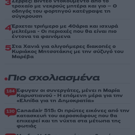
3
Σέρρες: Βίντεο ντοκουμέντο από το
τροχαίο με νεκρούς μητέρα και γιο – Ο
οδηγός του φορτηγού κατέγραψε τη
σύγκρουση
4
Έρχεται τριήμερο με 40άρια και ισχυρά
μελτέμια - Οι περιοχές που θα είναι πιο
έντονα τα φαινόμενα
5
Στα Χανιά για ολιγοήμερες διακοπές ο
Κυριάκος Μητσοτάκης με την σύζυγό του
Μαρέβα
Πιο σχολιασμένα
Έφυγαν οι συνεργάτες, μένει η Μαρία
184
Καρυστιανού - Η επόμενη μέρα για την
«Ελπίδα για τη Δημοκρατία»
Canadair 515: Οι πρώτες εικόνες από την
130
κατασκευή του αεροσκάφους που θα
επιχειρεί και τη νύχτα στα μέτωπα της
φωτιάς