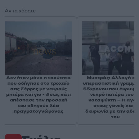
Αν τα χάσατε
Δεν ήταν μόνο η ταχύτητα
Μυστράς: Αλλαγή στ
που οδήγησε στο τροχαίο
υπερασπιστική γραμμή
στις Σέρρες με νεκρούς
55χρονου που έκρυψε
μητέρα και γιο - «Ίσως κάτι
νεκρό πατέρα του σ
απέσπασε την προσοχή
καταψύκτη – Η αγά
του οδηγού» λέει
στους γονείς και η
πραγματογνώμονας
διαφωνία με την αδε
του