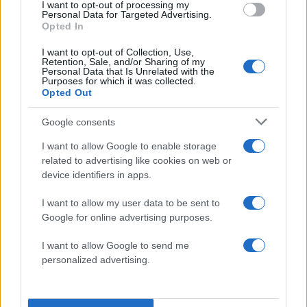
για 20 δευτερόλεπτα και στη συνέχεια μείωση
I want to opt-out of processing my
Personal Data for Targeted Advertising.
του μεγέθους της φλόγας που κρύβει τη φωτιά
Opted In
από το οπτικό πεδίο, οπότε δεν είναι δυνατόν να
I want to opt-out of Collection, Use,
εκτιμηθεί με ακρίβεια η διάρκεια αυτής της
Retention, Sale, and/or Sharing of my
Personal Data that Is Unrelated with the
πυρκαγιάς.
Purposes for which it was collected.
Opted Out
Είναι πολύ πιθανό ότι αυτή η πυρκαγιά σε κάποιο
Google consents
σημείο θερμαίνει το λάδι σιλικόνης μέσα στον
I want to allow Google to enable storage
μετασχηματιστή της πρώτης εμπορευματικής
related to advertising like cookies on web or
ατμομηχανής 120-022 και μικρότερες ποσότητες
device identifiers in apps.
λαδιού σιλικόνης έχουν ήδη χυθεί στην περιοχή
I want to allow my user data to be sent to
και μια επιπλέον ποσότητα αποστραγγίζεται από
Google for online advertising purposes.
τις ρωγμές της θήκης του μετασχηματιστή. Αυτό
I want to allow Google to send me
δημιουργεί μια μικρότερη δευτερογενή φωτιά
personalized advertising.
του ελαίου σιλικόνης που μπορεί να
παρατηρηθεί σε βίντεο επιβατών 20-30 λεπτά
μετά τη σύγκρουση και η θέση και το μέγεθός