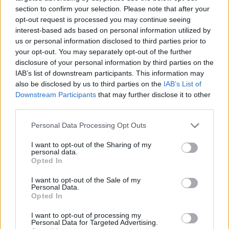
ενέργειες όλων των εμπλεκόμενων υπηρεσιών,
section to confirm your selection. Please note that after your
σε επιχειρησιακή συνεργασία με το
opt-out request is processed you may continue seeing
EUROCONTROL. Η Ομάδα βρισκόταν σε διαρκή
interest-based ads based on personal information utilized by
us or personal information disclosed to third parties prior to
συντονισμό και με τις υπηρεσίες εσωτερικής
your opt-out. You may separately opt-out of the further
ασφάλειας καθώς και με τις ένοπλες δυνάμεις».
disclosure of your personal information by third parties on the
IAB’s list of downstream participants. This information may
also be disclosed by us to third parties on the
IAB’s List of
«Η κανονικότητα στις συχνότητες και τις
Downstream Participants
that may further disclose it to other
τηλεπικοινωνίες επανήλθε ξαφνικά λες και
third parties.
κάποιος πάτησε ένα κουμπί και
Please note that this website/app uses one or more Google
Personal Data Processing Opt Outs
απελευθερώθηκαν» λέει στα Νέα ο
services and may gather and store information including but
Κωνσταντίνος Κανδεράκης, έμπειρος
not limited to your visit or usage behaviour. You may click to
I want to opt-out of the Sharing of my
personal data.
ηλεκτρονικός της ΥΠΑ και πρόεδρος της
grant or deny consent to Google and its third-party tags to
Opted In
use your data for below specified purposes in below Google
Ένωσης Ηλεκτρονικών Μηχανικών και
consent section.
I want to opt-out of the Sale of my
Ασφάλειας Εναέριας Κυκλοφορίας.
Personal Data.
Opted In
Ο ίδιος πρόσθεσε πως το όλο πρόβλημα
I want to opt-out of processing my
Personal Data for Targeted Advertising.
προήλθε από κάποιον «
εξωγενή παράγοντα,