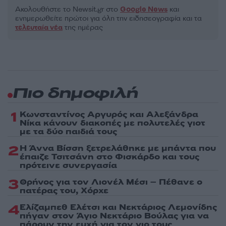
Ακολουθήστε το Νewsit.gr στο
Google News
και
ενημερωθείτε πρώτοι για όλη την ειδησεογραφία και τα
τελευταία νέα
της ημέρας
Πιο δημοφιλή
1
Κωνσταντίνος Αργυρός και Αλεξάνδρα
Νίκα κάνουν διακοπές με πολυτελές γιοτ
με τα δύο παιδιά τους
2
Η Άννα Βίσση ξετρελάθηκε με μπάντα που
έπαιζε Τσιτσάνη στο Φισκάρδο και τους
πρότεινε συνεργασία
3
Θρήνος για τον Λιονέλ Μέσι – Πέθανε ο
πατέρας του, Χόρχε
4
Ελίζαμπεθ Ελέτσι και Νεκτάριος Λεμονίδης
πήγαν στον Άγιο Νεκτάριο Βούλας για να
πάρουν την ευχή για τον γιο τους