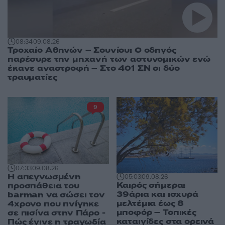
08:34
09.08.26
Τροχαίο Αθηνών – Σουνίου: Ο οδηγός
παρέσυρε την μηχανή των αστυνομικών ενώ
έκανε αναστροφή – Στο 401 ΣΝ οι δύο
τραυματίες
9
07:33
09.08.26
Η απεγνωσμένη
05:03
09.08.26
Καιρός σήμερα:
προσπάθεια του
39άρια και ισχυρά
barman να σώσει τον
μελτέμια έως 8
4χρονο που πνίγηκε
μποφόρ – Τοπικές
σε πισίνα στην Πάρο -
καταιγίδες στα ορεινά
Πώς έγινε η τραγωδία