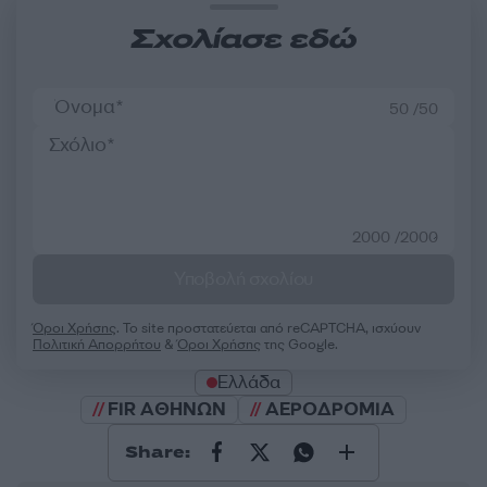
Σχολίασε εδώ
50 /50
2000 /2000
Υποβολή σχολίου
Όροι Χρήσης
. Το site προστατεύεται από reCAPTCHA, ισχύουν
Πολιτική Απορρήτου
&
Όροι Χρήσης
της Google.
Ελλάδα
FIR ΑΘΗΝΩΝ
ΑΕΡΟΔΡΟΜΙΑ
Share: