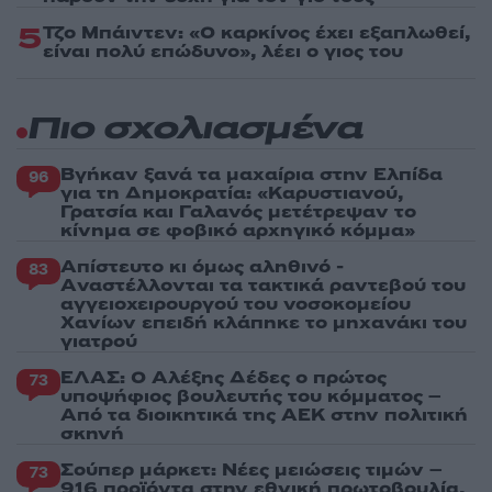
5
Τζο Μπάιντεν: «Ο καρκίνος έχει εξαπλωθεί,
είναι πολύ επώδυνο», λέει ο γιος του
Πιο σχολιασμένα
Βγήκαν ξανά τα μαχαίρια στην Ελπίδα
96
για τη Δημοκρατία: «Καρυστιανού,
Γρατσία και Γαλανός μετέτρεψαν το
κίνημα σε φοβικό αρχηγικό κόμμα»
Απίστευτο κι όμως αληθινό -
83
Aναστέλλονται τα τακτικά ραντεβού του
αγγειοχειρουργού του νοσοκομείου
Χανίων επειδή κλάπηκε το μηχανάκι του
γιατρού
ΕΛΑΣ: Ο Αλέξης Δέδες ο πρώτος
73
υποψήφιος βουλευτής του κόμματος –
Από τα διοικητικά της ΑΕΚ στην πολιτική
σκηνή
Σούπερ μάρκετ: Νέες μειώσεις τιμών –
73
916 προϊόντα στην εθνική πρωτοβουλία,