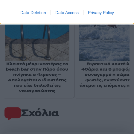
Data Deletion
Data Access
Privacy Policy
Κλειστό μέχρι νεοτέρας το
Εκρηκτικό κοκτέιλ μ
beach bar στην Πάρο όπου
40άρια και 8 μποφόρ -
πνίγηκε ο 4χρονος –
συναγερμό η χώρα γ
Απολογείται ο ιδιοκτήτης
φωτιές, ενισχύονται 
που είχε δηλωθεί ως
άνεμοι τις επόμενες ημ
ναυαγοσώστης
Σχόλια