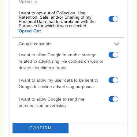
Opted In
που θα πρέπει οπωσδήποτε να διερευνηθεί και
I want to opt-out of Collection, Use,
να εντοπιστεί, και όχι από το εσωτερικό της ΥΠΑ,
Retention, Sale, and/or Sharing of my
Personal Data that Is Unrelated with the
της οποίας τα συστήματα άντεξαν στον μεγάλο
Purposes for which it was collected.
Opted Out
όγκο πληροφορίας που δέχτηκαν».
ΔΙΑΦΗΜΙΣΗ
Google consents
I want to allow Google to enable storage
related to advertising like cookies on web or
device identifiers in apps.
I want to allow my user data to be sent to
Google for online advertising purposes.
I want to allow Google to send me
personalized advertising.
CONFIRM
Αν τα χάσατε