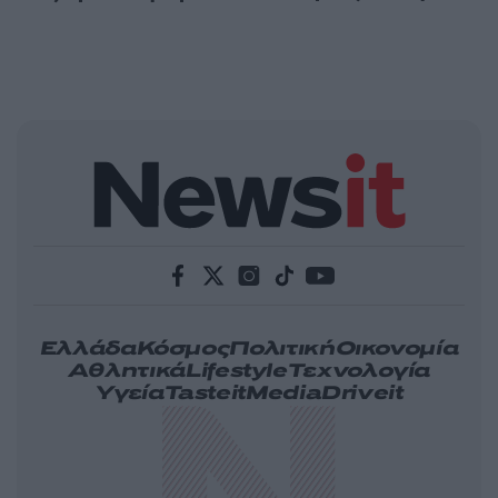
Ελλάδα
Κόσμος
Πολιτική
Οικονομία
Αθλητικά
Lifestyle
Τεχνολογία
Υγεία
Tasteit
Media
Driveit