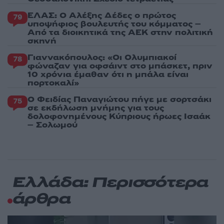
ΕΛΑΣ: Ο Αλέξης Δέδες ο πρώτος
79
υποψήφιος βουλευτής του κόμματος –
Από τα διοικητικά της ΑΕΚ στην πολιτική
σκηνή
Γιαννακόπουλος: «Οι Ολυμπιακοί
78
φώναζαν για οφσάιντ στο μπάσκετ, πριν
10 χρόνια έμαθαν ότι η μπάλα είναι
πορτοκαλί»
Ο Φειδίας Παναγιώτου πήγε με σορτσάκι
75
σε εκδήλωση μνήμης για τους
δολοφονημένους Κύπριους ήρωες Ισαάκ
– Σολωμού
Ελλάδα: Περισσότερα
άρθρα