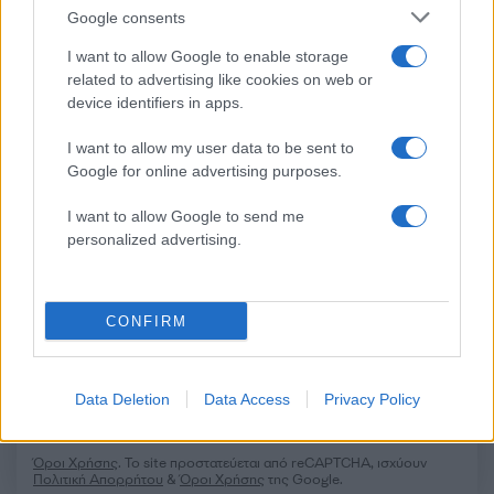
Google consents
Σχόλια
I want to allow Google to enable storage
related to advertising like cookies on web or
device identifiers in apps.
I want to allow my user data to be sent to
Σχολίασε εδώ
Google for online advertising purposes.
I want to allow Google to send me
personalized advertising.
50 /50
CONFIRM
2000 /2000
Data Deletion
Data Access
Privacy Policy
Υποβολή σχολίου
Όροι Χρήσης
. Το site προστατεύεται από reCAPTCHA, ισχύουν
Πολιτική Απορρήτου
&
Όροι Χρήσης
της Google.