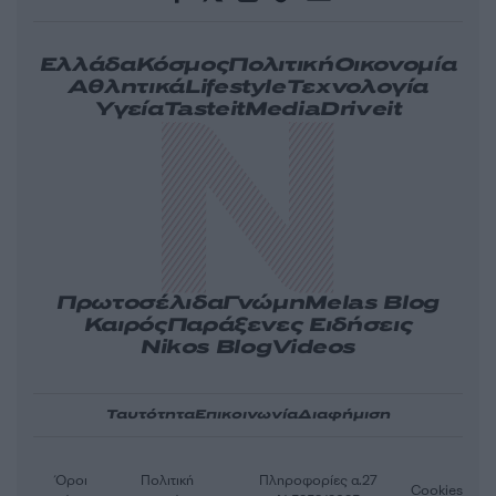
Ελλάδα
Κόσμος
Πολιτική
Οικονομία
Αθλητικά
Lifestyle
Τεχνολογία
Υγεία
Tasteit
Media
Driveit
Πρωτοσέλιδα
Γνώμη
Melas Blog
Καιρός
Παράξενες Ειδήσεις
Nikos Blog
Videos
Ταυτότητα
Επικοινωνία
Διαφήμιση
Όροι
Πολιτική
Πληροφορίες α.27
Cookies