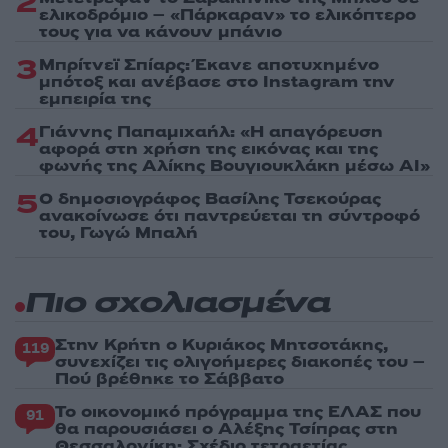
2
ελικοδρόμιο – «Πάρκαραν» το ελικόπτερο
τους για να κάνουν μπάνιο
3
Μπρίτνεϊ Σπίαρς: Έκανε αποτυχημένο
μπότοξ και ανέβασε στο Instagram την
εμπειρία της
4
Γιάννης Παπαμιχαήλ: «Η απαγόρευση
αφορά στη χρήση της εικόνας και της
φωνής της Αλίκης Βουγιουκλάκη μέσω AI»
5
Ο δημοσιογράφος Βασίλης Τσεκούρας
ανακοίνωσε ότι παντρεύεται τη σύντροφό
του, Γωγώ Μπαλή
Πιο σχολιασμένα
Στην Κρήτη ο Κυριάκος Μητσοτάκης,
119
συνεχίζει τις ολιγοήμερες διακοπές του –
Πού βρέθηκε το Σάββατο
Το οικονομικό πρόγραμμα της ΕΛΑΣ που
91
θα παρουσιάσει ο Αλέξης Τσίπρας στη
Θεσσαλονίκη: Σχέδιο τετραετίας