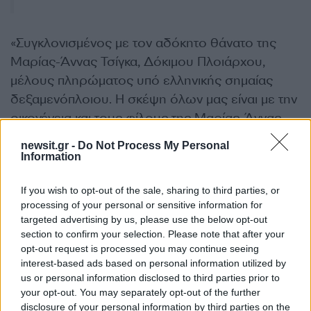
«Συγκλονισμένος με τον αδόκητο θάνατο της
Μαρίας-Άννας Τσίγκα, Δόκιμου Πλοιάρχου,
μέλους πληρώματος υπό ελληνικής σημαίας
δεξαμενόπλοιου. Η σκέψη όλων μας είναι με την
οικογένεια και τους φίλους της Μαρίας-Άννας.
Ειλικρινή συλλυπητήρια», αναφέρει
newsit.gr -
Do Not Process My Personal
χαρακτηριστικά
Information
ΔΙΑΦΗΜΙΣΗ
If you wish to opt-out of the sale, sharing to third parties, or
processing of your personal or sensitive information for
targeted advertising by us, please use the below opt-out
section to confirm your selection. Please note that after your
opt-out request is processed you may continue seeing
interest-based ads based on personal information utilized by
us or personal information disclosed to third parties prior to
your opt-out. You may separately opt-out of the further
disclosure of your personal information by third parties on the