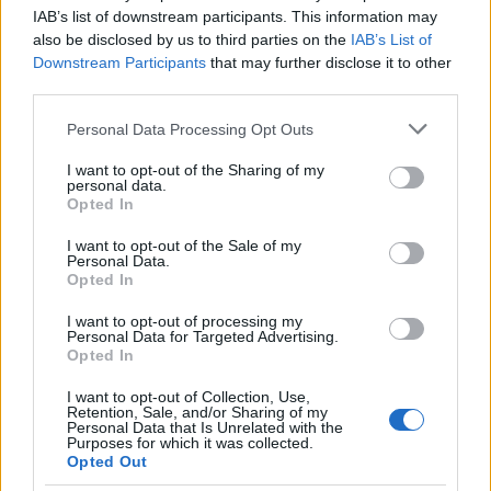
IAB’s list of downstream participants. This information may
also be disclosed by us to third parties on the
IAB’s List of
Downstream Participants
that may further disclose it to other
third parties.
Please note that this website/app uses one or more Google
Αν τα χάσατε
Personal Data Processing Opt Outs
services and may gather and store information including but
not limited to your visit or usage behaviour. You may click to
I want to opt-out of the Sharing of my
personal data.
grant or deny consent to Google and its third-party tags to
Opted In
use your data for below specified purposes in below Google
consent section.
I want to opt-out of the Sale of my
Personal Data.
Opted In
I want to opt-out of processing my
Personal Data for Targeted Advertising.
Opted In
Φωτιά στον Κουβαρά
Η Μαρία Καρυστιαν
Αττικής – Μήνυμα του 112
απαντά για τις μαζικ
I want to opt-out of Collection, Use,
για εκκένωση του Αγίου
αποχωρήσεις: Είχαμ
Retention, Sale, and/or Sharing of my
Στυλιανού προς Καλύβια
αντιληφθεί το παρακίν
Personal Data that Is Unrelated with the
ο Θανάσης Αυγερινός 
Purposes for which it was collected.
προσέγγισε
Opted Out