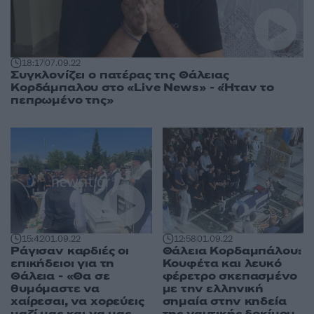
18:17
07.09.22
Συγκλονίζει ο πατέρας της Θάλειας
Κορδάμπαλου στο «Live News» - «Ήταν το
πεπρωμένο της»
15:42
01.09.22
12:58
01.09.22
Ράγισαν καρδιές οι
Θάλεια Κορδαμπάλου:
επικήδειοι για τη
Κουφέτα και λευκό
Θάλεια - «Θα σε
φέρετρο σκεπασμένο
θυμόμαστε να
με την ελληνική
χαίρεσαι, να χορεύεις
σημαία στην κηδεία
μαζί μας και να μας
της ναυτικής δοκίμου