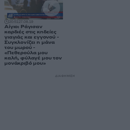
20:51
27.08.19
Αίγιο: Ράγισαν
καρδιές στις κηδείες
γιαγιάς και εγγονού -
Συγκλονίζει η μάνα
του μωρού -
«Πεθερούλα μου
καλή, φύλαγέ μου τον
μονάκριβό μου»
ΔΙΑΦΗΜΙΣΗ