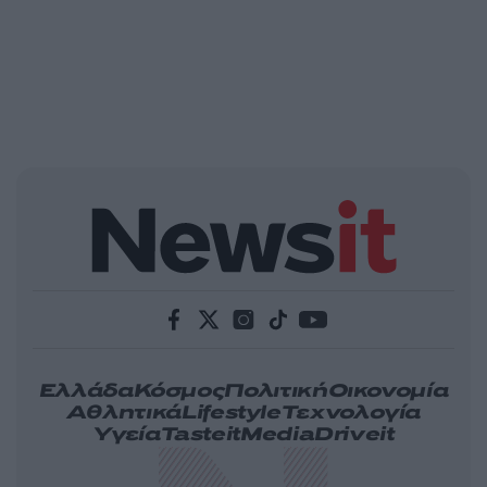
Ελλάδα
Κόσμος
Πολιτική
Οικονομία
Αθλητικά
Lifestyle
Τεχνολογία
Υγεία
Tasteit
Media
Driveit