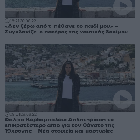
18:21
30.08.22
«Δεν ξέρω από τι πέθανε το παιδί μου» –
Συγκλονίζει ο πατέρας της ναυτικής δοκίμου
09:14
26.08.22
Θάλεια Κορδαμπάλου: Δηλητηρίαση το
επικρατέστερο αίτιο για τον θάνατο της
19χρονης – Νέα στοιχεία και μαρτυρίες