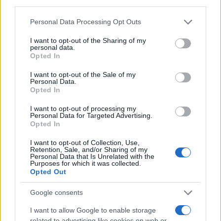
third parties.
Please note that this website/app uses one or more Google
Personal Data Processing Opt Outs
services and may gather and store information including but
not limited to your visit or usage behaviour. You may click to
I want to opt-out of the Sharing of my
personal data.
grant or deny consent to Google and its third-party tags to
Opted In
use your data for below specified purposes in below Google
consent section.
I want to opt-out of the Sale of my
Personal Data.
Opted In
I want to opt-out of processing my
Personal Data for Targeted Advertising.
Opted In
10:44
01.09.22
I want to opt-out of Collection, Use,
Θάλεια Κορδαμπάλου: «Ίσως να μην μάθουμε
Retention, Sale, and/or Sharing of my
την αλήθεια» - Σπαρακτικές σκηνές λίγο πριν
Personal Data that Is Unrelated with the
την κηδεία της ναυτικής δοκίμου
Purposes for which it was collected.
Opted Out
Google consents
I want to allow Google to enable storage
related to advertising like cookies on web or