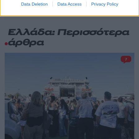
Data Deletion
Data Access
Privacy Policy
Ελλάδα: Περισσότερα
άρθρα
7