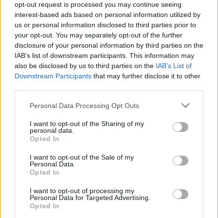
opt-out request is processed you may continue seeing
interest-based ads based on personal information utilized by
us or personal information disclosed to third parties prior to
your opt-out. You may separately opt-out of the further
Πιο δημοφιλή
disclosure of your personal information by third parties on the
IAB’s list of downstream participants. This information may
1
Κωνσταντίνος Αργυρός και Αλεξάνδρα
also be disclosed by us to third parties on the
IAB’s List of
Νίκα κάνουν διακοπές με πολυτελές γιοτ
Downstream Participants
that may further disclose it to other
με τα δύο παιδιά τους
third parties.
2
Η Άννα Βίσση ξετρελάθηκε με μπάντα που
Please note that this website/app uses one or more Google
έπαιζε Τσιτσάνη στο Φισκάρδο και τους
Personal Data Processing Opt Outs
services and may gather and store information including but
πρότεινε συνεργασία
not limited to your visit or usage behaviour. You may click to
I want to opt-out of the Sharing of my
3
Θρήνος για τον Λιονέλ Μέσι – Πέθανε ο
personal data.
grant or deny consent to Google and its third-party tags to
πατέρας του, Χόρχε
Opted In
use your data for below specified purposes in below Google
4
Ελίζαμπεθ Ελέτσι και Νεκτάριος Λεμονίδης
consent section.
I want to opt-out of the Sale of my
πήγαν στον Άγιο Νεκτάριο Βούλας για να
Personal Data.
πάρουν την ευχή για τον γιο τους
Opted In
5
Τζο Μπάιντεν: «Ο καρκίνος έχει εξαπλωθεί,
I want to opt-out of processing my
είναι πολύ επώδυνο», λέει ο γιος του
Personal Data for Targeted Advertising.
Opted In