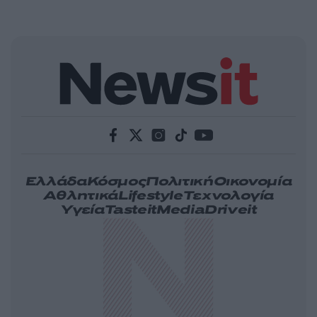
Ελλάδα
Κόσμος
Πολιτική
Οικονομία
Αθλητικά
Lifestyle
Τεχνολογία
Υγεία
Tasteit
Media
Driveit