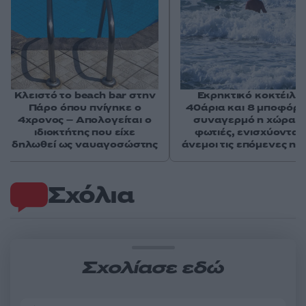
Κλειστό το beach bar στην
Εκρηκτικό κοκτέιλ μ
Πάρο όπου πνίγηκε ο
40άρια και 8 μποφόρ -
4χρονος – Απολογείται ο
συναγερμό η χώρα γ
ιδιοκτήτης που είχε
φωτιές, ενισχύονται 
δηλωθεί ως ναυαγοσώστης
άνεμοι τις επόμενες ημ
Σχόλια
Σχολίασε εδώ