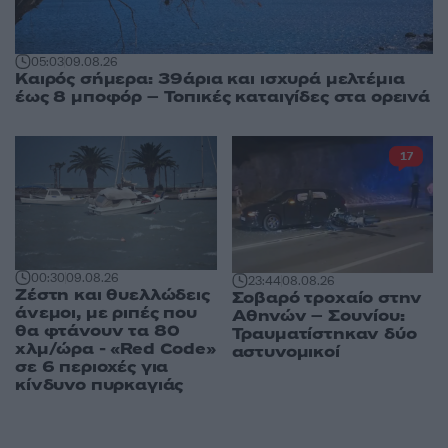
05:03
09.08.26
Καιρός σήμερα: 39άρια και ισχυρά μελτέμια
έως 8 μποφόρ – Τοπικές καταιγίδες στα ορεινά
17
00:30
09.08.26
23:44
08.08.26
Ζέστη και θυελλώδεις
Σοβαρό τροχαίο στην
άνεμοι, με ριπές που
Αθηνών – Σουνίου:
θα φτάνουν τα 80
Τραυματίστηκαν δύο
χλμ/ώρα - «Red Code»
αστυνομικοί
σε 6 περιοχές για
κίνδυνο πυρκαγιάς