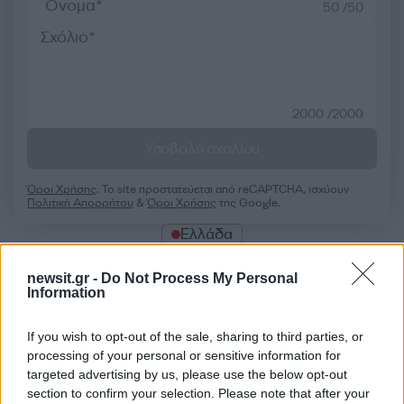
50 /50
2000 /2000
Υποβολή σχολίου
Όροι Χρήσης
. Το site προστατεύεται από reCAPTCHA, ισχύουν
Πολιτική Απορρήτου
&
Όροι Χρήσης
της Google.
Ελλάδα
METEO
ΚΑΙΡΟΣ
newsit.gr -
Do Not Process My Personal
Share:
Information
If you wish to opt-out of the sale, sharing to third parties, or
Ακολουθήστε το Νewsit.gr στο
Google News
και
ενημερωθείτε πρώτοι για όλη την ειδησεογραφία και τα
processing of your personal or sensitive information for
τελευταία νέα
της ημέρας
targeted advertising by us, please use the below opt-out
section to confirm your selection. Please note that after your