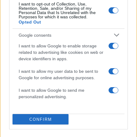
I want to opt-out of Collection, Use,
Πιο σχολιασμένα
Retention, Sale, and/or Sharing of my
Personal Data that Is Unrelated with the
Purposes for which it was collected.
Βγήκαν ξανά τα μαχαίρια στην Ελπίδα
96
Opted Out
για τη Δημοκρατία: «Καρυστιανού,
Γρατσία και Γαλανός μετέτρεψαν το
Google consents
κίνημα σε φοβικό αρχηγικό κόμμα»
Απίστευτο κι όμως αληθινό -
I want to allow Google to enable storage
83
Aναστέλλονται τα τακτικά ραντεβού του
related to advertising like cookies on web or
αγγειοχειρουργού του νοσοκομείου
device identifiers in apps.
Χανίων επειδή κλάπηκε το μηχανάκι του
γιατρού
I want to allow my user data to be sent to
Σούπερ μάρκετ: Νέες μειώσεις τιμών –
72
Google for online advertising purposes.
916 προϊόντα στην εθνική πρωτοβουλία,
ανάμεσά τους 130 σχολικά
I want to allow Google to send me
personalized advertising.
ΕΛΑΣ: Ο Αλέξης Δέδες ο πρώτος
70
υποψήφιος βουλευτής του κόμματος –
Από τα διοικητικά της ΑΕΚ στην πολιτική
σκηνή
CONFIRM
Στην Κρήτη ο Κυριάκος Μητσοτάκης,
58
συνεχίζει τις ολιγοήμερες διακοπές του –
Πού βρέθηκε το Σάββατο