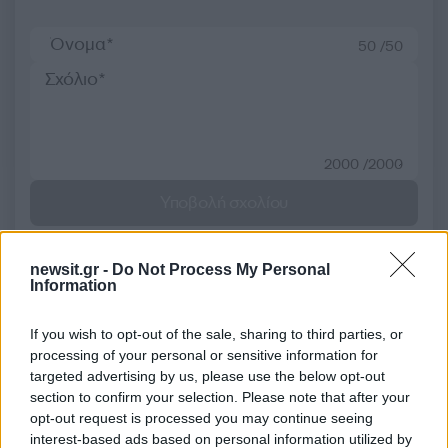
50 /50
2000 /2000
Υποβολή σχολίου
Όροι Χρήσης
. Το site προστατεύεται από reCAPTCHA, ισχύουν
Πολιτική Απορρήτου
&
Όροι Χρήσης
της Google.
newsit.gr -
Do Not Process My Personal
Information
Ελλάδα
ΑΣΕΛΓΕΙΑ ΑΝΗΛΙΚΟΥ
If you wish to opt-out of the sale, sharing to third parties, or
processing of your personal or sensitive information for
Share:
targeted advertising by us, please use the below opt-out
section to confirm your selection. Please note that after your
Ακολουθήστε το Νewsit.gr στο
Google News
και
opt-out request is processed you may continue seeing
ενημερωθείτε πρώτοι για όλη την ειδησεογραφία και τα
interest-based ads based on personal information utilized by