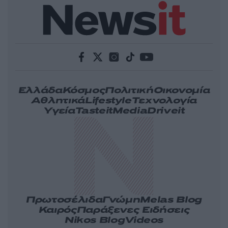
Ελλάδα
Κόσμος
Πολιτική
Οικονομία
Αθλητικά
Lifestyle
Τεχνολογία
Υγεία
Tasteit
Media
Driveit
Πρωτοσέλιδα
Γνώμη
Melas Blog
Καιρός
Παράξενες Ειδήσεις
Nikos Blog
Videos