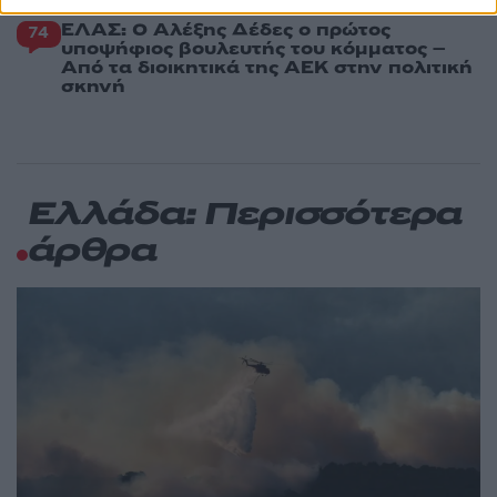
ΕΛΑΣ: Ο Αλέξης Δέδες ο πρώτος
74
υποψήφιος βουλευτής του κόμματος –
Από τα διοικητικά της ΑΕΚ στην πολιτική
σκηνή
Ελλάδα: Περισσότερα
άρθρα