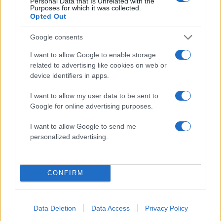
Personal Data that Is Unrelated with the
Purposes for which it was collected.
5
«Φιάσκο» στη Μαδέιρα με το γάμο του
Opted Out
Κριστιάνο Ρονάλντο: Χιλιάδες άνθρωποι
πήγαν σε λάθος εκκλησία και προκάλεσαν
το γέλιο στον Πορτογάλο
Google consents
I want to allow Google to enable storage
related to advertising like cookies on web or
Πιο σχολιασμένα
device identifiers in apps.
Βγήκαν ξανά τα μαχαίρια στην Ελπίδα
101
I want to allow my user data to be sent to
για τη Δημοκρατία: «Καρυστιανού,
Google for online advertising purposes.
Γρατσία και Γαλανός μετέτρεψαν το
κίνημα σε φοβικό αρχηγικό κόμμα»
I want to allow Google to send me
Στην Κρήτη ο Κυριάκος Μητσοτάκης,
97
personalized advertising.
συνεχίζει τις ολιγοήμερες διακοπές του –
Πού βρέθηκε το Σάββατο
Το οικονομικό πρόγραμμα της ΕΛΑΣ που
85
CONFIRM
θα παρουσιάσει ο Αλέξης Τσίπρας στη
Θεσσαλονίκη: Σχέδιο τετραετίας
Μετέτρεψαν το Σαρακήνικο της Μήλου
79
Data Deletion
Data Access
Privacy Policy
σε ελικοδρόμιο – «Πάρκαραν» το
ελικόπτερο τους για να κάνουν μπάνιο