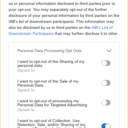
τελευταία νέα
της ημέρας
us or personal information disclosed to third parties prior to
your opt-out. You may separately opt-out of the further
disclosure of your personal information by third parties on the
IAB’s list of downstream participants. This information may
also be disclosed by us to third parties on the
IAB’s List of
Downstream Participants
that may further disclose it to other
Πιο δημοφιλή
third parties.
1
Κωνσταντίνος Αργυρός και Αλεξάνδρα
Please note that this website/app uses one or more Google
Personal Data Processing Opt Outs
Νίκα κάνουν διακοπές με πολυτελές γιοτ
services and may gather and store information including but
με τα δύο παιδιά τους
not limited to your visit or usage behaviour. You may click to
I want to opt-out of the Sharing of my
personal data.
2
grant or deny consent to Google and its third-party tags to
Ελίζαμπεθ Ελέτσι και Νεκτάριος Λεμονίδης
Opted In
πήγαν στον Άγιο Νεκτάριο Βούλας για να
use your data for below specified purposes in below Google
πάρουν την ευχή για τον γιο τους
consent section.
I want to opt-out of the Sale of my
Personal Data.
3
Ηφαίστειο Σαντορίνης: Ένας 15χρονος που
Opted In
δεν πρόλαβε να ξεφύγει από το τσουνάμι
μπορεί να αλλάξει τη χρονολογία της
I want to opt-out of processing my
προϊστορικής έκρηξης
Personal Data for Targeted Advertising.
Opted In
4
Παρκαδόρος στο Ελαφονήσι συνελήφθη
για έβδομη φορά - Τον «τσάκωσαν»
I want to opt-out of Collection, Use,
αστυνομικοί που προσποιήθηκαν τους
Retention, Sale, and/or Sharing of my
τουρίστες