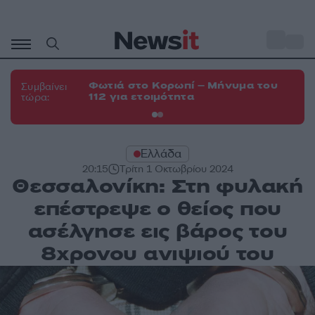
Μετάβαση
σε
o
33
περιεχόμενο
Φωτιά στο Κορωπί – Μήνυμα του
Φω
Συμβαίνει
112 για ετοιμότητα
Σπ
τώρα:
Ελλάδα
20:15
Τρίτη 1 Οκτωβρίου 2024
Θεσσαλονίκη: Στη φυλακή
επέστρεψε ο θείος που
ασέλγησε εις βάρος του
8χρονου ανιψιού του