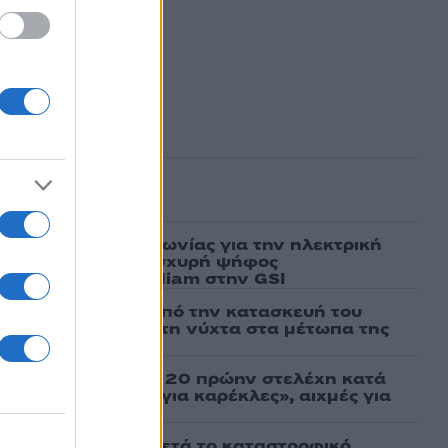
ασμένα
ν υπογραφή συμφωνίας για την ηλεκτρική
άδας – Κύπρου: «Ισχυρή ψήφος
 είσοδος της Meridiam στην GSI
ι πρώτες εικόνες από την κατασκευή του
 θα επιχειρεί και τη νύχτα στα μέτωπα της
σάτσου και ακόμη 20 πρώην στελέχη κατά
εν αποχωρήσαμε για καρέκλες», αιχμές για
 μοντέλο»
ο Πόρτο Γερμενό μετά το καταστροφικό