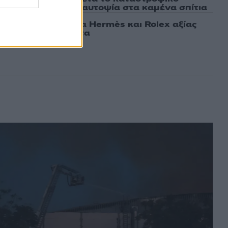
ιάς – Ξεκίνησε η αυτοψία στα καμένα σπίτια
νο άρπαξε τσάντα Hermès και Rolex αξίας
ό Ουκρανό τουρίστα