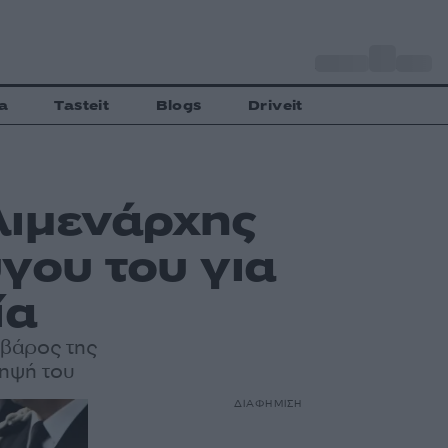
o
Αθήνα
28
C
a
Tasteit
Blogs
Driveit
λιμενάρχης
γου του για
ία
 βάρος της
ληψή του
ΔΙΑΦΗΜΙΣΗ