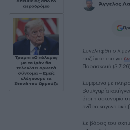
απευθείας από το
Άγγελος Λα
αεροδρόμιο
Προ
Συνελήφθη ο λιμε
Τραμπ: «Ο πόλεμος
συζύγου του για
εν
με το Ιράν θα
Παρασκευή (3.7.26)
τελειώσει αρκετά
σύντομα – Εμείς
ελέγχουμε τα
Σύμφωνα με πληροφ
Στενά του Ορμούζ»
Βουλγαρία κατήγγε
έτσι η αστυνομία 
ενδοοικογενειακή β
Σε βάρος του σχημα