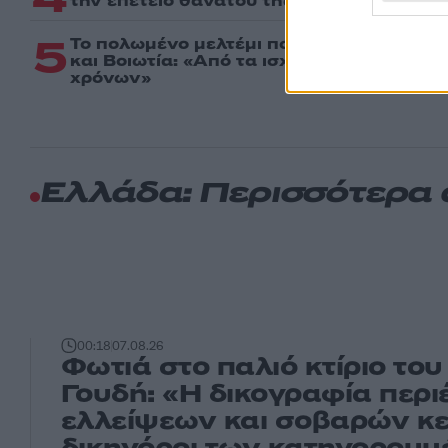
την επέτειο θανάτου της αδελφής του, Λ
5
Το πολωμένο μελτέμι που τροφοδότησε τι
και Βοιωτία: «Από τα ισχυρότερα επεισόδ
χρόνων»
Ελλάδα: Περισσότερα
00:18
07.08.26
Φωτιά στο παλιό κτίριο το
Γουδή: «Η δικογραφία περι
ελλείψεων και σοβαρών κε
δικηγόροι των κατηγορου