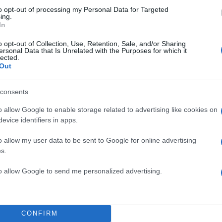
to opt-out of processing my Personal Data for Targeted
ing.
θήστε το Νewsit.gr στο
Google News
και ενημερωθείτε
In
 για όλη την ειδησεογραφία και τα
τελευταία νέα
της
ς
o opt-out of Collection, Use, Retention, Sale, and/or Sharing
ersonal Data that Is Unrelated with the Purposes for which it
lected.
Out
consents
Πιο σχολι
o allow Google to enable storage related to advertising like cookies on
evice identifiers in apps.
ρυστιανού - Η
Μητσοτάκης στη
198
μοκρατία»
διασύνδεση Ελλ
εμπιστοσύνης» η
o allow my user data to be sent to Google for online advertising
η Χαλκιά: Με την
s.
Canadair 515: Ο
127
ρέτησαν την
αεροσκάφους που
φωτιάς
to allow Google to send me personalized advertising.
Χασάμπης: Από το
Αυγερινός, Μουτ
85
ι» της AI της Google
Καρυστιανού: «Δ
«συγκεντρωτικό
κή φωτογραφία για
CONFIRM
Κρανίου τόπος τ