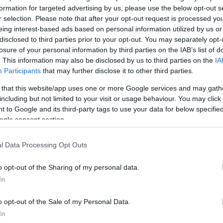
formation for targeted advertising by us, please use the below opt-out s
r selection. Please note that after your opt-out request is processed y
Σχολίασε εδώ
eing interest-based ads based on personal information utilized by us or
disclosed to third parties prior to your opt-out. You may separately opt-
losure of your personal information by third parties on the IAB’s list of
50
. This information may also be disclosed by us to third parties on the
IA
Participants
that may further disclose it to other third parties.
 that this website/app uses one or more Google services and may gath
including but not limited to your visit or usage behaviour. You may click 
 to Google and its third-party tags to use your data for below specifi
2000 /
ogle consent section.
Υποβολή σχολίου
l Data Processing Opt Outs
ροστατεύεται από reCAPTCHA, ισχύουν
Πολιτική Απορρήτου
&
Όροι Χρήσης
της
o opt-out of the Sharing of my personal data.
In
Ελλάδα
ΘΕΣΣΑΛΟΝΙΚΗ
o opt-out of the Sale of my Personal Data.
In
Share: