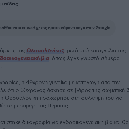
μπίδης
σθήκη του newsit.gr ως προτεινόμενη πηγή στην Google
νάρχης της
Θεσσαλονίκης
, μετά από καταγγελία της
δοοικογενειακή βία
, όπως έγινε γνωστό σήμερα
.
ορίες, η 49χρονη γυναίκα με καταγωγή από την
ιλε ότι ο 50χρονος άσκησε σε βάρος της σωματική βί
στη Θεσσαλονίκη προχώρησε στη σύλληψή του για
ία το μεσημέρι της Πέμπτης.
τίστηκε δικογραφία για ενδοοικογενειακή βία και θα