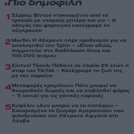
Πιο δημοφιλή
1
Σέρρες: Βίντεο ντοκουμέντο από το
τροχαίο με νεκρούς μητέρα και γιο – Ο
οδηγός του φορτηγού κατέγραψε τη
σύγκρουση
2
Marfin: Η 46χρονη πήρε προθεσμία για να
απολογηθεί την Τρίτη – «Είναι αθώα,
συμμετείχε στη διαδήλωση όπως και
100.000 άτομα»
3
Σίντνεϊ Τάουλ: Πέθανε σε ηλικία 26 ετών η
σταρ του TikTok – Kατέγραφε τη ζωή της
με τον καρκίνο
4
Μεταφορές χρημάτων: Πότε μπορεί να
θεωρηθούν δωρεές και να επιβληθεί φόρος
– Τι ισχυεί για τις γονικές παροχές
5
Κυψέλη: «Δεν μπορώ να το πιστέψω» –
Σοκαρισμένο το ζευγάρι Αμερικανών που
φιλοξενούσε τον 26χρονο Αφγανό στη
Λέσβο