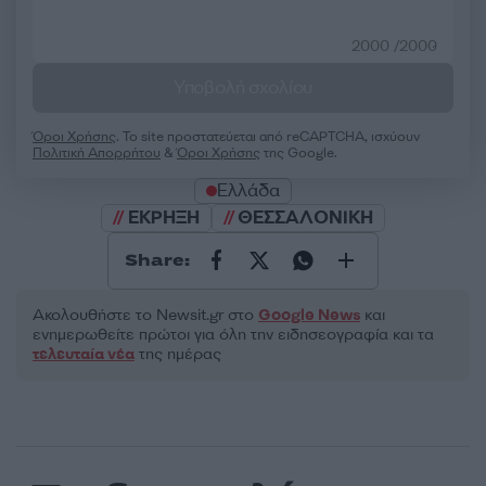
2000 /2000
Υποβολή σχολίου
Όροι Χρήσης
. Το site προστατεύεται από reCAPTCHA, ισχύουν
Πολιτική Απορρήτου
&
Όροι Χρήσης
της Google.
Ελλάδα
ΕΚΡΗΞΗ
ΘΕΣΣΑΛΟΝΙΚΗ
Share:
Ακολουθήστε το Νewsit.gr στο
Google News
και
ενημερωθείτε πρώτοι για όλη την ειδησεογραφία και τα
τελευταία νέα
της ημέρας