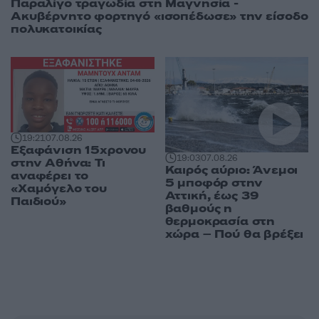
Παραλίγο τραγωδία στη Μαγνησία -
Ακυβέρνητο φορτηγό «ισοπέδωσε» την είσοδο
πολυκατοικίας
19:21
07.08.26
Εξαφάνιση 15χρονου
19:03
07.08.26
στην Αθήνα: Τι
Καιρός αύριο: Άνεμοι
αναφέρει το
5 μποφόρ στην
«Χαμόγελο του
Αττική, έως 39
Παιδιού»
βαθμούς η
θερμοκρασία στη
χώρα – Πού θα βρέξει