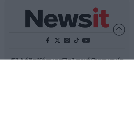
Ελλάδα
Κόσμος
Πολιτική
Οικονομία
Αθλητικά
Lifestyle
Τεχνολογία
Υγεία
Tasteit
Media
Driveit
Πρωτοσέλιδα
Γνώμη
Melas Blog
Καιρός
Παράξενες Ειδήσεις