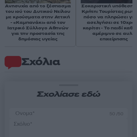
Ανησυχία από το ξέσπασμα
Σοκαριστική υπόθεση 
του ιού του Δυτικού Νείλου
Κρήτη: Τουρίστας ρωτ
με κρούσματα στην Αττική
πόσο να πληρώσει για
- «Καμπανάκι» από τον
ασελγήσει σε 10χρο
Ιατρικό Σύλλογο Αθηνών
κορίτσι - Το παιδί καθ
για την προστασία της
αμέριμνο σε αυλή
δημόσιας υγείας
επιχείρησης
Σχόλια
Σχολίασε εδώ
50 /50