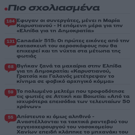
Πιο σχολιασμένα
Έφυγαν οι συνεργάτες, μένει η Μαρία
184
Καρυστιανού - Η επόμενη μέρα για την
«Ελπίδα για τη Δημοκρατία»
Canadair 515: Οι πρώτες εικόνες από την
131
κατασκευή του αεροσκάφους που θα
επιχειρεί και τη νύχτα στα μέτωπα της
φωτιάς
Βγήκαν ξανά τα μαχαίρια στην Ελπίδα
68
για τη Δημοκρατία: «Καρυστιανού,
Γρατσία και Γαλανός μετέτρεψαν το
κίνημα σε φοβικό αρχηγικό κόμμα»
Το πολωμένο μελτέμι που τροφοδότησε
59
τις φωτιές σε Αττική και Βοιωτία: «Από τα
ισχυρότερα επεισόδια των τελευταίων 50
χρόνων»
Απίστευτο κι όμως αληθινό -
55
Aναστέλλονται τα τακτικά ραντεβού του
αγγειοχειρουργού του νοσοκομείου
Χανίων επειδή κλάπηκε το μηχανάκι του