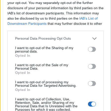
your opt-out. You may separately opt-out of the further
disclosure of your personal information by third parties on the
IAB’s list of downstream participants. This information may
also be disclosed by us to third parties on the
IAB’s List of
Downstream Participants
that may further disclose it to other
third parties.
Please note that this website/app uses one or more Google
Personal Data Processing Opt Outs
services and may gather and store information including but
not limited to your visit or usage behaviour. You may click to
I want to opt-out of the Sharing of my
personal data.
grant or deny consent to Google and its third-party tags to
Opted In
use your data for below specified purposes in below Google
Από τις μέχρι τώρα έρευνες, φέρεται πως στις
consent section.
I want to opt-out of the Sale of my
Personal Data.
επιθέσεις συμμετείχαν τουλάχιστον τρία άτομα,
Opted In
τα οποία κινούνταν με δύο μοτοσυκλέτες.
I want to opt-out of processing my
Personal Data for Targeted Advertising.
Opted In
Οι δύο από αυτούς φέρονται να επέβαιναν στην
ίδια μοτοσυκλέτα και να τοποθέτησαν τους
I want to opt-out of Collection, Use,
Retention, Sale, and/or Sharing of my
εμπρηστικούς μηχανισμούς στα σημεία των
Personal Data that Is Unrelated with the
Purposes for which it was collected.