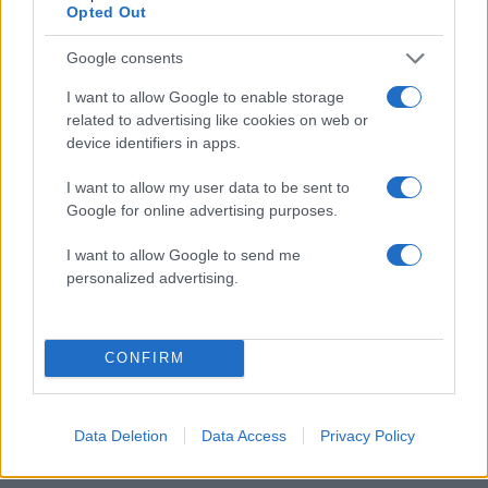
επιθέσεων. Ένα τρίτο άτομο, που κινούνταν με
Opted Out
δεύτερη μοτοσυκλέτα, φέρεται να είχε
υποστηρικτικό ρόλο, λειτουργώντας ως
Google consents
«τσιλιαδόρος».
I want to allow Google to enable storage
related to advertising like cookies on web or
device identifiers in apps.
Οι αρχές εξετάζουν και το ενδεχόμενο
συμμετοχής ενός τέταρτου ατόμου, το οποίο
I want to allow my user data to be sent to
πιθανόν οδηγούσε τη δεύτερη μοτοσυκλέτα της
Google for online advertising purposes.
ομάδας υποστήριξης.
I want to allow Google to send me
personalized advertising.
Σύμφωνα με τις ίδιες πληροφορίες, οι εικόνες
από την αποχώρηση των δραστών θεωρούνται
ιδιαίτερα καθαρές και ενδέχεται να αποδειχθούν
CONFIRM
κρίσιμες για την ταυτοποίησή τους.
ΔΙΑΦΗΜΙΣΗ
Data Deletion
Data Access
Privacy Policy