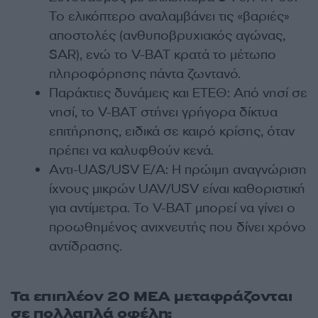
Το ελικόπτερο αναλαμβάνει τις «βαριές»
αποστολές (ανθυποβρυχιακός αγώνας,
SAR), ενώ το V-BAT κρατά το μέτωπο
πληροφόρησης πάντα ζωντανό.
Παράκτιες δυνάμεις και ΕΤΕΘ: Από νησί σε
νησί, το V-BAT στήνει γρήγορα δίκτυα
επιτήρησης, ειδικά σε καιρό κρίσης, όταν
πρέπει να καλυφθούν κενά.
Αντι-UAS/USV Ε/Α: Η πρώιμη αναγνώριση
ίχνους μικρών UAV/USV είναι καθοριστική
για αντίμετρα. Το V-BAT μπορεί να γίνει ο
προωθημένος ανιχνευτής που δίνει χρόνο
αντίδρασης.
Τα επιπλέον 20 ΜΕΑ μεταφράζονται
σε πολλαπλά οφέλη: