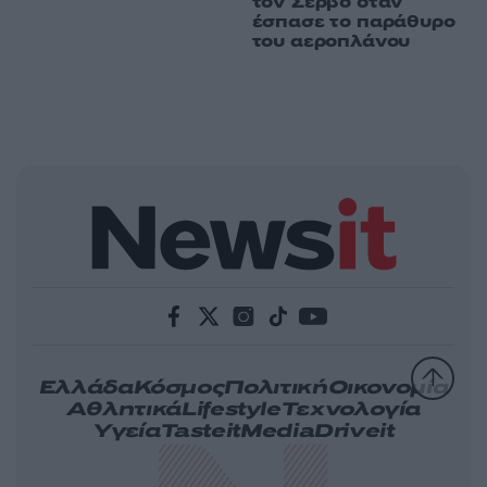
τον Σέρβο όταν
έσπασε το παράθυρο
του αεροπλάνου
Ελλάδα
Κόσμος
Πολιτική
Οικονομία
Αθλητικά
Lifestyle
Τεχνολογία
Υγεία
Tasteit
Media
Driveit