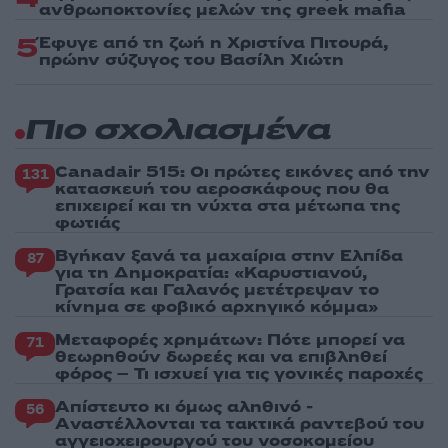
ανθρωποκτονίες μελών της greek mafia
5
Έφυγε από τη ζωή η Χριστίνα Πιτουρά,
πρώην σύζυγος του Βασίλη Χιώτη
Πιο σχολιασμένα
Canadair 515: Οι πρώτες εικόνες από την
131
κατασκευή του αεροσκάφους που θα
επιχειρεί και τη νύχτα στα μέτωπα της
φωτιάς
Βγήκαν ξανά τα μαχαίρια στην Ελπίδα
87
για τη Δημοκρατία: «Καρυστιανού,
Γρατσία και Γαλανός μετέτρεψαν το
κίνημα σε φοβικό αρχηγικό κόμμα»
Μεταφορές χρημάτων: Πότε μπορεί να
71
θεωρηθούν δωρεές και να επιβληθεί
φόρος – Τι ισχυεί για τις γονικές παροχές
Απίστευτο κι όμως αληθινό -
56
Aναστέλλονται τα τακτικά ραντεβού του
αγγειοχειρουργού του νοσοκομείου