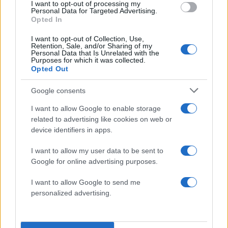
Χερσαίο αποτύπωμα σε νησιά,
I want to opt-out of processing my
Personal Data for Targeted Advertising.
κρίσιμες υποδομές και σύνορα
Opted In
I want to opt-out of Collection, Use,
Το πλεονέκτημα VTOL, το μικρό αποτύπωμα και η
Retention, Sale, and/or Sharing of my
Personal Data that Is Unrelated with the
στιβαρή αντοχή σε πεδίο επιτρέπουν στο V-BAT
Purposes for which it was collected.
Opted Out
να αναπτυχθεί και από νησιά και προκεχωρημένα
σημεία με πολλαπλά οφέλη.
Google consents
I want to allow Google to enable storage
Ασφάλεια κρίσιμων υποδομών (λιμένες,
related to advertising like cookies on web or
ενεργειακές εγκαταστάσεις, κόμβοι
device identifiers in apps.
επικοινωνιών) με συχνές περιπολίες και
I want to allow my user data to be sent to
γρήγορη επαλήθευση συμβάντων.
Google for online advertising purposes.
Επιτήρηση θαλασσίων διαύλων και
τήρηση εικόνας σε πυκνές θαλάσσιες
I want to allow Google to send me
personalized advertising.
ζώνες, όπου η διασταύρωση εμπορικής
κίνησης και στρατιωτικής δραστηριότητας
απαιτεί συνεχή «μάτι».