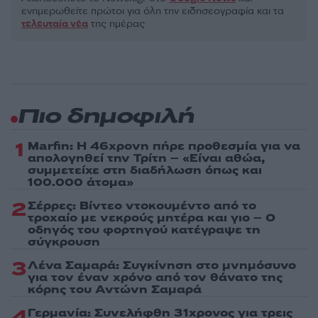
ενημερωθείτε πρώτοι για όλη την ειδησεογραφία και τα
τελευταία νέα
της ημέρας
Πιο δημοφιλή
1
Marfin: Η 46χρονη πήρε προθεσμία για να
απολογηθεί την Τρίτη – «Είναι αθώα,
συμμετείχε στη διαδήλωση όπως και
100.000 άτομα»
2
Σέρρες: Βίντεο ντοκουμέντο από το
τροχαίο με νεκρούς μητέρα και γιο – Ο
οδηγός του φορτηγού κατέγραψε τη
σύγκρουση
3
Λένα Σαμαρά: Συγκίνηση στο μνημόσυνο
για τον έναν χρόνο από τον θάνατο της
κόρης του Αντώνη Σαμαρά
4
Γερμανία: Συνελήφθη 31χρονος για τρεις