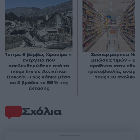
Ίση με 6 βόμβες Χιροσίμα η
Σούπερ μάρκετ: Νέε
ενέργεια που
μειώσεις τιμών – 91
απελευθερώθηκε από τη
προϊόντα στην εθνι
mega fire σε Αττική και
πρωτοβουλία, ανάμε
Βοιωτία - Πώς κάηκε μέσα
τους 130 σχολικά
σε 2 βράδια το 55% της
έκτασης
Σχόλια