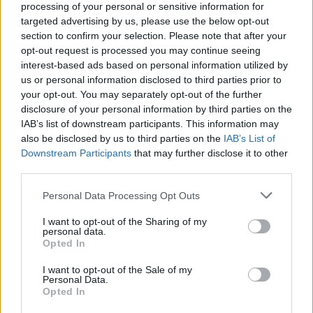
ναυτικά βλήματα,
παράκτιες πυραυλικές
processing of your personal or sensitive information for
συστοιχίες
και
stand-off όπλα
δίνουν επιπλέον
targeted advertising by us, please use the below opt-out
πλεονέκτημα, καθώς το V-BAT λειτουργεί ως
section to confirm your selection. Please note that after your
opt-out request is processed you may continue seeing
αισθητήρας προς όφελος όλου του
interest-based ads based on personal information utilized by
οικοσυστήματος πυρών.
us or personal information disclosed to third parties prior to
your opt-out. You may separately opt-out of the further
disclosure of your personal information by third parties on the
Στο Αιγαίο, υπηρετεί συχνή, χαμηλού κόστους
IAB’s list of downstream participants. This information may
επιτήρηση. Στην Ανατολική Μεσόγειο το V-BAT
also be disclosed by us to third parties on the
IAB’s List of
αποτελεί απάντηση στην αραίωση αισθητήρων.
Downstream Participants
that may further disclose it to other
third parties.
Δεν θα αντικαταστήσει τα μεγάλα
αερομεταφερόμενα ραντάρ ή τα ελικόπτερα
Please note that this website/app uses one or more Google
Personal Data Processing Opt Outs
ναυτικής συνεργασίας, αλλά θα γεφυρώσει τα
services and may gather and store information including but
not limited to your visit or usage behaviour. You may click to
I want to opt-out of the Sharing of my
κενά μεταξύ τους
, θα προπορεύεται σε
personal data.
grant or deny consent to Google and its third-party tags to
Opted In
περιοχές ενδιαφέροντος και θα κλειδώνει εικόνα
use your data for below specified purposes in below Google
πριν τα μεγαλύτερα μέσα αναλάβουν δράση.
consent section.
I want to opt-out of the Sale of my
Personal Data.
Opted In