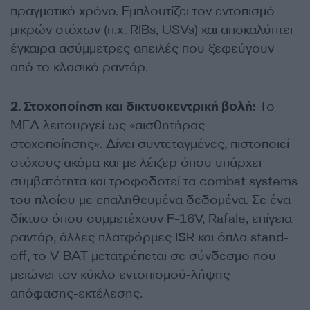
πραγματικό χρόνο. Εμπλουτίζει τον εντοπισμό
μικρών στόχων (π.χ. RIBs, USVs) και αποκαλύπτει
έγκαιρα ασύμμετρες απειλές που ξεφεύγουν
από το κλασικό ραντάρ.
2. Στοχοποίηση και δικτυοκεντρική βολή:
Το
ΜΕΑ λειτουργεί ως «αισθητήρας
στοχοποίησης». Δίνει συντεταγμένες, πιστοποιεί
στόχους ακόμα και με λέιζερ όπου υπάρχει
συμβατότητα και τροφοδοτεί τα combat systems
του πλοίου με επαληθευμένα δεδομένα. Σε ένα
δίκτυο όπου συμμετέχουν F-16V, Rafale, επίγεια
ραντάρ, άλλες πλατφόρμες ISR και όπλα stand-
off, το V-BAT μετατρέπεται σε σύνδεσμο που
μειώνει τον κύκλο εντοπισμού-λήψης
απόφασης-εκτέλεσης.