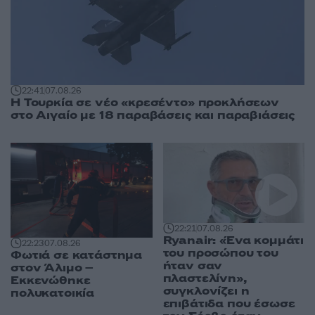
22:41
07.08.26
Η Τουρκία σε νέο «κρεσέντο» προκλήσεων
στο Αιγαίο με 18 παραβάσεις και παραβιάσεις
22:21
07.08.26
Ryanair: «Ένα κομμάτι
22:23
07.08.26
του προσώπου του
Φωτιά σε κατάστημα
ήταν σαν
στον Άλιμο –
πλαστελίνη»,
Εκκενώθηκε
συγκλονίζει η
πολυκατοικία
επιβάτιδα που έσωσε