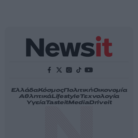
Ελλάδα
Κόσμος
Πολιτική
Οικονομία
Αθλητικά
Lifestyle
Τεχνολογία
Υγεία
Tasteit
Media
Driveit