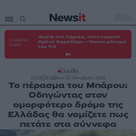
Μετάβαση
σε
o
34
περιεχόμενο
Φωτιά στη Λάρισα, στην περιοχή
Φω
Συμβαίνει
Κρήνη Φαρσάλων – Ήχησε μήνυμα
Κο
τώρα:
του 112
α
Ελλάδα
12:13
Σάββατο 15 Οκτωβρίου 2022
Το πέρασμα του Μπάρου:
Οδηγώντας στον
ομορφότερο δρόμο της
Ελλάδας θα νομίζετε πως
πετάτε στα σύννεφα