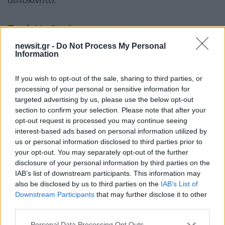
αυτοκίνητο.
Πηγή:
Up Stories
newsit.gr -
Do Not Process My Personal
ΔΙΑΦΗΜΙΣΗ
Information
If you wish to opt-out of the sale, sharing to third parties, or
processing of your personal or sensitive information for
targeted advertising by us, please use the below opt-out
section to confirm your selection. Please note that after your
opt-out request is processed you may continue seeing
interest-based ads based on personal information utilized by
us or personal information disclosed to third parties prior to
your opt-out. You may separately opt-out of the further
disclosure of your personal information by third parties on the
IAB’s list of downstream participants. This information may
also be disclosed by us to third parties on the
IAB’s List of
Downstream Participants
that may further disclose it to other
Αν τα χάσατε
third parties.
Please note that this website/app uses one or more Google
Personal Data Processing Opt Outs