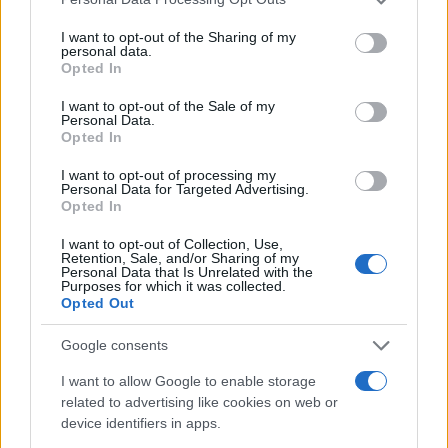
services and may gather and store information including but
not limited to your visit or usage behaviour. You may click to
I want to opt-out of the Sharing of my
personal data.
grant or deny consent to Google and its third-party tags to
Opted In
use your data for below specified purposes in below Google
consent section.
I want to opt-out of the Sale of my
Personal Data.
Opted In
«Αφιέρωσε τη ζωή της στο
Πρόσκρουση πυραύλου
I want to opt-out of processing my
να βοηθά ανθρώπους που
SpaceX στη Σελήνη: 
Personal Data for Targeted Advertising.
είχαν ανάγκη» - Η πρώτη
εικόνες πριν και μετ
Opted In
δήλωση της οικογένειας
της 38χρονης Λίζα που
I want to opt-out of Collection, Use,
βρέθηκε νεκρή στην
Retention, Sale, and/or Sharing of my
Personal Data that Is Unrelated with the
Κυψέλη
Purposes for which it was collected.
Opted Out
Σχόλια
Google consents
I want to allow Google to enable storage
related to advertising like cookies on web or
device identifiers in apps.