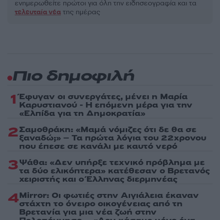
ενημερωθείτε πρώτοι για όλη την ειδησεογραφία και τα
τελευταία νέα
της ημέρας
Πιο δημοφιλή
1
Έφυγαν οι συνεργάτες, μένει η Μαρία
Καρυστιανού - Η επόμενη μέρα για την
«Ελπίδα για τη Δημοκρατία»
2
Σαμοθράκη: «Μαμά νόμιζες ότι δε θα σε
ξαναδώ;» – Τα πρώτα λόγια του 22χρονου
που έπεσε σε κανάλι με καυτό νερό
3
Ψάθα: «Δεν υπήρξε τεχνικό πρόβλημα με
τα δύο ελικόπτερα» κατέθεσαν ο Βρετανός
χειριστής και ο Έλληνας διερμηνέας
4
Mirror: Οι φωτιές στην Αιγιάλεια έκαναν
στάχτη το όνειρο οικογένειας από τη
Βρετανία για μια νέα ζωή στην