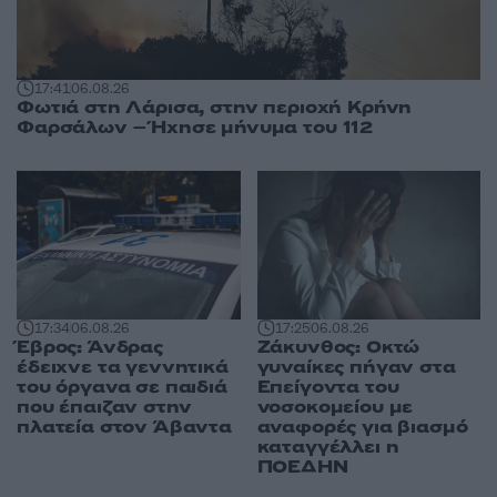
17:41
06.08.26
Φωτιά στη Λάρισα, στην περιοχή Κρήνη
Φαρσάλων – Ήχησε μήνυμα του 112
17:34
06.08.26
17:25
06.08.26
Έβρος: Άνδρας
Ζάκυνθος: Οκτώ
έδειχνε τα γεννητικά
γυναίκες πήγαν στα
του όργανα σε παιδιά
Επείγοντα του
που έπαιζαν στην
νοσοκομείου με
πλατεία στον Άβαντα
αναφορές για βιασμό
καταγγέλλει η
ΠΟΕΔΗΝ