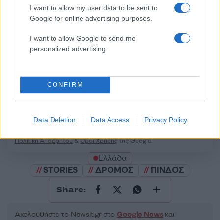
Σχολίασε εδώ
I want to allow my user data to be sent to
Google for online advertising purposes.
50 /50
I want to allow Google to send me
personalized advertising.
CONFIRM
2000 /2000
Υποβολή σχολίου
Data Deletion
Data Access
Privacy Policy
Όροι Χρήσης
. Το site προστατεύεται από reCAPTCHA, ισχύουν
Πολιτική Απορρήτου
&
Όροι Χρήσης
της Google.
Ελλάδα
STORIES
ΔΡΟΜΟΣ
ΠΙΝΔΟΣ
Share:
Ακολουθήστε το Νewsit.gr στο
Google News
και