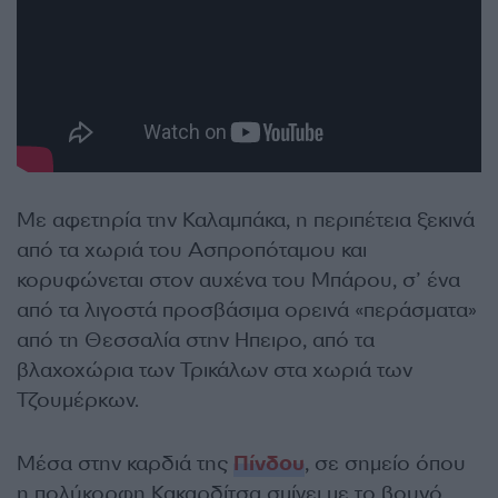
Με αφετηρία την Καλαμπάκα, η περιπέτεια ξεκινά
από τα χωριά του Ασπροπόταμου και
κορυφώνεται στον αυχένα του Μπάρου, σ’ ένα
από τα λιγοστά προσβάσιμα ορεινά «περάσματα»
από τη Θεσσαλία στην Hπειρο, από τα
βλαχοχώρια των Τρικάλων στα χωριά των
Τζουμέρκων.
Mέσα στην καρδιά της
Πίνδου
, σε σημείο όπου
η πολύκορφη Κακαρδίτσα σμίγει με το βουνό