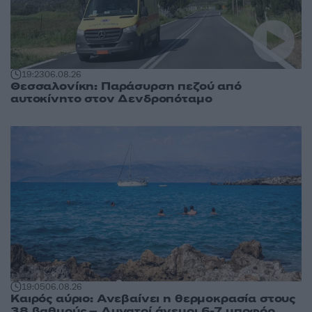
19:23
06.08.26
Θεσσαλονίκη: Παράσυρση πεζού από
αυτοκίνητο στον Δενδροπόταμο
19:05
06.08.26
Καιρός αύριο: Ανεβαίνει η θερμοκρασία στους
38 βαθμούς – Δυνατοί άνεμοι 6-7 μποφόρ