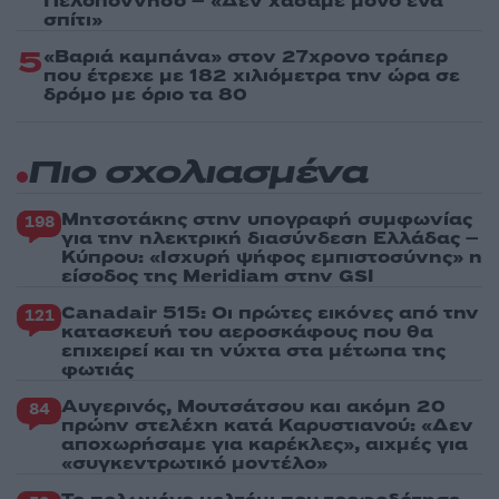
Πελοπόννησο – «Δεν χάσαμε μόνο ένα
σπίτι»
5
«Βαριά καμπάνα» στον 27χρονο τράπερ
που έτρεχε με 182 χιλιόμετρα την ώρα σε
δρόμο με όριο τα 80
Πιο σχολιασμένα
Μητσοτάκης στην υπογραφή συμφωνίας
198
για την ηλεκτρική διασύνδεση Ελλάδας –
Κύπρου: «Ισχυρή ψήφος εμπιστοσύνης» η
είσοδος της Meridiam στην GSI
Canadair 515: Οι πρώτες εικόνες από την
121
κατασκευή του αεροσκάφους που θα
επιχειρεί και τη νύχτα στα μέτωπα της
φωτιάς
Αυγερινός, Μουτσάτσου και ακόμη 20
84
πρώην στελέχη κατά Καρυστιανού: «Δεν
αποχωρήσαμε για καρέκλες», αιχμές για
«συγκεντρωτικό μοντέλο»