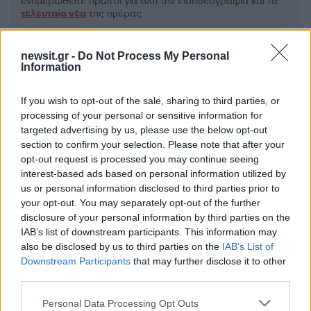
ενημερωθείτε πρώτοι για όλη την ειδησεογραφία και τα
τελευταία νέα
της ημέρας
newsit.gr -
Do Not Process My Personal
Information
Πιο δημοφιλή
If you wish to opt-out of the sale, sharing to third parties, or
processing of your personal or sensitive information for
1
targeted advertising by us, please use the below opt-out
Ανησυχία από το ξέσπασμα του ιού του
Δυτικού Νείλου με κρούσματα στην Αττική
section to confirm your selection. Please note that after your
- «Καμπανάκι» από τον Ιατρικό Σύλλογο
opt-out request is processed you may continue seeing
Αθηνών για την προστασία της δημόσιας
interest-based ads based on personal information utilized by
υγείας
us or personal information disclosed to third parties prior to
2
Φωτιά σε κατάστημα στον Άλιμο –
your opt-out. You may separately opt-out of the further
Εκκενώθηκε πολυκατοικία
disclosure of your personal information by third parties on the
IAB’s list of downstream participants. This information may
3
Νέος «Αντεροβγάλτης» στο Λονδίνο βίαζε
also be disclosed by us to third parties on the
IAB’s List of
και δολοφονούσε ιερόδουλες – Είχε
συλληφθεί και αφέθηκε ελεύθερος
Downstream Participants
that may further disclose it to other
third parties.
4
Με 40άρια κορυφώνεται το κύμα ζέστης -
Ποιες περιοχές βρίσκονται στο επίκεντρο
Please note that this website/app uses one or more Google
Personal Data Processing Opt Outs
και μέχρι πότε θα κρατήσουν τα μελτέμια