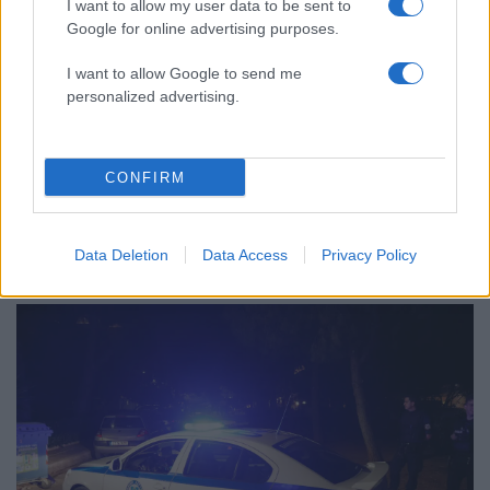
I want to allow my user data to be sent to
Χανίων επειδή κλάπηκε το μηχανάκι του
Google for online advertising purposes.
γιατρού
Σούπερ μάρκετ: Νέες μειώσεις τιμών –
63
I want to allow Google to send me
916 προϊόντα στην εθνική πρωτοβουλία,
personalized advertising.
ανάμεσά τους 130 σχολικά
CONFIRM
Ελλάδα: Περισσότερα
Data Deletion
Data Access
Privacy Policy
άρθρα