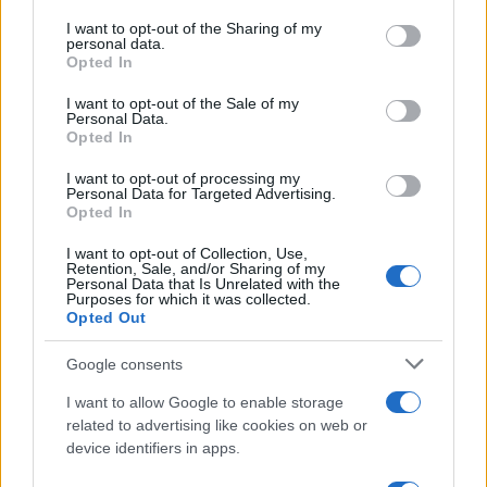
services and may gather and store information including but
5
Ο Ενές Καντέρ δήλωσε συμμετοχή στο
not limited to your visit or usage behaviour. You may click to
I want to opt-out of the Sharing of my
personal data.
ντραφτ του WNBA και προκάλεσε σάλο
grant or deny consent to Google and its third-party tags to
Opted In
στα social media
use your data for below specified purposes in below Google
consent section.
I want to opt-out of the Sale of my
Personal Data.
Opted In
Πιο σχολιασμένα
I want to opt-out of processing my
Marfin: Η 46χρονη πήρε προθεσμία για
103
Personal Data for Targeted Advertising.
να απολογηθεί την Τρίτη – «Είναι αθώα,
Opted In
συμμετείχε στη διαδήλωση όπως και
100.000 άτομα»
I want to opt-out of Collection, Use,
Retention, Sale, and/or Sharing of my
Βγήκαν ξανά τα μαχαίρια στην Ελπίδα
94
Personal Data that Is Unrelated with the
για τη Δημοκρατία: «Καρυστιανού,
Purposes for which it was collected.
Γρατσία και Γαλανός μετέτρεψαν το
Opted Out
κίνημα σε φοβικό αρχηγικό κόμμα»
Google consents
Μεταφορές χρημάτων: Πότε μπορεί να
79
θεωρηθούν δωρεές και να επιβληθεί
I want to allow Google to enable storage
φόρος – Τι ισχυεί για τις γονικές παροχές
related to advertising like cookies on web or
Απίστευτο κι όμως αληθινό -
77
device identifiers in apps.
Aναστέλλονται τα τακτικά ραντεβού του
αγγειοχειρουργού του νοσοκομείου