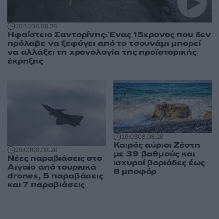
20:13
08.08.26
Ηφαίστειο Σαντορίνης: Ένας 15χρονος που δεν
πρόλαβε να ξεφύγει από το τσουνάμι μπορεί
να αλλάξει τη χρονολογία της προϊστορικής
έκρηξης
19:03
08.08.26
Καιρός αύριο: Ζέστη
20:03
08.08.26
με 39 βαθμούς και
Νέες παραβιάσεις στο
ισχυροί βοριάδες έως
Αιγαίο από τουρκικά
8 μποφόρ
drones, 5 παραβάσεις
και 7 παραβιάσεις