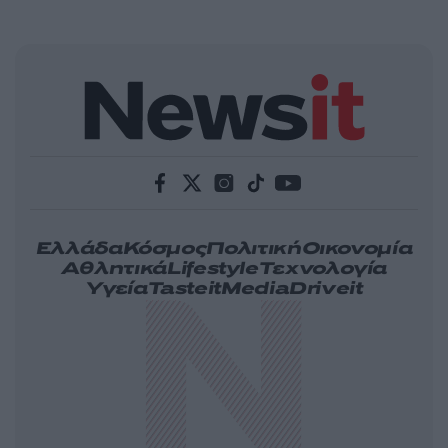
Ελλάδα
Κόσμος
Πολιτική
Οικονομία
Αθλητικά
Lifestyle
Τεχνολογία
Υγεία
Tasteit
Media
Driveit