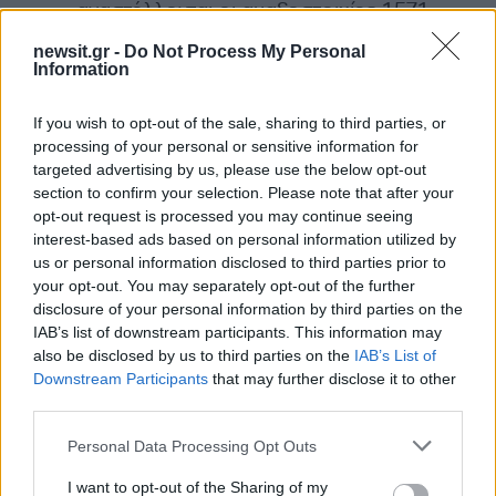
αναστέλλονται οι αμαξοστοιχίες 1571,
1572 στις περιόδους 24-27/12, 31/12-3/1
newsit.gr -
Do Not Process My Personal
και στις 6/1
Information
If you wish to opt-out of the sale, sharing to third parties, or
ΒΟΡΕΙΑ ΕΛΛΑΔΑ
processing of your personal or sensitive information for
targeted advertising by us, please use the below opt-out
Στη γραμμή Θεσσαλονίκη – Φλώρινα
section to confirm your selection. Please note that after your
opt-out request is processed you may continue seeing
αναστέλλονται:
interest-based ads based on personal information utilized by
us or personal information disclosed to third parties prior to
Στις 24/12, 31/12 και 6/1 το 85
your opt-out. You may separately opt-out of the further
disclosure of your personal information by third parties on the
Στις 25/12, 1/1 και 7/1 το 86
IAB’s list of downstream participants. This information may
also be disclosed by us to third parties on the
IAB’s List of
Στη γραμμή Θεσσαλονίκη – Σέρρες
Downstream Participants
that may further disclose it to other
third parties.
αναστέλλονται:
Please note that this website/app uses one or more Google
Personal Data Processing Opt Outs
services and may gather and store information including but
Στις 24/12, 31/12 και 6/1 το 3632
not limited to your visit or usage behaviour. You may click to
I want to opt-out of the Sharing of my