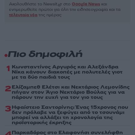
Ακολουθήστε το Νewsit.gr στο
Google News
και
ενημερωθείτε πρώτοι για όλη την ειδησεογραφία και τα
τελευταία νέα
της ημέρας
Πιο δημοφιλή
1
Κωνσταντίνος Αργυρός και Αλεξάνδρα
Νίκα κάνουν διακοπές με πολυτελές γιοτ
με τα δύο παιδιά τους
2
Ελίζαμπεθ Ελέτσι και Νεκτάριος Λεμονίδης
πήγαν στον Άγιο Νεκτάριο Βούλας για να
πάρουν την ευχή για τον γιο τους
3
Ηφαίστειο Σαντορίνης: Ένας 15χρονος που
δεν πρόλαβε να ξεφύγει από το τσουνάμι
μπορεί να αλλάξει τη χρονολογία της
προϊστορικής έκρηξης
4
Παρκαδόρος στο Ελαφονήσι συνελήφθη