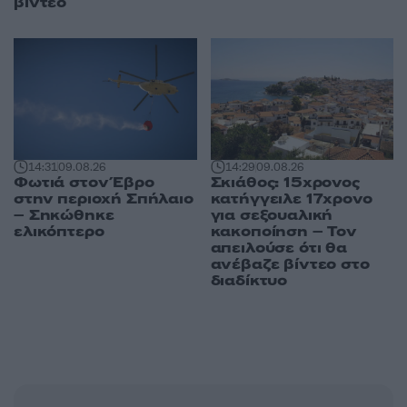
βίντεο
14:31
09.08.26
14:29
09.08.26
Φωτιά στον Έβρο
Σκιάθος: 15χρονος
στην περιοχή Σπήλαιο
κατήγγειλε 17χρονο
– Σηκώθηκε
για σεξουαλική
ελικόπτερο
κακοποίηση – Τον
απειλούσε ότι θα
ανέβαζε βίντεο στο
διαδίκτυο