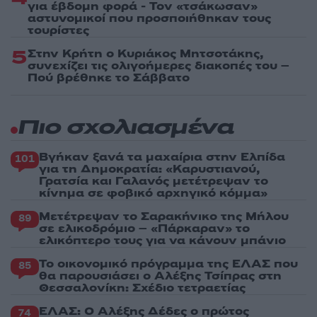
για έβδομη φορά - Τον «τσάκωσαν»
αστυνομικοί που προσποιήθηκαν τους
τουρίστες
5
Στην Κρήτη ο Κυριάκος Μητσοτάκης,
συνεχίζει τις ολιγοήμερες διακοπές του –
Πού βρέθηκε το Σάββατο
Πιο σχολιασμένα
Βγήκαν ξανά τα μαχαίρια στην Ελπίδα
101
για τη Δημοκρατία: «Καρυστιανού,
Γρατσία και Γαλανός μετέτρεψαν το
κίνημα σε φοβικό αρχηγικό κόμμα»
Μετέτρεψαν το Σαρακήνικο της Μήλου
89
σε ελικοδρόμιο – «Πάρκαραν» το
ελικόπτερο τους για να κάνουν μπάνιο
Το οικονομικό πρόγραμμα της ΕΛΑΣ που
85
θα παρουσιάσει ο Αλέξης Τσίπρας στη
Θεσσαλονίκη: Σχέδιο τετραετίας
ΕΛΑΣ: Ο Αλέξης Δέδες ο πρώτος
74