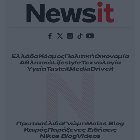
Ελλάδα
Κόσμος
Πολιτική
Οικονομία
Αθλητικά
Lifestyle
Τεχνολογία
Υγεία
Tasteit
Media
Driveit
Πρωτοσέλιδα
Γνώμη
Melas Blog
Καιρός
Παράξενες Ειδήσεις
Nikos Blog
Videos