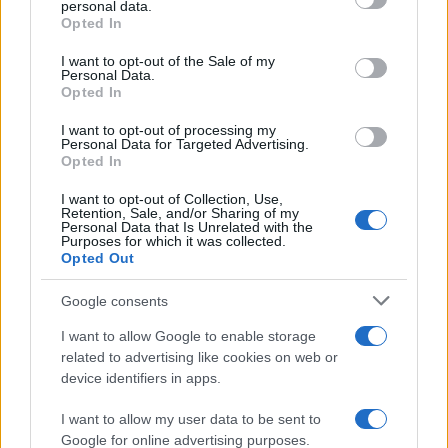
Στις 25/12 και 1/1 το 3631
personal data.
grant or deny consent to Google and its third-party tags to
Opted In
Στις 7/1 και 8/1 το 3632 και 3631
use your data for below specified purposes in below Google
consent section.
I want to opt-out of the Sale of my
Personal Data.
Πηγή: ΑΠΕ – ΜΠΕ
Opted In
ΔΙΑΦΗΜΙΣΗ
I want to opt-out of processing my
Personal Data for Targeted Advertising.
Opted In
I want to opt-out of Collection, Use,
Retention, Sale, and/or Sharing of my
Personal Data that Is Unrelated with the
Purposes for which it was collected.
Opted Out
Google consents
I want to allow Google to enable storage
related to advertising like cookies on web or
device identifiers in apps.
I want to allow my user data to be sent to
Αν τα χάσατε
Google for online advertising purposes.