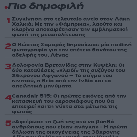
Πιο δημοφιλή
1
Συγκίνηση στο τελευταίο αντίο στον Λάκη
Χαλκιά: Με την «Φάμπρικα», λαούτο και
κλαρίνα αποχαιρέτησαν την εμβληματική
φωνή της μεταπολίτευσης
2
Ο Κώστας Σαμαράς δημοσίευσε μία παιδική
φωτογραφία για την επέτειο θανάτου της
αδελφής του, Λένας
3
Δολοφονία Βρετανίδας στην Κυψέλη: Οι
δύο καταθέσεις «κλειδί» της συζύγου του
26χρονου Αφγανού – Το στίγμα του
κινητού, η θεία από την Ινδία και τα
απειλητικά μηνύματα
4
Canadair 515: Οι πρώτες εικόνες από την
κατασκευή του αεροσκάφους που θα
επιχειρεί και τη νύχτα στα μέτωπα της
φωτιάς
5
«Αφιέρωσε τη ζωή της στο να βοηθά
ανθρώπους που είχαν ανάγκη» - Η πρώτη
δήλωση της οικογένειας της 38χρονης