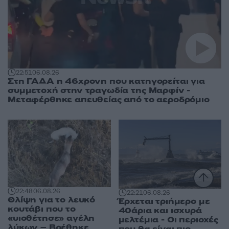
22:51
06.08.26
Στη ΓΑΔΑ η 46χρονη που κατηγορείται για
συμμετοχή στην τραγωδία της Μαρφίν -
Μεταφέρθηκε απευθείας από το αεροδρόμιο
22:48
06.08.26
22:21
06.08.26
Θλίψη για το λευκό
Έρχεται τριήμερο με
κουτάβι που το
40άρια και ισχυρά
«υιοθέτησε» αγέλη
μελτέμια - Οι περιοχές
λύκων – Βρέθηκε
που θα είναι πιο