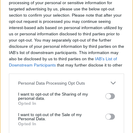
processing of your personal or sensitive information for
έως χ/θ (48+940) σύνδεση με Ιόνια
targeted advertising by us, please use the below opt-out
Οδός/Α/Κ Αμβρακίας, με κατεύθυνση
section to confirm your selection. Please note that after your
προς Ιόνια (Α/Κ Αμβρακίας).
opt-out request is processed you may continue seeing
interest-based ads based on personal information utilized by
us or personal information disclosed to third parties prior to
Εξαιρούνται της απαγόρευσης κυκλοφορίας:
your opt-out. You may separately opt-out of the further
disclosure of your personal information by third parties on the
IAB’s list of downstream participants. This information may
Τα οχήματα που προσφέρουν οδική
also be disclosed by us to third parties on the
IAB’s List of
βοήθεια, σύμφωνα με ν. 3651/2008, τα
Downstream Participants
that may further disclose it to other
φορτηγά αυτοκίνητα των ΕΛΤΑ, τα
third parties.
φορτηγά αυτοκίνητα των εταιρειών
Please note that this website/app uses one or more Google
Personal Data Processing Opt Outs
διανομής τύπου, τα φορτηγά αυτοκίνητα
services and may gather and store information including but
not limited to your visit or usage behaviour. You may click to
I want to opt-out of the Sharing of my
δημοσίας (Φ.Δ.Χ.) και ιδιωτικής χρήσης
personal data.
grant or deny consent to Google and its third-party tags to
(Φ.Ι.Χ.) που μεταφέρουν ζώντα ζώα,
Opted In
use your data for below specified purposes in below Google
ευπαθή τρόφιμα, όπως αυτά αναφέρονται
consent section.
I want to opt-out of the Sale of my
στη διεθνή συμφωνία ΑΤΡ, (άρθρο 3 του
Personal Data.
Opted In
Κεφαλαίου ΙΙ της υπ’ αρ.