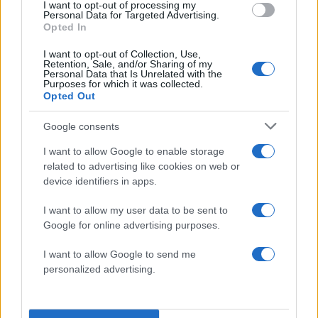
50786/3319/2014 (Β’ 2418)κοινής
I want to opt-out of processing my
Personal Data for Targeted Advertising.
υπουργικής απόφασης, εφόσον το
Opted In
ποσοστό του φορτίου των παραπάνω
I want to opt-out of Collection, Use,
προϊόντων που μεταφέρονται είναι
Retention, Sale, and/or Sharing of my
Personal Data that Is Unrelated with the
τουλάχιστον το 10% του ωφέλιμου
Purposes for which it was collected.
Opted Out
φορτίου.
Τα γερανοφόρα οχήματα εφόσον
Google consents
παρέχουν έργο οδικής βοήθειας
I want to allow Google to enable storage
σύμφωνα με τα άρθρα 1 και 6 του
related to advertising like cookies on web or
ν.3651/2008 (ΦΕΚ Α 44/18.03.2008) και
device identifiers in apps.
δεν μεταφέρουν άλλα υλικά ή εξοπλισμό
I want to allow my user data to be sent to
πέρα των αναγκαίων για την παροχή
Google for online advertising purposes.
υπηρεσιών για το έργο της οδικής
βοήθειας και διαθέτουν έγγραφα ή
I want to allow Google to send me
personalized advertising.
σχετική ηλεκτρονική ενημέρωση για το
κατεπείγοντος της αποστολής τους για την
παροχή της οδικής βοήθειας.