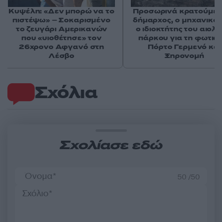
Κυψέλη: «Δεν μπορώ να το
Προσωρινά κρατούμεν
πιστέψω» – Σοκαρισμένο
δήμαρχος, ο μηχανικός
το ζευγάρι Αμερικανών
ο ιδιοκτήτης του αιολι
που «υιοθέτησε» τον
πάρκου για τη φωτιά 
26χρονο Αφγανό στη
Πόρτο Γερμενό και
Λέσβο
Ξηρονομή
Σχόλια
Σχολίασε εδώ
50 /50