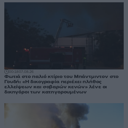
00:18
07.08.26
Φωτιά στο παλιό κτίριο του Μπάντμιντον στο
Γουδή: «Η δικογραφία περιέχει πλήθος
ελλείψεων και σοβαρών κενών» λένε οι
δικηγόροι των κατηγορουμένων