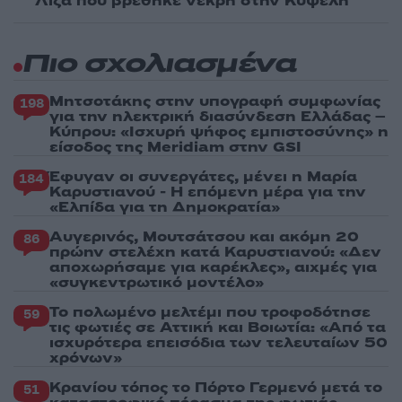
Λίζα που βρέθηκε νεκρή στην Κυψέλη
Πιο σχολιασμένα
Μητσοτάκης στην υπογραφή συμφωνίας
198
για την ηλεκτρική διασύνδεση Ελλάδας –
Κύπρου: «Ισχυρή ψήφος εμπιστοσύνης» η
είσοδος της Meridiam στην GSI
Έφυγαν οι συνεργάτες, μένει η Μαρία
184
Καρυστιανού - Η επόμενη μέρα για την
«Ελπίδα για τη Δημοκρατία»
Αυγερινός, Μουτσάτσου και ακόμη 20
86
πρώην στελέχη κατά Καρυστιανού: «Δεν
αποχωρήσαμε για καρέκλες», αιχμές για
«συγκεντρωτικό μοντέλο»
Το πολωμένο μελτέμι που τροφοδότησε
59
τις φωτιές σε Αττική και Βοιωτία: «Από τα
ισχυρότερα επεισόδια των τελευταίων 50
χρόνων»
Κρανίου τόπος το Πόρτο Γερμενό μετά το
51