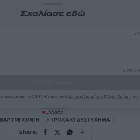
Σχολίασε εδώ
50
2000 /
Υποβολή σχολίου
ροστατεύεται από reCAPTCHA, ισχύουν
Πολιτική Απορρήτου
&
Όροι Χρήσης
της
Ελλάδα
ΒΑΡΥΜΠΟΜΠΗ
ΤΡΟΧΑΙΟ ΔΥΣΤΥΧΗΜΑ
Share: