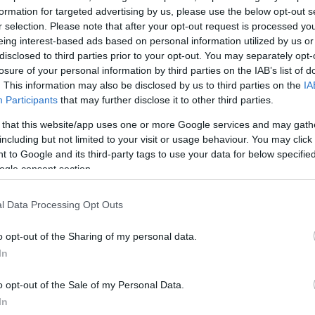
κό Σώμα (@pyrosvestiki)
June 27, 2026
formation for targeted advertising by us, please use the below opt-out s
r selection. Please note that after your opt-out request is processed y
eing interest-based ads based on personal information utilized by us or
disclosed to third parties prior to your opt-out. You may separately opt-
losure of your personal information by third parties on the IAB’s list of
. This information may also be disclosed by us to third parties on the
IA
Participants
that may further disclose it to other third parties.
χή έσπευσαν δυνάμεις για την απομάκρυνση του
 that this website/app uses one or more Google services and may gath
οίο είχε μετατραπεί σε μια άμορφη μάζα σιδερικών.
including but not limited to your visit or usage behaviour. You may click 
 to Google and its third-party tags to use your data for below specifi
ΔΙΑΦΗΜΙΣΗ
ogle consent section.
l Data Processing Opt Outs
o opt-out of the Sharing of my personal data.
In
o opt-out of the Sale of my Personal Data.
In