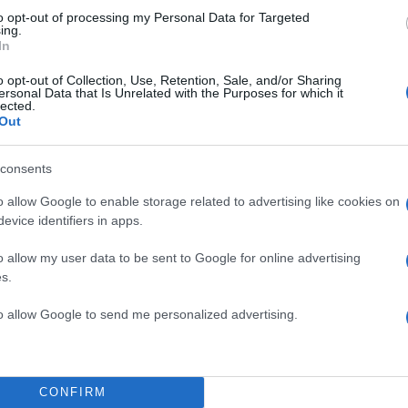
to opt-out of processing my Personal Data for Targeted
ing.
In
o opt-out of Collection, Use, Retention, Sale, and/or Sharing
ersonal Data that Is Unrelated with the Purposes for which it
lected.
Out
consents
o allow Google to enable storage related to advertising like cookies on
evice identifiers in apps.
o allow my user data to be sent to Google for online advertising
s.
to allow Google to send me personalized advertising.
CONFIRM
από τις οποίες έγινε το δυστύχημα ερευνώνται.