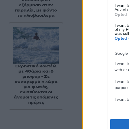
εξόρμηση στην
I want 
Advertis
παραλία, με φόντο
Opted 
το ηλιοβασίλεμα
I want t
of my P
was col
Opted 
Google 
I want t
Εκρηκτικό κοκτέιλ
web or d
με 40άρια και 8
μποφόρ - Σε
συναγερμό η χώρα
I want t
για φωτιές,
purpose
ενισχύονται οι
άνεμοι τις επόμενες
I want 
ημέρες
Οι συνθήκες κάτω 