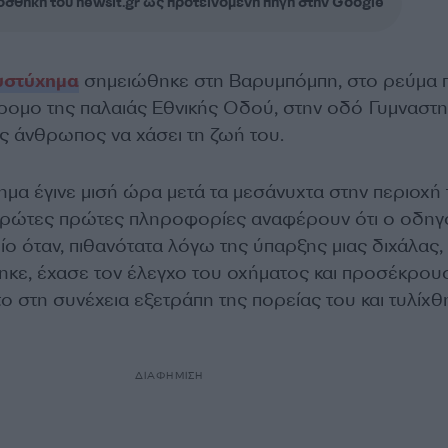
σθήκη του newsit.gr ως προτεινόμενη πηγή στην Google
υστύχημα
σημειώθηκε στη Βαρυμπόμπη, στο ρεύμα 
ρομο της παλαιάς Εθνικής Οδού, στην οδό Γυμναστη
ς άνθρωπος να χάσει τη ζωή του.
ημα έγινε μισή ώρα μετά τα μεσάνυχτα στην περιοχή 
πρώτες πρώτες πληροφορίες αναφέρουν ότι ο οδηγ
ίο όταν, πιθανότατα λόγω της ύπαρξης μιας διχάλας,
κε, έχασε τον έλεγχο του οχήματος και προσέκρου
ητο στη συνέχεια εξετράπη της πορείας του και τυλίχθ
ΔΙΑΦΗΜΙΣΗ