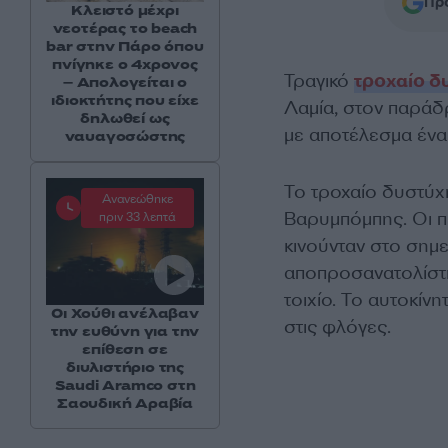
Προ
Κλειστό μέχρι
νεοτέρας το beach
bar στην Πάρο όπου
πνίγηκε ο 4χρονος
Τραγικό
τροχαίο δ
– Απολογείται ο
ιδιοκτήτης που είχε
Λαμία, στον παράδ
δηλωθεί ως
με αποτέλεσμα ένα
ναυαγοσώστης
Το τροχαίο δυστύχ
Ανανεώθηκε
Βαρυμπόμπης. Οι 
πριν 33 λεπτά
κινούνταν στο σημε
αποπροσανατολίστη
τοιχίο. Το αυτοκίν
Οι Χούθι ανέλαβαν
στις φλόγες.
την ευθύνη για την
επίθεση σε
διυλιστήριο της
Saudi Aramco στη
Σαουδική Αραβία