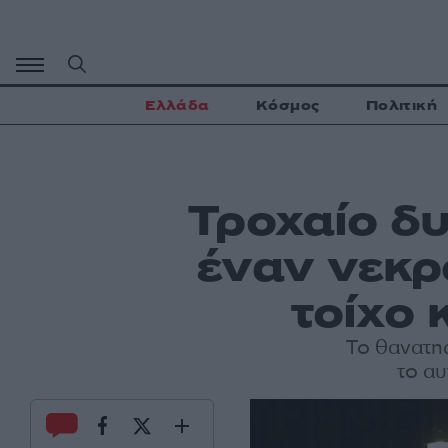
Μετάβαση
σε
περιεχόμενο
Ελλάδα
Κόσμος
Πολιτική
Τροχαίο δ
έναν νεκρ
τοίχο 
Το θανατη
το αυ