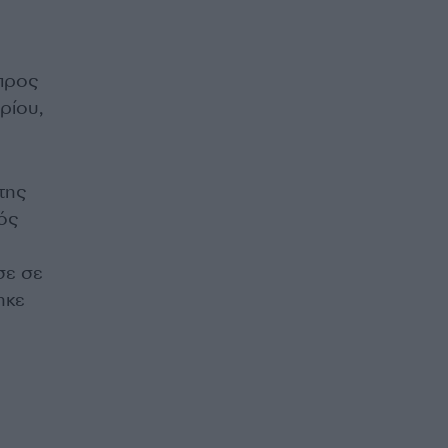
προς
ρίου,
της
ός
σε σε
ηκε