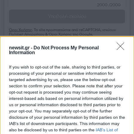
2000 /2000
Υποβολή σχολίου
Όροι Χρήσης
. Το site προστατεύεται από reCAPTCHA, ισχύουν
Πολιτική Απορρήτου
&
Όροι Χρήσης
της Google.
Ελλάδα
newsit.gr -
Do Not Process My Personal
ΝΑΥΠΛΙΟ
ΤΡΟΧΑΙΟ
Information
Share:
If you wish to opt-out of the sale, sharing to third parties, or
processing of your personal or sensitive information for
Ακολουθήστε το Νewsit.gr στο
Google News
και
targeted advertising by us, please use the below opt-out
ενημερωθείτε πρώτοι για όλη την ειδησεογραφία και τα
section to confirm your selection. Please note that after your
τελευταία νέα
της ημέρας
opt-out request is processed you may continue seeing
interest-based ads based on personal information utilized by
us or personal information disclosed to third parties prior to
your opt-out. You may separately opt-out of the further
disclosure of your personal information by third parties on the
IAB’s list of downstream participants. This information may
Πιο δημοφιλή
also be disclosed by us to third parties on the
IAB’s List of