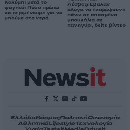
Κολύμπι μετά το
Λέσβος: Έβαλαν
φαγητό: Πόσο πρέπει
άλογα να «χορέψουν»
να περιμένουμε για να
πάνω σε σπασμένα
μπούμε στο νερό
μπουκάλια σε
πανηγύρι, δείτε βίντεο
Ελλάδα
Κόσμος
Πολιτική
Οικονομία
Αθλητικά
Lifestyle
Τεχνολογία
Υγεία
Tasteit
Media
Driveit