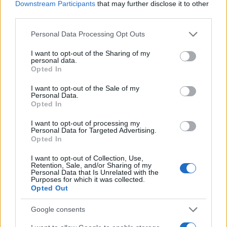
Downstream Participants
that may further disclose it to other
1
Κωνσταντίνος Αργυρός και Αλεξάνδρα
third parties.
Νίκα κάνουν διακοπές με πολυτελές γιοτ
με τα δύο παιδιά τους
Please note that this website/app uses one or more Google
Personal Data Processing Opt Outs
services and may gather and store information including but
2
Ελίζαμπεθ Ελέτσι και Νεκτάριος Λεμονίδης
not limited to your visit or usage behaviour. You may click to
I want to opt-out of the Sharing of my
πήγαν στον Άγιο Νεκτάριο Βούλας για να
personal data.
πάρουν την ευχή για τον γιο τους
grant or deny consent to Google and its third-party tags to
Opted In
use your data for below specified purposes in below Google
3
Ηφαίστειο Σαντορίνης: Ένας 15χρονος που
consent section.
δεν πρόλαβε να ξεφύγει από το τσουνάμι
I want to opt-out of the Sale of my
Personal Data.
μπορεί να αλλάξει τη χρονολογία της
Opted In
προϊστορικής έκρηξης
4
Παρκαδόρος στο Ελαφονήσι συνελήφθη
I want to opt-out of processing my
Personal Data for Targeted Advertising.
για έβδομη φορά - Τον «τσάκωσαν»
Opted In
αστυνομικοί που προσποιήθηκαν τους
τουρίστες
I want to opt-out of Collection, Use,
5
Στην Κρήτη ο Κυριάκος Μητσοτάκης,
Retention, Sale, and/or Sharing of my
Personal Data that Is Unrelated with the
συνεχίζει τις ολιγοήμερες διακοπές του –
Purposes for which it was collected.
Πού βρέθηκε το Σάββατο
Opted Out
Google consents
Πιο σχολιασμένα