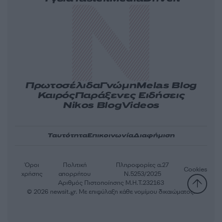
Πρωτοσέλιδα
Γνώμη
Melas Blog
Καιρός
Παράξενες Ειδήσεις
Nikos Blog
Videos
Ταυτότητα
Επικοινωνία
Διαφήμιση
Όροι
Πολιτική
Πληροφορίες α.27
Cookies
χρήσης
απορρήτου
Ν.5253/2025
Αριθμός Πιστοποίησης Μ.Η.Τ.232163
© 2026 newsit.gr. Με επιφύλαξη κάθε νομίμου δικαιώματος.