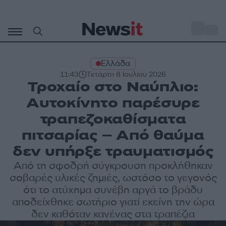
Μετάβαση
σε
o
33
περιεχόμενο
Ελλάδα
11:43
Τετάρτη 8 Ιουλίου 2026
Τροχαίο στο Ναύπλιο:
Αυτοκίνητο παρέσυρε
τραπεζοκαθίσματα
πιτσαρίας – Από θαύμα
δεν υπήρξε τραυματισμός
Από τη σφοδρή σύγκρουση προκλήθηκαν
σοβαρές υλικές ζημιές, ωστόσο το γεγονός
ότι το ατύχημα συνέβη αργά το βράδυ
αποδείχθηκε σωτήριο γιατί εκείνη την ώρα
δεν καθόταν κανένας στα τραπέζια