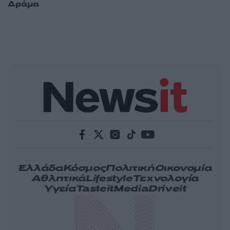
Δράμα
Ελλάδα
Κόσμος
Πολιτική
Οικονομία
Αθλητικά
Lifestyle
Τεχνολογία
Υγεία
Tasteit
Media
Driveit