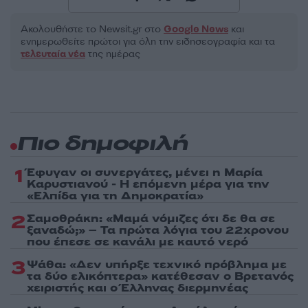
Ακολουθήστε το Νewsit.gr στο
Google News
και
ενημερωθείτε πρώτοι για όλη την ειδησεογραφία και τα
τελευταία νέα
της ημέρας
Πιο δημοφιλή
1
Έφυγαν οι συνεργάτες, μένει η Μαρία
Καρυστιανού - Η επόμενη μέρα για την
«Ελπίδα για τη Δημοκρατία»
2
Σαμοθράκη: «Μαμά νόμιζες ότι δε θα σε
ξαναδώ;» – Τα πρώτα λόγια του 22χρονου
που έπεσε σε κανάλι με καυτό νερό
3
Ψάθα: «Δεν υπήρξε τεχνικό πρόβλημα με
τα δύο ελικόπτερα» κατέθεσαν ο Βρετανός
χειριστής και ο Έλληνας διερμηνέας