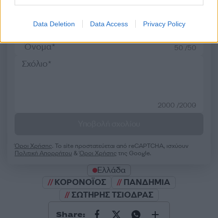
Σχολίασε εδώ
Data Deletion
Data Access
Privacy Policy
50 /50
2000 /2000
Υποβολή σχολίου
Όροι Χρήσης
. Το site προστατεύεται από reCAPTCHA, ισχύουν
Πολιτική Απορρήτου
&
Όροι Χρήσης
της Google.
Ελλάδα
ΚΟΡΟΝΟΪΟΣ
ΠΑΝΔΗΜΙΑ
ΣΩΤΗΡΗΣ ΤΣΙΟΔΡΑΣ
Share: