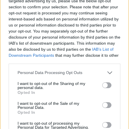
ηλικίες που έρχονται σε επαφή μαζί τους, ενώ
targeted advertising by us, please use the below opt-out
section to confirm your selection. Please note that after your
προτεραιότητα είναι να μείνουν ανοικτά τα
opt-out request is processed you may continue seeing
σχολεία και οι δημόσιοι χώροι στους οποίους
interest-based ads based on personal information utilized by
κινούνται.
us or personal information disclosed to third parties prior to
your opt-out. You may separately opt-out of the further
ΔΙΑΦΗΜΙΣΗ
disclosure of your personal information by third parties on the
IAB’s list of downstream participants. This information may
also be disclosed by us to third parties on the
IAB’s List of
Downstream Participants
that may further disclose it to other
third parties.
Please note that this website/app uses one or more Google
Personal Data Processing Opt Outs
services and may gather and store information including but
not limited to your visit or usage behaviour. You may click to
I want to opt-out of the Sharing of my
personal data.
grant or deny consent to Google and its third-party tags to
Opted In
use your data for below specified purposes in below Google
consent section.
I want to opt-out of the Sale of my
Personal Data.
Opted In
Αν τα χάσατε
I want to opt-out of processing my
Personal Data for Targeted Advertising.