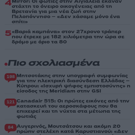
4
Mirror: Οι φωτιές στην Αιγιάλεια έκαναν
στάχτη το όνειρο οικογένειας από τη
Βρετανία για μια νέα ζωή στην
Πελοπόννησο – «Δεν χάσαμε μόνο ένα
σπίτι»
5
«Βαριά καμπάνα» στον 27χρονο τράπερ
που έτρεχε με 182 χιλιόμετρα την ώρα σε
δρόμο με όριο τα 80
Πιο σχολιασμένα
Μητσοτάκης στην υπογραφή συμφωνίας
198
για την ηλεκτρική διασύνδεση Ελλάδας –
Κύπρου: «Ισχυρή ψήφος εμπιστοσύνης» η
είσοδος της Meridiam στην GSI
Canadair 515: Οι πρώτες εικόνες από την
121
κατασκευή του αεροσκάφους που θα
επιχειρεί και τη νύχτα στα μέτωπα της
φωτιάς
Αυγερινός, Μουτσάτσου και ακόμη 20
84
πρώην στελέχη κατά Καρυστιανού: «Δεν