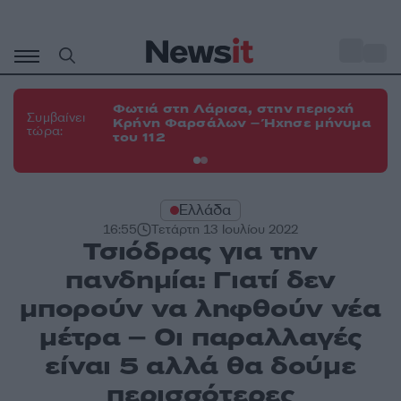
Μετάβαση
σε
o
34
περιεχόμενο
Φωτιά στη Λάρισα, στην περιοχή
Φω
Συμβαίνει
Κρήνη Φαρσάλων – Ήχησε μήνυμα
Κο
τώρα:
του 112
α
Ελλάδα
16:55
Τετάρτη 13 Ιουλίου 2022
Τσιόδρας για την
πανδημία: Γιατί δεν
μπορούν να ληφθούν νέα
μέτρα – Οι παραλλαγές
είναι 5 αλλά θα δούμε
περισσότερες