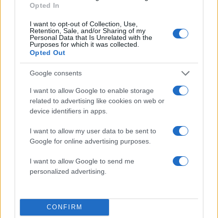
Opted In
I want to opt-out of Collection, Use,
Retention, Sale, and/or Sharing of my
Personal Data that Is Unrelated with the
Purposes for which it was collected.
Opted Out
Google consents
I want to allow Google to enable storage
«Αφιέρωσε τη ζωή της στο
Πρόσκρουση πυραύλου
related to advertising like cookies on web or
να βοηθά ανθρώπους που
SpaceX στη Σελήνη: 
device identifiers in apps.
είχαν ανάγκη» - Η πρώτη
εικόνες πριν και μετ
δήλωση της οικογένειας
της 38χρονης Λίζα που
I want to allow my user data to be sent to
βρέθηκε νεκρή στην
Google for online advertising purposes.
Κυψέλη
I want to allow Google to send me
personalized advertising.
Σχόλια
CONFIRM