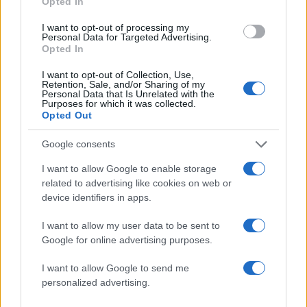
Opted In
I want to opt-out of processing my
Personal Data for Targeted Advertising.
Opted In
I want to opt-out of Collection, Use,
Φωτιά στο Μουζάκι Ηλείας
Νέο βίντεο με τον
Retention, Sale, and/or Sharing of my
- Μεγάλη κινητοποίηση της
Μοτζτάμπα Χαμενεΐ 
Personal Data that Is Unrelated with the
Purposes for which it was collected.
Πυροσβεστικής σε δασική
φουντώνουν οι φήμες 
Opted Out
έκταση με πεύκα, πριν την
το αν βρίσκεται στη 
είσοδο του χωριού
Google consents
I want to allow Google to enable storage
Σχόλια
related to advertising like cookies on web or
device identifiers in apps.
I want to allow my user data to be sent to
Google for online advertising purposes.
Σχολίασε εδώ
I want to allow Google to send me
personalized advertising.
50 /50