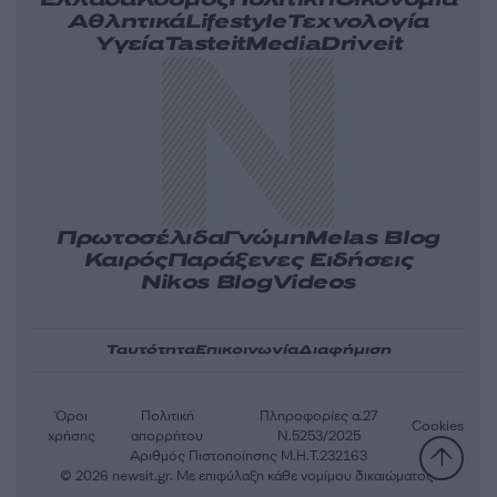
Ελλάδα
Κόσμος
Πολιτική
Οικονομία
Αθλητικά
Lifestyle
Τεχνολογία
Υγεία
Tasteit
Media
Driveit
Πρωτοσέλιδα
Γνώμη
Melas Blog
Καιρός
Παράξενες Ειδήσεις
Nikos Blog
Videos
Ταυτότητα
Επικοινωνία
Διαφήμιση
Όροι
Πολιτική
Πληροφορίες α.27
Cookies
χρήσης
απορρήτου
Ν.5253/2025
Αριθμός Πιστοποίησης Μ.Η.Τ.232163
© 2026 newsit.gr. Με επιφύλαξη κάθε νομίμου δικαιώματος.