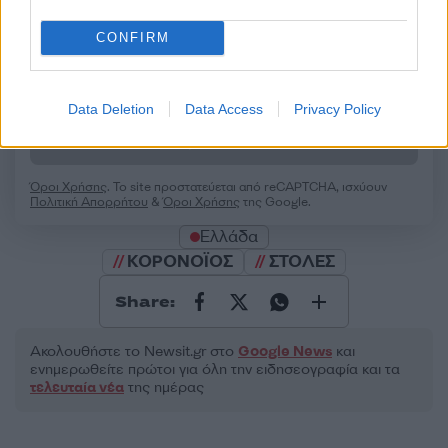
CONFIRM
2000 /2000
Data Deletion
Data Access
Privacy Policy
Υποβολή σχολίου
Όροι Χρήσης
. Το site προστατεύεται από reCAPTCHA, ισχύουν
Πολιτική Απορρήτου
&
Όροι Χρήσης
της Google.
Ελλάδα
ΚΟΡΟΝΟΪΟΣ
ΣΤΟΛΕΣ
Share:
Ακολουθήστε το Νewsit.gr στο
Google News
και
ενημερωθείτε πρώτοι για όλη την ειδησεογραφία και τα
τελευταία νέα
της ημέρας