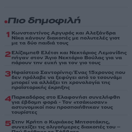
Πιο δημοφιλή
1
Κωνσταντίνος Αργυρός και Αλεξάνδρα
Νίκα κάνουν διακοπές με πολυτελές γιοτ
με τα δύο παιδιά τους
2
Ελίζαμπεθ Ελέτσι και Νεκτάριος Λεμονίδης
πήγαν στον Άγιο Νεκτάριο Βούλας για να
πάρουν την ευχή για τον γιο τους
3
Ηφαίστειο Σαντορίνης: Ένας 15χρονος που
δεν πρόλαβε να ξεφύγει από το τσουνάμι
μπορεί να αλλάξει τη χρονολογία της
προϊστορικής έκρηξης
4
Παρκαδόρος στο Ελαφονήσι συνελήφθη
για έβδομη φορά - Τον «τσάκωσαν»
αστυνομικοί που προσποιήθηκαν τους
τουρίστες
5
Στην Κρήτη ο Κυριάκος Μητσοτάκης,
συνεχίζει τις ολιγοήμερες διακοπές του –