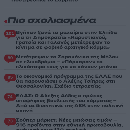
Πού βρέθηκε το Σάββατο
Πιο σχολιασμένα
Βγήκαν ξανά τα μαχαίρια στην Ελπίδα
101
για τη Δημοκρατία: «Καρυστιανού,
Γρατσία και Γαλανός μετέτρεψαν το
κίνημα σε φοβικό αρχηγικό κόμμα»
Μετέτρεψαν το Σαρακήνικο της Μήλου
89
σε ελικοδρόμιο – «Πάρκαραν» το
ελικόπτερο τους για να κάνουν μπάνιο
Το οικονομικό πρόγραμμα της ΕΛΑΣ που
85
θα παρουσιάσει ο Αλέξης Τσίπρας στη
Θεσσαλονίκη: Σχέδιο τετραετίας
ΕΛΑΣ: Ο Αλέξης Δέδες ο πρώτος
74
υποψήφιος βουλευτής του κόμματος –
Από τα διοικητικά της ΑΕΚ στην πολιτική
σκηνή
Σούπερ μάρκετ: Νέες μειώσεις τιμών –
73
916 προϊόντα στην εθνική πρωτοβουλία,