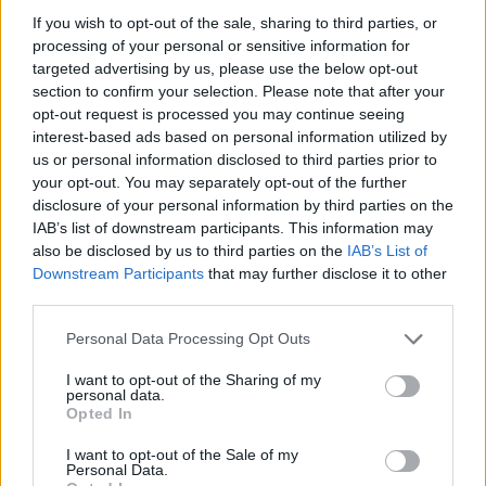
If you wish to opt-out of the sale, sharing to third parties, or
processing of your personal or sensitive information for
ΔΙΑΦΗΜΙΣΗ
targeted advertising by us, please use the below opt-out
section to confirm your selection. Please note that after your
opt-out request is processed you may continue seeing
interest-based ads based on personal information utilized by
us or personal information disclosed to third parties prior to
your opt-out. You may separately opt-out of the further
disclosure of your personal information by third parties on the
IAB’s list of downstream participants. This information may
also be disclosed by us to third parties on the
IAB’s List of
Downstream Participants
that may further disclose it to other
third parties.
Please note that this website/app uses one or more Google
Personal Data Processing Opt Outs
services and may gather and store information including but
Αν τα χάσατε
not limited to your visit or usage behaviour. You may click to
I want to opt-out of the Sharing of my
personal data.
grant or deny consent to Google and its third-party tags to
Opted In
use your data for below specified purposes in below Google
consent section.
I want to opt-out of the Sale of my
Personal Data.