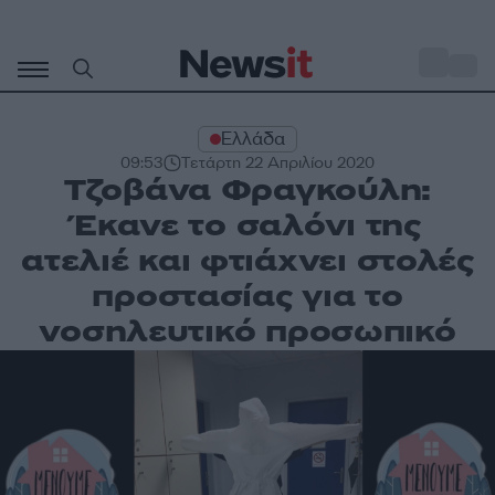
Μετάβαση
σε
o
33
περιεχόμενο
Ελλάδα
09:53
Τετάρτη 22 Απριλίου 2020
Τζοβάνα Φραγκούλη:
Έκανε το σαλόνι της
ατελιέ και φτιάχνει στολές
προστασίας για το
νοσηλευτικό προσωπικό